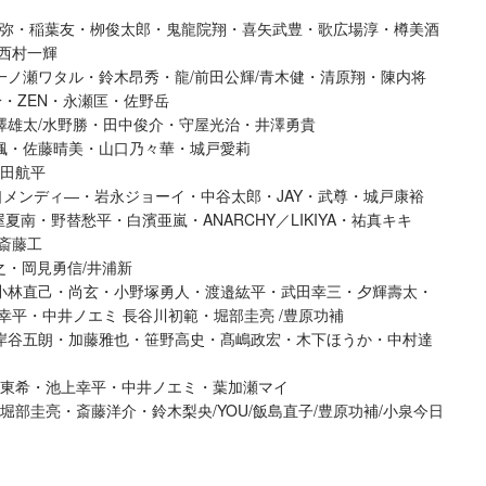
司・遠藤雄弥・稲葉友・栁俊太郎・鬼龍院翔・喜矢武豊・歌広場淳・樽美酒
西村一輝
ノ瀬ワタル・鈴木昂秀・龍/前田公輝/青木健・清原翔・陳内将
於・ZEN・永瀬匡・佐野岳
澤雄太/水野勝・田中俊介・守屋光治・井澤勇貴
楓・佐藤晴美・山口乃々華・城戸愛莉
武田航平
関口メンディ―・岩永ジョーイ・中谷太郎・JAY・武尊・城戸康裕
・大屋夏南・野替愁平・白濱亜嵐・ANARCHY／LIKIYA・祐真キキ
/斎藤工
之・岡見勇信/井浦新
小林直己・尚⽞・⼩野塚勇⼈・渡邉紘平・武⽥幸三・⼣輝壽太・
幸平・中井ノエミ ⻑⾕川初範・堀部圭亮 /豊原功補
岸⾕五朗・加藤雅也・笹野⾼史・髙嶋政宏・⽊下ほうか・中村達
東希・池上幸平・中井ノエミ・葉加瀬マイ
部圭亮・斎藤洋介・鈴木梨央/YOU/飯島直子/豊原功補/小泉今日