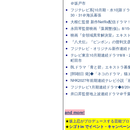
＠坂戸市
フジテレビ系[10月期・水10]新ドラマ
30・31＠海浜幕張
大根仁監督 新作Netflix配信ドラ
永田琴監督映画『藻屑蟹(仮)』8/15
映画『全領域異常解決室』エキスト
『八犬伝』『ピンポン』の曽利文彦
フジテレビ・オリジナル新作連続ドラマ
テレビ東京10月期連続ドラマ8/8・2
町田市
BLドラマ「青と碧」エキストラ募集★
[BS朝日 発]◆「ネコのドラマ」
NHK2027年前期連続テレビ小説「巡
フジテレビ1月期連続ドラマ◆8/20
井口昇監督地上波連続ドラマ＠千葉
and more!
★
坂上忍がプロデュースする芸能プロ
★
シゴトin でイベント・キャンペー