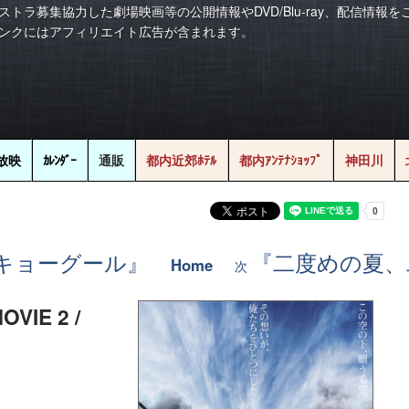
ストラ募集協力した劇場映画等の公開情報やDVD/Blu-ray、配信情報
ンクにはアフィリエイト広告が含まれます。
放映
ｶﾚﾝﾀﾞｰ
通販
都内近郊ﾎﾃﾙ
都内ｱﾝﾃﾅｼｮｯﾌﾟ
神田川
ーキョーグール』
『二度めの夏、
Home
次
VIE 2 /