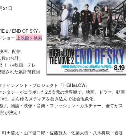
2月21日
 2 / END OF SKY』
ードショー
上映館を検索
※映画、配信、
聴人数の合計）
超え！（※映画、テレ
して視聴された累計視聴回
テインメント・プロジェクト『HiGH&LOW』
ンタジーがコラボした2.5次元の世界観で、映画、ドラマ、動画
LIVE、あらゆるメディアを巻き込んで社会現象化。
"を遂げ、物語・映像・音楽・ファッション・カルチャー、全てがス
公開が決定！
・町田啓太・山下健二郎・佐藤寛太・佐藤大樹・八木将康・岩谷