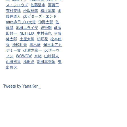
ス・シロウズ
佐藤浩市
斎藤工
有村架純
松坂桃李
横浜流星
df
藤井道人
pbビターズ・エンド
prize@日プロ大賞
仲野太賀
佐
藤健
池田エライザ
綾野剛
df福
田雄一
NETFLIX
中村倫也
伊藤
健太郎
土屋太鳳
杉咲花
松本穂
香
池松壮亮
黒木華
46日本アカ
デミー賞
dh廣木隆一
pdダーウ
ィン
WOWOW
奈緒
山崎賢人
山田裕貴
成田凌
新田真剣佑
東
出昌大
Tweets by YanaKen_