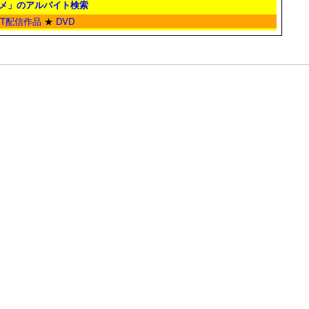
メ」のアルバイト検索
ET配信作品
★
DVD