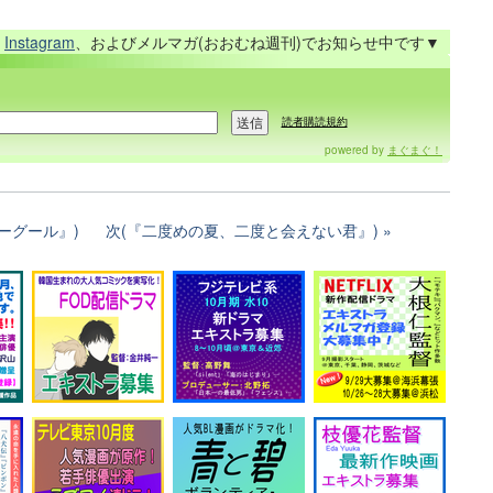
、
Instagram
、およびメルマガ(おおむね週刊)でお知らせ中です▼
読者購読規約
powered by
まぐまぐ！
ーグール』)
次(『二度めの夏、二度と会えない君』)