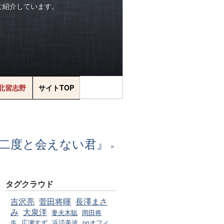
をご紹介しています。
北習志野
サイトTOP
二度と会えない君』
タグクラウド
吉沢亮
菅田将暉
長澤まさ
み
大泉洋
妻夫木聡
岡田将
生
広瀬すず
浜辺美波
poオフィ