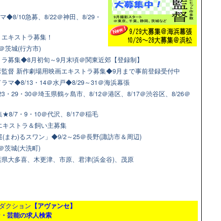
◆8/10急募、8/22＠神田、8/29・
マ！エキストラ募集！
＠茨城(行方市)
ラ募集◆8月初旬～9月末頃＠関東近郊【登録制】
監督 新作劇場用映画エキストラ募集◆9月まで事前登録受付中
◆8/13・14＠水戸◆8/29～31＠海浜幕張
3・29・30＠埼玉県鶴ヶ島市、8/12＠港区、8/17＠渋谷区、8/26＠
8/7・9・10＠代沢、8/17＠稲毛
猫エキストラ＆飼い主募集
(まわ)るスワン」◆9/2～25＠長野(諏訪市＆周辺)
＠茨城(大洗町)
県大多喜、木更津、市原、君津(浜金谷)、茂原
ダクション
【アヴァンセ】
ン・芸能の求人検索