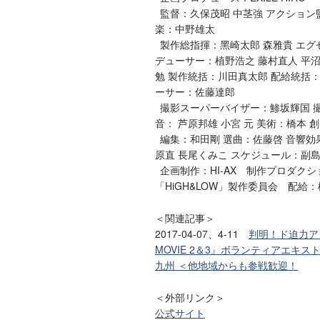
監督：久保茂昭 中茎強 アクション監督
楽：中野雄太
製作総指揮：⿊崎太郎 森雅貴 エグ
デューサー：植野浩之 藤村直⼈ 平沼
勉 製作統括：川⽥真太郎 配給統括
ーサー：佐藤達郎
撮影スーパーバイザー：鯵坂輝国 撮影
⾳： 芦原邦雄 ⼩宮 元 美術：橋本 
編集：和⽥剛 選曲：佐藤啓 ⾳響効果
原直 ⻑尾くみこ スケジュール：副
企画制作：HI-AX 制作プロダクショ
「HiGH&LOW」製作委員会 配給：
＜関連記事＞
2017-04-07、4-11
判明！ド迫力ア
MOVIE 2＆3』ボランティアエキ
九州 ＜他地域からも参戦歓迎！
＜外部リンク＞
公式サイト