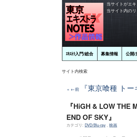
当サイトがエキ
当サイト内のリ
ｴｷｽﾄﾗ
入門/総合
募集情報
公開/
サイト内検索
『東京喰種 ト
←前
『HiGH & LOW THE MO
END OF SKY』
カテゴリ:
DVD/Blu-ray
,
映画