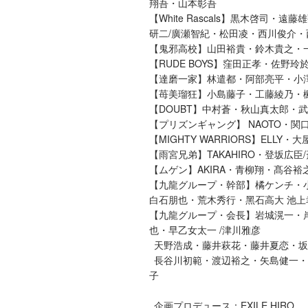
翔吾・山本彰吾
【White Rascals】黒木啓
研二/廣瀬智紀・松田凌・西川俊介・
【鬼邪高校】山田裕貴・鈴木貴之・一
【RUDE BOYS】窪田正孝・佐野玲
【達磨一家】林遣都・阿部亮平・小
【苺美瑠狂】小島藤子・工藤綾乃・
【DOUBT】中村蒼・秋山真太郎・
【プリズンギャング】 NAOTO・
【MIGHTY WARRIORS】ELLY
【雨宮兄弟】TAKAHIRO・登坂広臣
【ムゲン】AKIRA・青柳翔・髙谷裕
【九⿓グループ・幹部】橘ケンチ・
⽩⽯朋也・荒⽊秀⾏・⿊⽯⾼⼤ 池上
【九⿓グループ・会⻑】岩城滉⼀・
也・早⼄⼥太⼀ /津川雅彦
天野浩成・藤井萩花・藤井夏恋・坂
長谷川初範・渡辺裕之・矢島健一・堀
子
企画プロデュース：EXILE HIRO