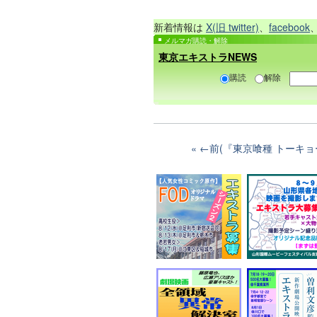
新着情報は
X(旧 twitter)
、
facebook
メルマガ購読・解除
東京エキストラNEWS
購読
解除
←前(『東京喰種 トーキョ