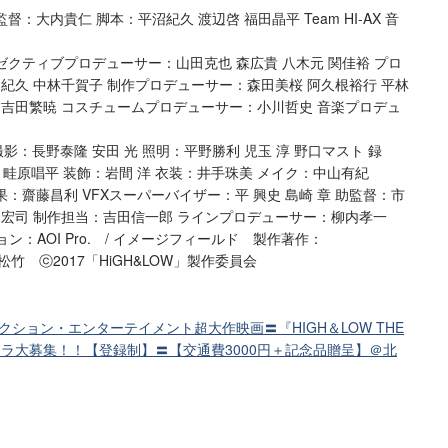
：⼤内貴仁 脚本：平沼紀久 渡辺啓 福⽥晶平 Team HI-AX ⾳
ゼクティブプロデューサー：⼭⽥克也 森広貴 ⼋⽊元 関佳裕 プロ
紀久 中林千賀⼦ 制作プロデューサー：森⽥美桜 阿久根裕⾏ 平林
：吉⽥繁暁 コスチュームプロデューサー：⼩川哲史 ⾳楽プロデュ
：⻑野泰隆 安⽥ 光 照明：平野勝利 児⽟ 淳 野⼝マスト 録
創 畦原唱平 装飾：岩間 洋 ⾐装：井⼿珠美 メイク：中⼭有紀
：齋藤昌利 VFXスーパーバイザー：平 興史 島崎 章 助監督：市
島宏司 制作担当：吉⽥信⼀郎 ラインプロデューサー：柳内孝⼀
ン：AOI Pro. / イメージフィールド 製作著作：
松竹 ⓒ2017「HiGH&LOW」製作委員会
クション・エンターテイメント超大作映画〓『HIGH＆LOW THE
ストラ大募集！！【登録制】〓【交通費3000円＋記念品贈呈】＠北