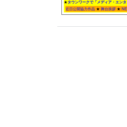
★
タウンワーク
で「メディア・エンタ
近日公開協力作品
★
舞台挨拶
★
N