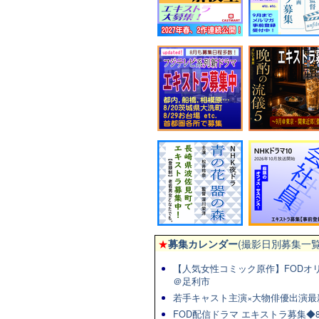
★
募集カレンダー
(撮影日別募集一覧
【人気女性コミック原作】FODオリ
＠足利市
若手キャスト主演×大物俳優出演最
FOD配信ドラマ エキストラ募集◆8/