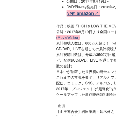
公開日：2017年8月19日～
DVD/Blu-ray発売日：2018年
amazon↗
[+PR]
作品：映画『HiGH & LOW THE MOVIE
公開：2017年8月19日より全国ロ
(MovieWalker)
累計視聴人数は、600万人超え！（
CD/DVD、LIVEを通しての累計視
累計視聴回数は、脅威の3500万回
ビ、配信&CD/DVD、LIVE を通
数の合計）
日本中が熱狂した世界初の総合エンタ
これまでの常識を覆す、リアルとファ
配信、コミック、SNS、アルバム、
2017年、プロジェクトは"超進化
ケールアップした新作映画2作連続
出演：
【山王連合会】岩田剛典・鈴木伸之