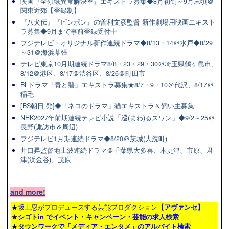
映画『全領域異常解決室』エキストラ募集◆8月初旬～9月末頃＠
関東近郊【登録制】
『八犬伝』『ピンポン』の曽利文彦監督 新作劇場用映画エキスト
ラ募集◆9月まで事前登録受付中
フジテレビ・オリジナル新作連続ドラマ◆8/13・14＠水戸◆8/29
～31＠海浜幕張
テレビ東京10月期連続ドラマ8/8・23・29・30＠埼玉県鶴ヶ島市、
8/12＠港区、8/17＠渋谷区、8/26＠町田市
BLドラマ「青と碧」エキストラ募集★8/7・9・10＠代沢、8/17＠
稲毛
[BS朝日 発]◆「ネコのドラマ」猫エキストラ＆飼い主募集
NHK2027年前期連続テレビ小説「巡(まわ)るスワン」◆9/2～25＠
長野(諏訪市＆周辺)
フジテレビ1月期連続ドラマ◆8/20＠茨城(大洗町)
井口昇監督地上波連続ドラマ＠千葉県大多喜、木更津、市原、君
津(浜金谷)、茂原
and more!
★
坂上忍がプロデュースする芸能プロダクション
【アヴァンセ】
★
シゴトin でイベント・キャンペーン・芸能の求人検索
★
タウンワーク
で「メディア・エンタメ」のアルバイト検索