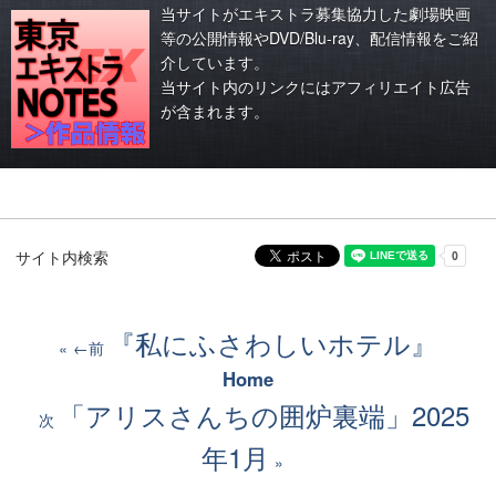
当サイトがエキストラ募集協力した劇場映画
等の公開情報やDVD/Blu-ray、配信情報をご紹
介しています。
当サイト内のリンクにはアフィリエイト広告
が含まれます。
サイト内検索
『私にふさわしいホテル』
←前
Home
「アリスさんちの囲炉裏端」2025
次
年1月