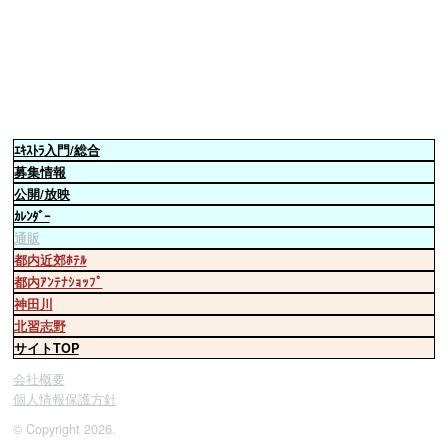
ｴｷｽﾄﾗ
入門/総合
募集情報
公開/放映
ｶﾚﾝﾀﾞｰ
通販
都内近郊ﾎﾃﾙ
都内ｱﾝﾃﾅｼｮｯﾌﾟ
神田川
北習志野
サイトTOP
会社概要
個人情報保護方針
© Copyright 2026.