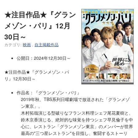
★注目作品★『グラン
メゾン・パリ』12月
30日～
カテゴリ:
映画
,
自主掲載作品
公開日：2024年12月30日～
★注目作品★『グランメゾン・パ
リ』12月30日～
作品名：『グランメゾン・パリ』
2019年秋、TBS系列日曜劇場で放送された「グランメゾ
ン東京」。
木村拓哉演じる型破りなフランス料理シェフ尾花夏樹と、
鈴木京香演じる、絶対的な味覚を持つシェフ早見倫子を中
心に、レストラン「グランメゾン東京」のメンバーが世界
最高の"三つ星レストラン"を目指し、奮闘するストーリ