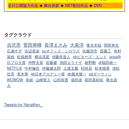
近日公開協力作品
★
舞台挨拶
★
NET配信作品
★
DVD
タグクラウド
吉沢亮
菅田将暉
長澤まさみ
大泉洋
妻夫木聡
岡田将生
広瀬すず
浜辺美波
poオフィス・シロウズ
佐藤浩市
斎藤工
有村
架純
松坂桃李
横浜流星
df藤井道人
pbビターズ・エンド
prize@
日プロ大賞
仲野太賀
佐藤健
池田エライザ
綾野剛
df福田雄一
NETFLIX
中村倫也
伊藤健太郎
土屋太鳳
杉咲花
松本穂香
池松
壮亮
黒木華
46日本アカデミー賞
dh廣木隆一
pdダーウィン
WOWOW
奈緒
山崎賢人
山田裕貴
成田凌
新田真剣佑
東出昌
大
Tweets by YanaKen_