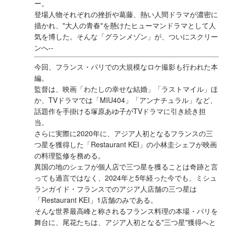
ー。
登場人物それぞれの挫折や葛藤、熱い人間ドラマが濃密に
描かれ、"大人の青春"を懸けたヒューマンドラマとして人
気を博した。そんな「グランメゾン」が、ついにスクリー
ンへ--
今回、フランス・パリでの大規模なロケ撮影も行われた本
編。
監督は、映画「わたしの幸せな結婚」「ラストマイル」ほ
か、TVドラマでは「MIU404」「アンナチュラル」など、
話題作を手掛ける塚原あゆ子がTVドラマに引き続き担
当。
さらに実際に2020年に、アジア人初となるフランスの三
つ星を獲得した「Restaurant KEI」の小林圭シェフが映画
の料理監修を務める。
異国の地のシェフが個人店で三つ星を獲ることは奇跡と言
っても過言ではなく、2024年と5年経った今でも、ミシュ
ランガイド・フランスでのアジア人店舗の三つ星は
「Restaurant KEI」1店舗のみである。
そんな世界最高峰と称されるフランス料理の本場・パリを
舞台に、尾花たちは、アジア人初となる"三つ星"獲得へと