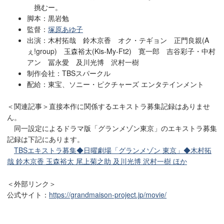
挑むー。
脚本：黒岩勉
監督：
塚原あゆ子
出演：木村拓哉 鈴木京香 オク・テギョン 正門良親(A
ぇ!group) 玉森裕太(Kis-My-Ft2) 寛一郎 吉谷彩子・中村
アン 冨永愛 及川光博 沢村一樹
制作会社：TBSスパークル
配給：東宝、ソニー・ピクチャーズ エンタテインメント
＜関連記事＞直接本作に関係するエキストラ募集記録はありませ
ん。
同一設定によるドラマ版「グランメゾン東京」のエキストラ募集
記録は下記にあります。
TBSエキストラ募集◆日曜劇場「グランメゾン
東京
」◆木村拓
哉 鈴木京香 玉森裕太 尾上菊之助 及川光博 沢村一樹 ほか
＜外部リンク＞
公式サイト：
https://grandmaison-project.jp/movie/