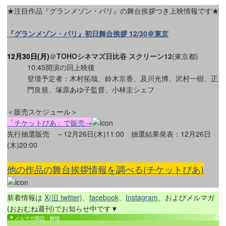
★注目作品『グランメゾン・パリ』の舞台挨拶つき上映情報です★
『グランメゾン・パリ』初日舞台挨拶 12/30＠東京
12月30日(月)
＠
TOHOシネマズ日比谷 スクリーン12
(東京都)
10:45開演の回上映後
登壇予定者：木村拓哉、鈴木京香、及川光博、沢村一樹、正
門良規、塚原あゆ子監督、小林圭シェフ
＜販売スケジュール＞
「チケットぴあ」で販売→
先行抽選販売 ～12月26日(木)11:00 抽選結果発表：12月26日
(木)20:00
他の作品の舞台挨拶情報を調べる(チケットぴあ)
新着情報は
X(旧 twitter)
、
facebook
、
Instagram
、およびメルマガ
(おおむね週刊)でお知らせ中です▼
メルマガ購読・解除