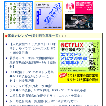
★
募集カレンダー
(撮影日別募集一覧)
→→→
【人気女性コミック原作】FODオ
リジナルドラマ【シーズン2】8/5
～15＠足利市
若手キャスト主演×大物俳優出演
最新作映画@山形県8～9月【登録
制】
FOD配信ドラマ エキストラ募集
◆8/12＠渋谷区&センター北、
8/13・14＠坂戸市
フジテレビ系[10月期・水10]新ド
ラマ◆8/10急募、8/22＠神田、8/29・30・31＠海浜幕張
大根仁監督 新作Netflix配信ドラマ！エキストラ募集！
永田琴監督映画『藻屑蟹(仮)』8/15＠茨城(行方市)