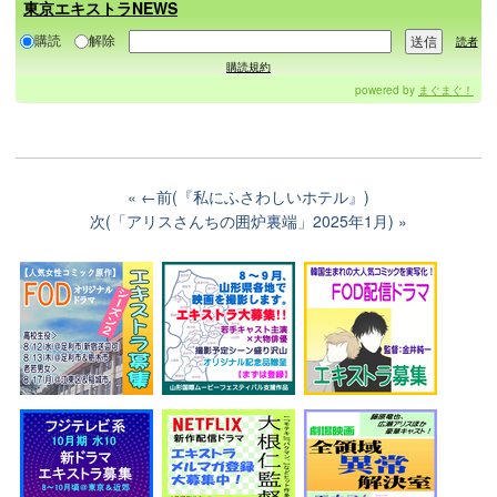
東京エキストラNEWS
購読
解除
読者
購読規約
powered by
まぐまぐ！
←前(『私にふさわしいホテル』)
次(「アリスさんちの囲炉裏端」2025年1月)