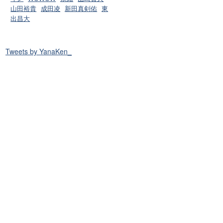
山田裕貴
成田凌
新田真剣佑
東
出昌大
Tweets by YanaKen_