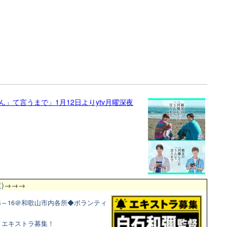
」て言うまで」1月12日よりytv月曜深夜
)
→→→
4～16＠和歌山市内各所◆ボランティ
マ！エキストラ募集！