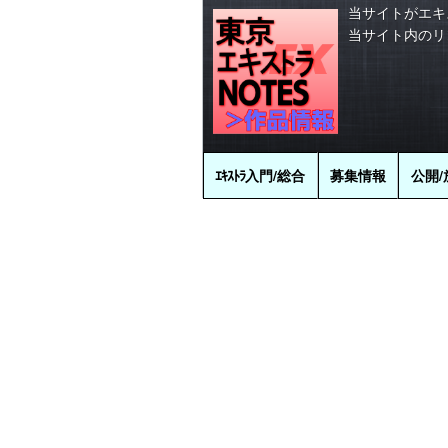
当サイトがエキ
当サイト内のリ
ｴｷｽﾄﾗ
入門/総合
募集情報
公開/