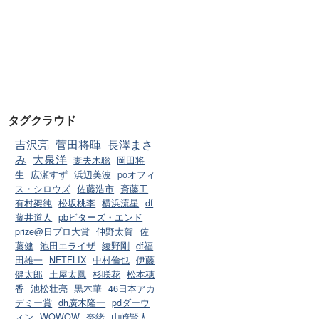
タグクラウド
吉沢亮
菅田将暉
長澤まさ
み
大泉洋
妻夫木聡
岡田将
生
広瀬すず
浜辺美波
poオフィ
ス・シロウズ
佐藤浩市
斎藤工
有村架純
松坂桃李
横浜流星
df
藤井道人
pbビターズ・エンド
prize@日プロ大賞
仲野太賀
佐
藤健
池田エライザ
綾野剛
df福
田雄一
NETFLIX
中村倫也
伊藤
健太郎
土屋太鳳
杉咲花
松本穂
香
池松壮亮
黒木華
46日本アカ
デミー賞
dh廣木隆一
pdダーウ
ィン
WOWOW
奈緒
山崎賢人