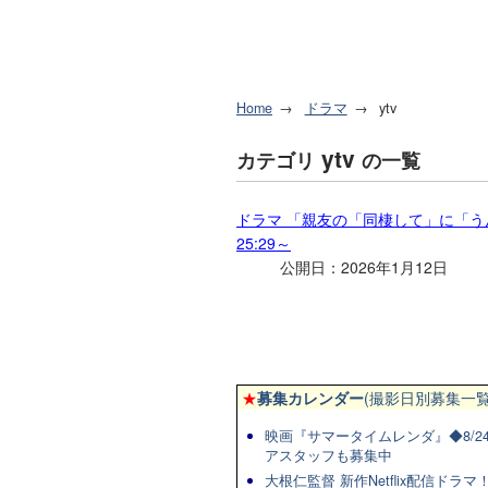
Home
ドラマ
ytv
ytv
カテゴリ
の一覧
ドラマ 「親友の「同棲して」に「うん
25:29～
公開日：2026年1月12日
★
募集カレンダー
(撮影日別募集一覧
映画『サマータイムレンダ』◆8/2
アスタッフも募集中
大根仁監督 新作Netflix配信ドラ