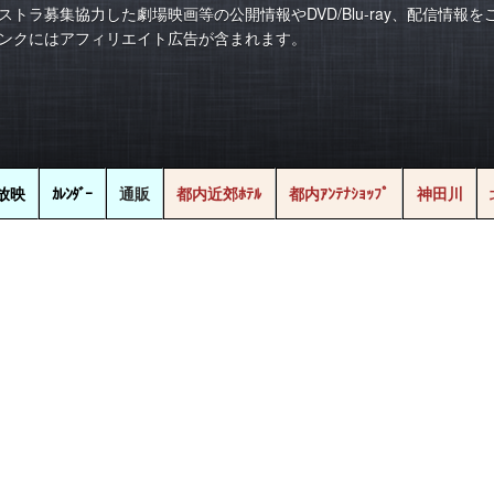
ストラ募集協力した劇場映画等の公開情報やDVD/Blu-ray、配信情報
ンクにはアフィリエイト広告が含まれます。
放映
ｶﾚﾝﾀﾞｰ
通販
都内近郊ﾎﾃﾙ
都内ｱﾝﾃﾅｼｮｯﾌﾟ
神田川