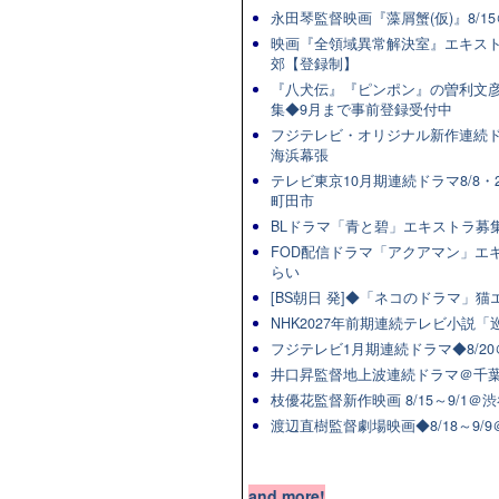
永田琴監督映画『藻屑蟹(仮)』8/15
映画『全領域異常解決室』エキスト
郊【登録制】
『八犬伝』『ピンポン』の曽利文彦
集◆9月まで事前登録受付中
フジテレビ・オリジナル新作連続ドラマ
海浜幕張
テレビ東京10月期連続ドラマ8/8・2
町田市
BLドラマ「青と碧」エキストラ募集★
FOD配信ドラマ「アクアマン」エキ
らい
[BS朝日 発]◆「ネコのドラマ」
NHK2027年前期連続テレビ小説「巡
フジテレビ1月期連続ドラマ◆8/20
井口昇監督地上波連続ドラマ＠千葉
枝優花監督新作映画 8/15～9/1
渡辺直樹監督劇場映画◆8/18～9/
and more!