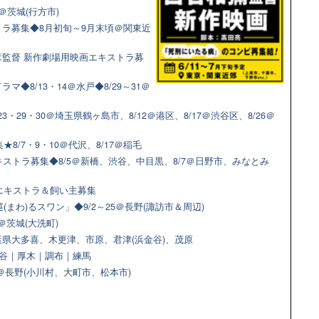
＠茨城(行方市)
ラ募集◆8月初旬～9月末頃＠関東近
監督 新作劇場用映画エキストラ募
◆8/13・14＠水戸◆8/29～31＠
3・29・30＠埼玉県鶴ヶ島市、8/12＠港区、8/17＠渋谷区、8/26＠
8/7・9・10＠代沢、8/17＠稲毛
ストラ募集◆8/5＠新橋、渋谷、中目黒、8/7＠日野市、みなとみ
猫エキストラ＆飼い主募集
(まわ)るスワン」◆9/2～25＠長野(諏訪市＆周辺)
＠茨城(大洗町)
県大多喜、木更津、市原、君津(浜金谷)、茂原
＠渋谷｜厚木｜調布｜練馬
9＠長野(小川村、大町市、松本市)