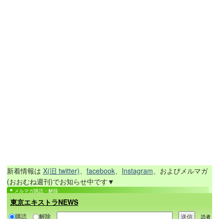
新着情報は
X(旧 twitter)
、
facebook
、
Instagram
、およびメルマガ
(おおむね週刊)でお知らせ中です▼
メルマガ購読・解除
東京エキストラNEWS
購読
解除
読者