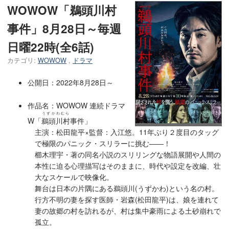
WOWOW「鵜頭川村
事件」8月28日～毎週
日曜22時(全6話)
カテゴリ:
WOWOW
,
ドラマ
公開日：2022年8月28日～
作品名：WOWOW 連続ドラマ
うずかわむら
W「
鵜頭川村
事件」
主演：松田龍平×監督：入江悠。11年ぶり２度目のタッグ
で極限のパニック・スリラーに挑む――！
櫛木理宇・著の同名小説のスリリングな物語展開や人間の
本性に迫る心理描写はそのままに、時代や設定を改編、壮
大なスケールで映像化。
舞台は日本の片隅にある鵜頭川(うずかわ)という名の村。
行方不明の妻を探す医師・岩森(松田龍平)は、娘を連れて
妻の故郷の村を訪れるが、村は集中豪雨による土砂崩れで
孤立。