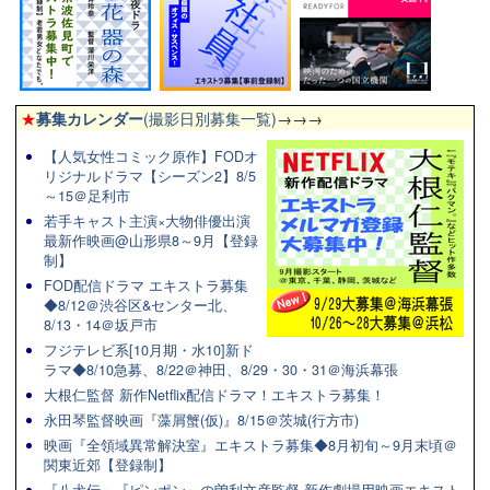
★
募集カレンダー
(撮影日別募集一覧)
→→→
【人気女性コミック原作】FODオ
リジナルドラマ【シーズン2】8/5
～15＠足利市
若手キャスト主演×大物俳優出演
最新作映画@山形県8～9月【登録
制】
FOD配信ドラマ エキストラ募集
◆8/12＠渋谷区&センター北、
8/13・14＠坂戸市
フジテレビ系[10月期・水10]新ド
ラマ◆8/10急募、8/22＠神田、8/29・30・31＠海浜幕張
大根仁監督 新作Netflix配信ドラマ！エキストラ募集！
永田琴監督映画『藻屑蟹(仮)』8/15＠茨城(行方市)
映画『全領域異常解決室』エキストラ募集◆8月初旬～9月末頃＠
関東近郊【登録制】