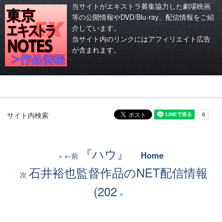
当サイトがエキストラ募集協力した劇場映画
等の公開情報やDVD/Blu-ray、配信情報をご紹
介しています。
当サイト内のリンクにはアフィリエイト広告
が含まれます。
サイト内検索
『ハウ』
Home
←前
石井裕也監督作品のNET配信情報
次
(202