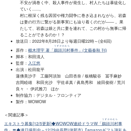
不安が渦巻く中、殺人事件が発生し、村人たちは暴徒化し
ていく......。
村に根深く残る因習や権力闘争に巻き込まれながら、岩森
は妻の行方に繋がる新事実にも辿り着くのだが―― 。果
たして、岩森は娘と共に妻を連れて、この村から無事に帰
ることができるのか！？
放送日：2022年8月28日より毎週日曜22時～(全6回)
うずかわむら
原作：
櫛木理宇 著「
鵜頭川村
事件」(文藝春秋 刊)
脚本：和田清人
監督：
入江悠
出演：松田龍平
蓮佛美沙子 工藤阿須加 山田杏奈 / 板橋駿谷 冨手麻妙
吉岡睦雄 和田光沙 宇佐卓真 / 眞島秀和 綾田俊樹 / 荒川
良々 ・ 伊武雅刀 ほか
制作協力：デジタル・フロンティア
製作：WOWOW
＜関連記事＞
うずかわむら
エキストラ募集[12/5更新]◆WOWOW連続ドラマW「
鵜頭川村
事
件」〓◆連日撮影中～12/29＠長野(伊那市)【amazonギフト謝礼あ