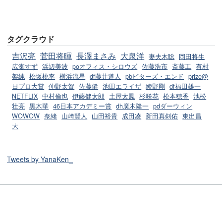
タグクラウド
吉沢亮
菅田将暉
長澤まさみ
大泉洋
妻夫木聡
岡田将生
広瀬すず
浜辺美波
poオフィス・シロウズ
佐藤浩市
斎藤工
有村
架純
松坂桃李
横浜流星
df藤井道人
pbビターズ・エンド
prize@
日プロ大賞
仲野太賀
佐藤健
池田エライザ
綾野剛
df福田雄一
NETFLIX
中村倫也
伊藤健太郎
土屋太鳳
杉咲花
松本穂香
池松
壮亮
黒木華
46日本アカデミー賞
dh廣木隆一
pdダーウィン
WOWOW
奈緒
山崎賢人
山田裕貴
成田凌
新田真剣佑
東出昌
大
Tweets by YanaKen_