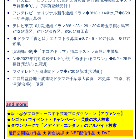
『八犬伝』『ピンポン』の曽利文彦監督 新作劇場用映画エキスト
ラ募集◆9月まで事前登録受付中
フジテレビ・オリジナル新作連続ドラマ◆8/13・14＠水戸◆8/29
～31＠海浜幕張
テレビ東京10月期連続ドラマ8/8・23・29・30＠埼玉県鶴ヶ島市、
8/12＠港区、8/17＠渋谷区、8/26＠町田市
BLドラマ「青と碧」エキストラ募集★8/7・9・10＠代沢、8/17＠
稲毛
[BS朝日 発]◆「ネコのドラマ」猫エキストラ＆飼い主募集
NHK2027年前期連続テレビ小説「巡(まわ)るスワン」◆9/2～25＠
長野(諏訪市＆周辺)
フジテレビ1月期連続ドラマ◆8/20＠茨城(大洗町)
井口昇監督地上波連続ドラマ＠千葉県大多喜、木更津、市原、君
津(浜金谷)、茂原
and more!
★
坂上忍がプロデュースする芸能プロダクション
【アヴァンセ】
★
シゴトin でイベント・キャンペーン・芸能の求人検索
★
タウンワーク
で「メディア・エンタメ」のアルバイト検索
近日公開協力作品
★
舞台挨拶
★
NET配信作品
★
DVD