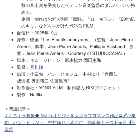
数の音楽賞を受賞したベテラン音楽監督のダルパランが務
める。
企画・制作はNetflix映画『毒戦』『ロ・ギワン』『20世紀
のキミ』などを手がけたYONG FILM。
配信日：2025年10月
原作：映画「Les Émotifs anonymes」（監督：Jean-Pierre
Ameris、脚本：Jean Pierre Ameris, Philippe Blasband、原
案：Jean-Pierre Ameris、Courtesy of STUDIOCANAL）
脚本：キム・ジヒョン 脚本協力:岡田惠和
監督：
月川翔
出演：小栗旬、ハン・ヒョジュ、中村ゆり／赤西仁
成田凌 奥田瑛二 佐藤浩市/
制作会社：YONG FILM 制作協力:RIKIプロジェクト
製作：Netflix
＜関連記事＞
エキストラ募集◆ Netflixオリジナル大型ラブロマンス作品〓🖊小栗
旬、ハン・ヒョジュ、中村ゆり／赤西仁 他豪華キャスト📣月川翔
監督