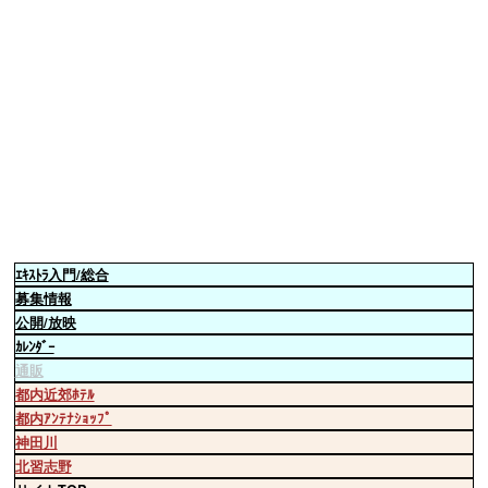
ｴｷｽﾄﾗ
入門/総合
募集情報
公開/放映
ｶﾚﾝﾀﾞｰ
通販
都内近郊ﾎﾃﾙ
都内ｱﾝﾃﾅｼｮｯﾌﾟ
神田川
北習志野