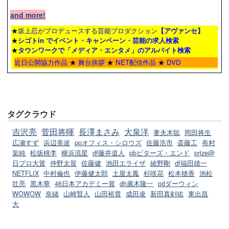
and more!
★
坂上忍がプロデュースする芸能プロダクション
【アヴァンセ】
★
シゴトin でイベント・キャンペーン・芸能の求人検索
★
タウンワーク
で「メディア・エンタメ」のアルバイト検索
近日公開協力作品
★
舞台挨拶
★
NET配信作品
★
DVD
タグクラウド
吉沢亮
菅田将暉
長澤まさみ
大泉洋
妻夫木聡
岡田将生
広瀬すず
浜辺美波
poオフィス・シロウズ
佐藤浩市
斎藤工
有村
架純
松坂桃李
横浜流星
df藤井道人
pbビターズ・エンド
prize@
日プロ大賞
仲野太賀
佐藤健
池田エライザ
綾野剛
df福田雄一
NETFLIX
中村倫也
伊藤健太郎
土屋太鳳
杉咲花
松本穂香
池松
壮亮
黒木華
46日本アカデミー賞
dh廣木隆一
pdダーウィン
WOWOW
奈緒
山崎賢人
山田裕貴
成田凌
新田真剣佑
東出昌
大