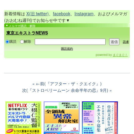
新着情報は
X(旧 twitter)
、
facebook
、
Instagram
、およびメルマガ
(おおむね週刊)でお知らせ中です▼
メルマガ購読・解除
東京エキストラNEWS
購読
解除
読者
購読規約
powered by
まぐまぐ！
←前(『アフター・ザ・クエイク』)
次(『ストロベリームーン 余命半年の恋』9月)