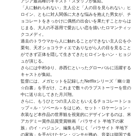
アジア最高峰のキャスト・スタッフが集結。
「人に触れられない」主人公と「人の目を見られない」ヒ
ロイン、ともに対人関係に大きな悩みを抱えた男女が、チ
ョコレートをきっかけに偶然の出会いを果たすことからは
じまる、大人の不器用で愛おしい恋を描いたロマンティッ
クコメディ。
過去のトラウマから人に触れることができない主人公を小
栗旬、天才ショコラティエでありながら人の目を見ること
ができず正体を隠して生きてきたヒロインをハン・ヒョジ
ュが演じる。
さらには中村ゆり、赤西仁といったグローバルに活躍する
キャストが集結。
監督には、メガヒットを記録したNetflixシリーズ「幽☆遊
☆白書」を手がけ、これまで数々のラブストーリーを世の
中に送り出してきた月川翔。
さらに、もうひとつの主人公ともいえるチョコレートショ
ップ＜ル・ソベール＞をはじめ、セット・ロケーション・
衣装など本作品の世界観を視覚的にデザインするのは、米
アカデミー賞作品賞受賞映画「パラサイト 半地下の家
族」のイ・ハジュン、編集も同じく「パラサイト 半地下
の家族」を手がけたヤン・ジンモが務め、音楽は韓国で多