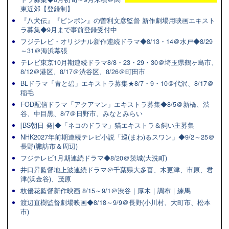
東近郊【登録制】
『八犬伝』『ピンポン』の曽利文彦監督 新作劇場用映画エキスト
ラ募集◆9月まで事前登録受付中
フジテレビ・オリジナル新作連続ドラマ◆8/13・14＠水戸◆8/29
～31＠海浜幕張
テレビ東京10月期連続ドラマ8/8・23・29・30＠埼玉県鶴ヶ島市、
8/12＠港区、8/17＠渋谷区、8/26＠町田市
BLドラマ「青と碧」エキストラ募集★8/7・9・10＠代沢、8/17＠
稲毛
FOD配信ドラマ「アクアマン」エキストラ募集◆8/5＠新橋、渋
谷、中目黒、8/7＠日野市、みなとみらい
[BS朝日 発]◆「ネコのドラマ」猫エキストラ＆飼い主募集
NHK2027年前期連続テレビ小説「巡(まわ)るスワン」◆9/2～25＠
長野(諏訪市＆周辺)
フジテレビ1月期連続ドラマ◆8/20＠茨城(大洗町)
井口昇監督地上波連続ドラマ＠千葉県大多喜、木更津、市原、君
津(浜金谷)、茂原
枝優花監督新作映画 8/15～9/1＠渋谷｜厚木｜調布｜練馬
渡辺直樹監督劇場映画◆8/18～9/9＠長野(小川村、大町市、松本
市)