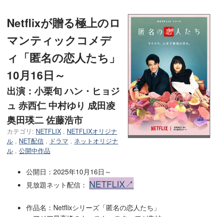
Netflixが贈る極上のロ
マンティックコメデ
ィ「匿名の恋人たち」
10月16日～
出演：小栗旬 ハン・ヒョジ
ュ 赤西仁 中村ゆり 成田凌
奥田瑛二 佐藤浩市
カテゴリ:
NETFLIX
,
NETFLIXオリジナ
ル
,
NET配信
,
ドラマ
,
ネットオリジナ
ル
,
公開中作品
公開日：2025年10月16日～
NETFLIX↗
見放題ネット配信：
作品名：Netflixシリーズ「匿名の恋人たち」