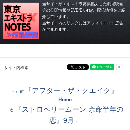
当サイトがエキストラ募集協力した劇場映画
等の公開情報やDVD/Blu-ray、配信情報をご紹
介しています。
当サイト内のリンクにはアフィリエイト広告
が含まれます。
サイト内検索
『アフター・ザ・クエイク』
←前
Home
『ストロベリームーン 余命半年の
次
恋』9月