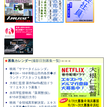
★
募集カレンダー
(撮影日別募集一覧)
→→→
映画『サマータイムレンダ』
◆8/24～16＠和歌山市内各所◆ボ
ランティアスタッフも募集中
大根仁監督 新作Netflix配信ドラ
マ！エキストラ募集！
永田琴監督映画『藻屑蟹(仮)』
8/15＠茨城(行方市)
映画『全領域異常解決室』エキス
トラ募集◆8月初旬～9月末頃＠関