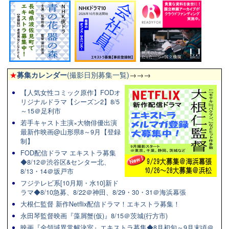
★
募集カレンダー
(撮影日別募集一覧)
→→→
【人気女性コミック原作】FODオ
リジナルドラマ【シーズン2】8/5
～15＠足利市
若手キャスト主演×大物俳優出演
最新作映画@山形県8～9月【登録
制】
FOD配信ドラマ エキストラ募集
◆8/12＠渋谷区&センター北、
8/13・14＠坂戸市
フジテレビ系[10月期・水10]新ド
ラマ◆8/10急募、8/22＠神田、8/29・30・31＠海浜幕張
大根仁監督 新作Netflix配信ドラマ！エキストラ募集！
永田琴監督映画『藻屑蟹(仮)』8/15＠茨城(行方市)
映画『全領域異常解決室』エキストラ募集◆8月初旬～9月末頃＠