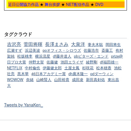
近日公開協力作品
★
舞台挨拶
★
NET配信作品
★
DVD
タグクラウド
吉沢亮
菅田将暉
長澤まさみ
大泉洋
妻夫木聡
岡田将生
広瀬すず
浜辺美波
poオフィス・シロウズ
佐藤浩市
斎藤工
有村
架純
松坂桃李
横浜流星
df藤井道人
pbビターズ・エンド
prize@
日プロ大賞
仲野太賀
佐藤健
池田エライザ
綾野剛
df福田雄一
NETFLIX
中村倫也
伊藤健太郎
土屋太鳳
杉咲花
松本穂香
池松
壮亮
黒木華
46日本アカデミー賞
dh廣木隆一
pdダーウィン
WOWOW
奈緒
山崎賢人
山田裕貴
成田凌
新田真剣佑
東出昌
大
Tweets by YanaKen_