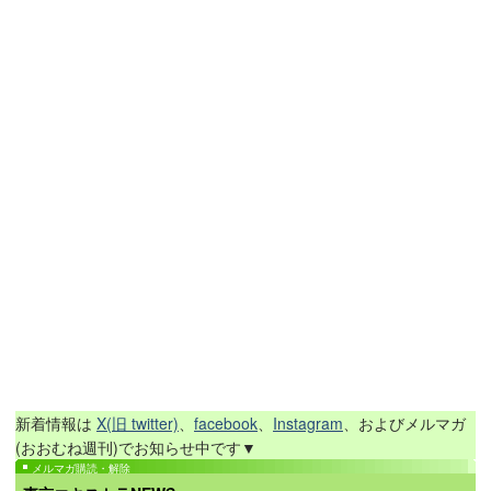
新着情報は
X(旧 twitter)
、
facebook
、
Instagram
、およびメルマガ
(おおむね週刊)でお知らせ中です▼
メルマガ購読・解除