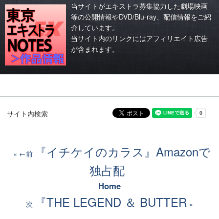
当サイトがエキストラ募集協力した劇場映画
等の公開情報やDVD/Blu-ray、配信情報をご紹
介しています。
当サイト内のリンクにはアフィリエイト広告
が含まれます。
サイト内検索
『イチケイのカラス』Amazonで
←前
独占配
Home
『THE LEGEND ＆ BUTTER
次