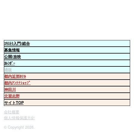
ｴｷｽﾄﾗ
入門/総合
募集情報
公開/放映
ｶﾚﾝﾀﾞｰ
通販
都内近郊ﾎﾃﾙ
都内ｱﾝﾃﾅｼｮｯﾌﾟ
神田川
北習志野
サイトTOP
会社概要
個人情報保護方針
© Copyright 2026.