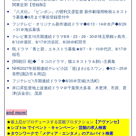
関東近郊【登録制】
『八犬伝』『ピンポン』の曽利文彦監督 新作劇場用映画エキスト
ラ募集◆9月まで事前登録受付中
フジテレビ・オリジナル新作連続ドラマ◆8/13・14＠水戸◆8/29
～31＠海浜幕張
テレビ東京10月期連続ドラマ8/8・23・29・30＠埼玉県鶴ヶ島市、
8/12＠港区、8/17＠渋谷区、8/26＠町田市
BLドラマ「青と碧」エキストラ募集★8/7・9・10＠代沢、8/17＠
稲毛
[BS朝日 発]◆「ネコのドラマ」猫エキストラ＆飼い主募集
NHK2027年前期連続テレビ小説「巡(まわ)るスワン」◆9/2～25＠
長野(諏訪市＆周辺)
フジテレビ1月期連続ドラマ◆8/20＠茨城(大洗町)
井口昇監督地上波連続ドラマ＠千葉県大多喜、木更津、市原、君
津(浜金谷)、茂原
and more!
★
坂上忍がプロデュースする芸能プロダクション
【アヴァンセ】
★
シゴトin でイベント・キャンペーン・芸能の求人検索
★
タウンワーク
で「メディア・エンタメ」のアルバイト検索