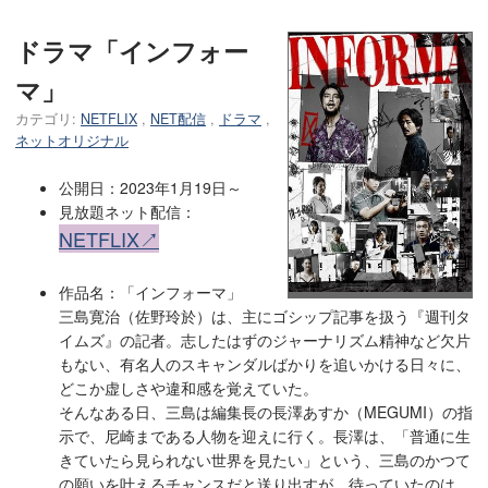
ドラマ「インフォー
マ」
カテゴリ:
NETFLIX
,
NET配信
,
ドラマ
,
ネットオリジナル
公開日：2023年1月19日～
見放題ネット配信：
NETFLIX↗
作品名：「インフォーマ」
三島寛治（佐野玲於）は、主にゴシップ記事を扱う『週刊タ
イムズ』の記者。志したはずのジャーナリズム精神など欠片
もない、有名人のスキャンダルばかりを追いかける日々に、
どこか虚しさや違和感を覚えていた。
そんなある日、三島は編集長の長澤あすか（MEGUMI）の指
示で、尼崎まである人物を迎えに行く。長澤は、「普通に生
きていたら見られない世界を見たい」という、三島のかつて
の願いを叶えるチャンスだと送り出すが、待っていたのは、