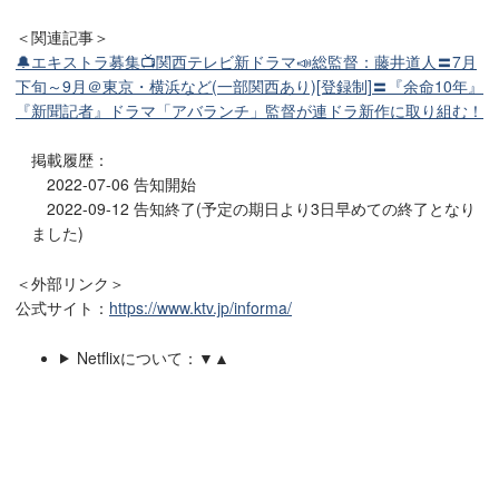
＜関連記事＞
🔔エキストラ募集📺関西テレビ新ドラマ📣総監督：藤井道人〓7月
下旬～9月＠東京・横浜など(一部関西あり)[登録制]〓『余命10年』
『新聞記者』ドラマ「アバランチ」監督が連ドラ新作に取り組む！
掲載履歴：
2022-07-06 告知開始
2022-09-12 告知終了(予定の期日より3日早めての終了となり
ました)
＜外部リンク＞
公式サイト：
https://www.ktv.jp/informa/
Netflixについて：▼▲