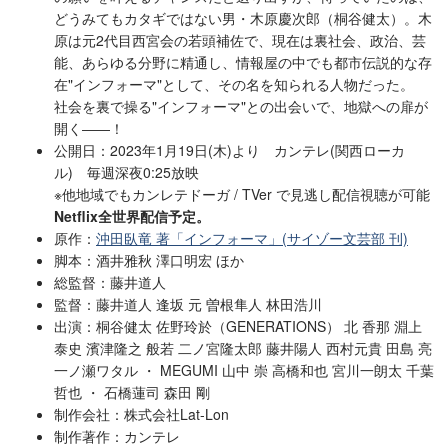
どうみてもカタギではない男・木原慶次郎（桐谷健太）。木
原は元2代目西宮会の若頭補佐で、現在は裏社会、政治、芸
能、あらゆる分野に精通し、情報屋の中でも都市伝説的な存
在"インフォーマ"として、その名を知られる人物だった。
社会を裏で操る"インフォーマ"との出会いで、地獄への扉が
開く――！
公開日：2023年1月19日(木)より カンテレ(関西ローカ
ル) 毎週深夜0:25放映
※他地域でもカンレテドーガ / TVer で見逃し配信視聴が可能
Netflix全世界配信予定。
原作：
沖田臥竜 著「インフォーマ」(サイゾー文芸部 刊)
脚本：酒井雅秋 澤口明宏 ほか
総監督：藤井道人
監督：藤井道人 逢坂 元 曽根隼人 林田浩川
出演：桐谷健太 佐野玲於（GENERATIONS） 北 香那 淵上
泰史 濱津隆之 般若 二ノ宮隆太郎 藤井陽人 西村元貴 田島 亮
一ノ瀬ワタル ・ MEGUMI 山中 崇 高橋和也 宮川一朗太 千葉
哲也 ・ 石橋蓮司 森田 剛
制作会社：株式会社Lat-Lon
制作著作：カンテレ