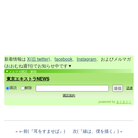
新着情報は
X(旧 twitter)
、
facebook
、
Instagram
、およびメルマガ
(おおむね週刊)でお知らせ中です▼
メルマガ購読・解除
東京エキストラNEWS
購読
解除
読者
購読規約
powered by
まぐまぐ！
←前(『耳をすませば』)
次(『線は、僕を描く』)