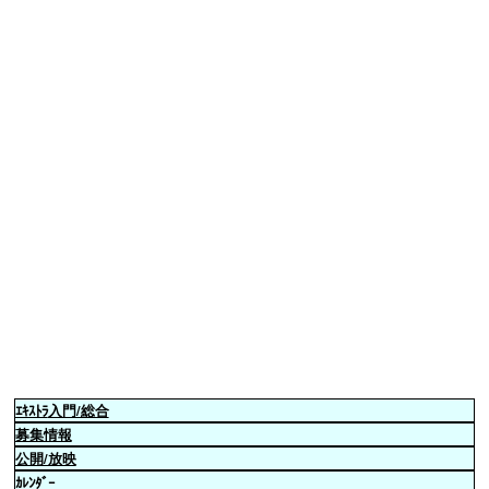
ｴｷｽﾄﾗ
入門/総合
募集情報
公開/放映
ｶﾚﾝﾀﾞｰ