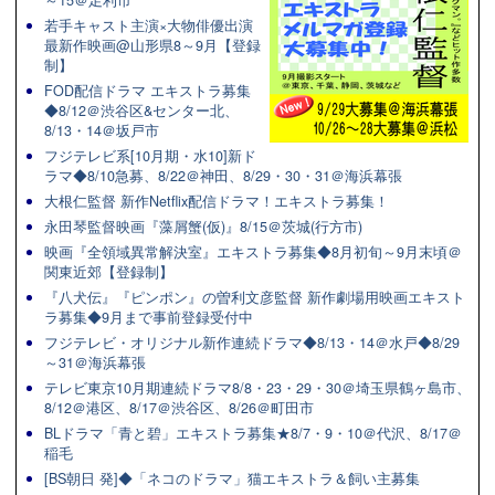
～15＠足利市
若手キャスト主演×大物俳優出演
最新作映画@山形県8～9月【登録
制】
FOD配信ドラマ エキストラ募集
◆8/12＠渋谷区&センター北、
8/13・14＠坂戸市
フジテレビ系[10月期・水10]新ド
ラマ◆8/10急募、8/22＠神田、8/29・30・31＠海浜幕張
大根仁監督 新作Netflix配信ドラマ！エキストラ募集！
永田琴監督映画『藻屑蟹(仮)』8/15＠茨城(行方市)
映画『全領域異常解決室』エキストラ募集◆8月初旬～9月末頃＠
関東近郊【登録制】
『八犬伝』『ピンポン』の曽利文彦監督 新作劇場用映画エキスト
ラ募集◆9月まで事前登録受付中
フジテレビ・オリジナル新作連続ドラマ◆8/13・14＠水戸◆8/29
～31＠海浜幕張
テレビ東京10月期連続ドラマ8/8・23・29・30＠埼玉県鶴ヶ島市、
8/12＠港区、8/17＠渋谷区、8/26＠町田市
BLドラマ「青と碧」エキストラ募集★8/7・9・10＠代沢、8/17＠
稲毛
[BS朝日 発]◆「ネコのドラマ」猫エキストラ＆飼い主募集