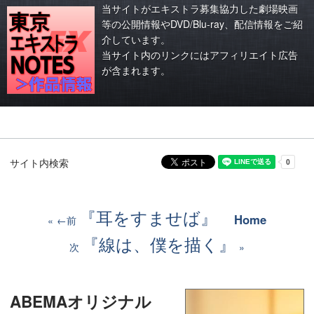
当サイトがエキストラ募集協力した劇場映画
等の公開情報やDVD/Blu-ray、配信情報をご紹
介しています。
当サイト内のリンクにはアフィリエイト広告
が含まれます。
サイト内検索
『耳をすませば』
Home
←前
『線は、僕を描く』
次
ABEMAオリジナル