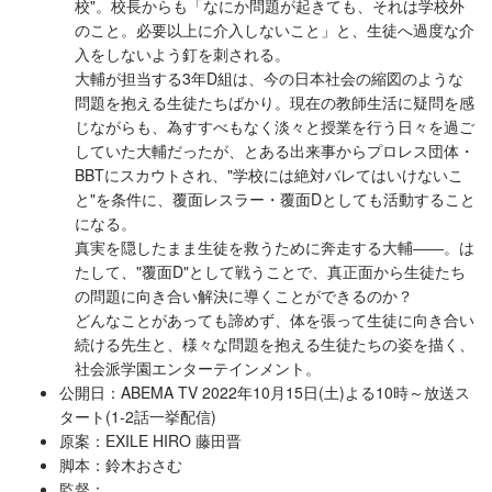
校"。校長からも「なにか問題が起きても、それは学校外
のこと。必要以上に介入しないこと」と、生徒へ過度な介
入をしないよう釘を刺される。
大輔が担当する3年D組は、今の日本社会の縮図のような
問題を抱える生徒たちばかり。現在の教師生活に疑問を感
じながらも、為すすべもなく淡々と授業を行う日々を過ご
していた大輔だったが、とある出来事からプロレス団体・
BBTにスカウトされ、"学校には絶対バレてはいけないこ
と"を条件に、覆面レスラー・覆面Dとしても活動すること
になる。
真実を隠したまま生徒を救うために奔走する大輔――。は
たして、"覆面D"として戦うことで、真正面から生徒たち
の問題に向き合い解決に導くことができるのか？
どんなことがあっても諦めず、体を張って生徒に向き合い
続ける先生と、様々な問題を抱える生徒たちの姿を描く、
社会派学園エンターテインメント。
公開日：ABEMA TV 2022年10月15日(土)よる10時～放送ス
タート(1-2話一挙配信)
原案：EXILE HIRO 藤田晋
脚本：鈴木おさむ
監督：