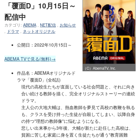
「覆面D」10月15日～
配信中
カテゴリ:
ABEMA
,
NET配信
,
お知らせ
,
ドラマ
,
ネットオリジナル
公開日：2022年10月15日～
ABEMA TVで見る(無料)→
（C）AbemaTV, Inc.
作品名：ABEMAオリジナルド
ラマ「覆面D」(全8話)
現代の高校生たちが直面している社会問題と、それに向き
合い続ける教師を描く、完全オリジナルストーリーの連続
ドラマ。
主人公の大地大輔は、熱血教師を夢見て高校の教鞭を執る
も、クラスを受け持った生徒が自殺してしまい、以降自身
の持つ"理想の教師像"に悩むようになる。
悲しい出来事から3年後、大輔が新たに赴任した高校は、
貧困に苦しむ家庭に身を置く生徒たちが通う"教育困難