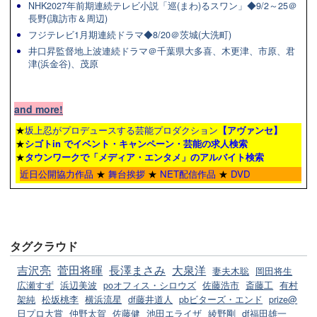
NHK2027年前期連続テレビ小説「巡(まわ)るスワン」◆9/2～25＠
長野(諏訪市＆周辺)
フジテレビ1月期連続ドラマ◆8/20＠茨城(大洗町)
井口昇監督地上波連続ドラマ＠千葉県大多喜、木更津、市原、君
津(浜金谷)、茂原
and more!
★
坂上忍がプロデュースする芸能プロダクション
【アヴァンセ】
★
シゴトin でイベント・キャンペーン・芸能の求人検索
★
タウンワーク
で「メディア・エンタメ」のアルバイト検索
近日公開協力作品
★
舞台挨拶
★
NET配信作品
★
DVD
タグクラウド
吉沢亮
菅田将暉
長澤まさみ
大泉洋
妻夫木聡
岡田将生
広瀬すず
浜辺美波
poオフィス・シロウズ
佐藤浩市
斎藤工
有村
架純
松坂桃李
横浜流星
df藤井道人
pbビターズ・エンド
prize@
日プロ大賞
仲野太賀
佐藤健
池田エライザ
綾野剛
df福田雄一