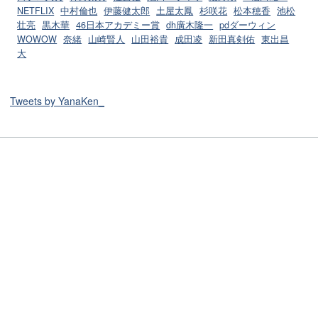
NETFLIX
中村倫也
伊藤健太郎
土屋太鳳
杉咲花
松本穂香
池松
壮亮
黒木華
46日本アカデミー賞
dh廣木隆一
pdダーウィン
WOWOW
奈緒
山崎賢人
山田裕貴
成田凌
新田真剣佑
東出昌
大
Tweets by YanaKen_