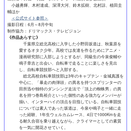
小越勇輝、木村達成、深澤大河、鈴木拡樹、北村諒、植田圭
輔ほか
＜公式サイト参照＞
撮影日程：6月～8月中旬
制作協力：ドリマックス・テレビジョン
《作品あらすじ》
千葉県立総北高校に入学した小野田坂道は、秋葉原を
愛するオタク少年。高校では友達を作るためにアニメ・
漫画研究部に入部しようとするが、同級生の今泉俊輔や
鳴子章吉と出会い、自転車で走ることに楽しさを見出
し、自転車競技部へと入部する。
総北高校自転車競技部は3年のキャプテン・金城真護を
中心に、「暴走の肉弾頭」の異名を持つスプリンターの
田所迅や独特のダンシング走法で「頂上の蜘蛛男」の異
名を持つ巻島裕介といった個性のある強力なメンバーが
揃い、インターハイの頂点を目指している。自転車競技
については素人であった坂道は、今泉や鳴子と一緒に走
った経験、1年生ウェルカムレース、4日で1000Kmを走
る耐久合宿を乗り越えながら、クライマーとしての素質
を一気に開花させていく。