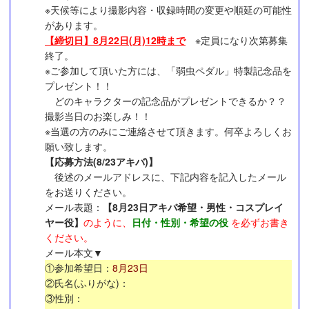
※天候等により撮影内容・収録時間の変更や順延の可能性
があります。
【締切日】
8月22日(月)12時まで
※定員になり次第募集
終了。
※ご参加して頂いた方には、「弱虫ペダル」特製記念品を
プレゼント！！
どのキャラクターの記念品がプレゼントできるか？？
撮影当日のお楽しみ！！
※当選の方のみにご連絡させて頂きます。何卒よろしくお
願い致します。
【応募方法(8/23アキバ)】
後述のメールアドレスに、下記内容を記入したメール
をお送りください。
メール表題：
【8月23日アキバ希望・男性・コスプレイ
ヤー役】
のように、
日付・性別・希望の役
を必ずお書き
ください。
メール本文▼
①参加希望日：
8月23日
②氏名(ふりがな)：
③性別：