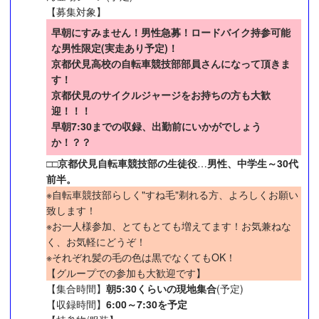
【募集対象】
早朝にすみません！男性急募！ロードバイク持参可能
な男性限定(実走あり予定)！
京都伏見高校の自転車競技部部員さんになって頂きま
す！
京都伏見のサイクルジャージをお持ちの方も大歓
迎！！！
早朝7:30までの収録、出勤前にいかがでしょう
か！？？
□□
京都伏見自転車競技部の生徒役
…
男性、中学生～30代
前半。
※自転車競技部らしく"すね毛"剃れる方、よろしくお願い
致します！
※お一人様参加、とてもとても増えてます！お気兼ねな
く、お気軽にどうぞ！
※それぞれ髪の毛の色は黒でなくてもOK！
【グループでの参加も大歓迎です】
【集合時間】
朝5:30くらいの現地集合
(予定)
【収録時間】
6:00～7:30を予定