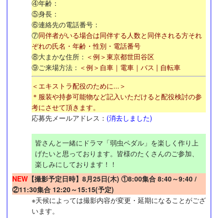
④年齢：
⑤身長：
⑥連絡先の電話番号：
⑦
同伴者がいる場合は同伴する人数と同伴される方それ
ぞれの氏名・年齢・性別・電話番号
⑧大まかな住所：
＜例＞東京都世田谷区
⑨ご来場方法：
＜例＞自車｜電車｜バス | 自転車
＜エキストラ配役のために...＞
＊服装や持参可能物など記入いただけると配役検討の参
考にさせて頂きます。
応募先メールアドレス：
(消去しました)
皆さんと一緒にドラマ「弱虫ペダル」を楽しく作り上
げたいと思っております。皆様のたくさんのご参加、
楽しみにしております！！
NEW
【撮影予定日時】8月25日(木
) ①8:00集合 8:40～9:40 /
②11:30集合 12:20～15:15(予定)
※天候によっては撮影内容が変更・延期になることがござ
います。