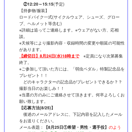
②12:20～15:15
(予定)
【持参物/服装】
ロードバイク一式(サイクルウェア、シューズ、グロー
ブ、ヘルメット等含む)
※詳細は追ってご連絡します。※ウェアがない方、応相
談。
※天候等により撮影内容・収録時間の変更や順延の可能性
があります。
【締切日】
8月24日(水)18時まで
※定員になり次第募集
終了。
※ご参加して頂いた方には、「弱虫ペダル」特製記念品を
プレゼント！！
どのキャラクターの記念品がプレゼントできるか？？
撮影当日のお楽しみ！！
※当選の方のみにご連絡させて頂きます。何卒よろしくお
願い致します。
【応募方法(8/25)】
後述のメールアドレスに、下記内容を記入したメール
をお送りください。
メール表題：
【8月25日①希望・男性・選手役】
のよう