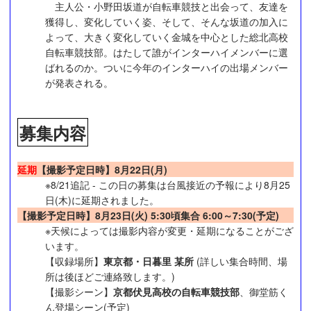
主人公・小野田坂道が自転車競技と出会って、友達を
獲得し、変化していく姿、そして、そんな坂道の加入に
よって、大きく変化していく金城を中心とした総北高校
自転車競技部。はたして誰がインターハイメンバーに選
ばれるのか。ついに今年のインターハイの出場メンバー
が発表される。
募集内容
延期
【撮影予定日時】8月22日(月
)
※8/21追記 - この日の募集は台風接近の予報により8月25
日(木)に延期されました。
【撮影予定日時】8月23日(火
) 5:30頃集合 6:00～7:30(予定)
※天候によっては撮影内容が変更・延期になることがござ
います。
【収録場所】
東京都・日暮里 某所
(詳しい集合時間、場
所は後ほどご連絡致します。)
【撮影シーン】
京都伏見高校の自転車競技部
、御堂筋く
ん登場シーン(予定)