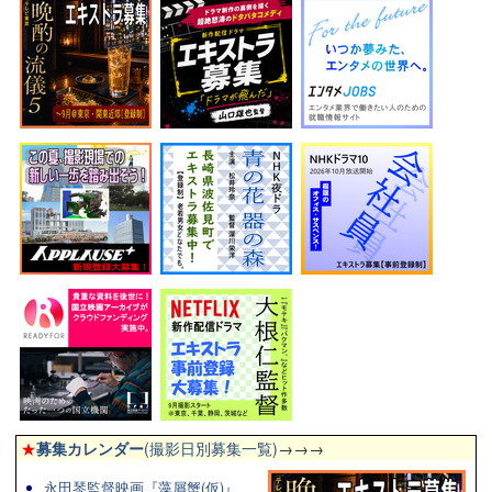
★
募集カレンダー
(撮影日別募集一覧)
→→→
永田琴監督映画『藻屑蟹(仮)』