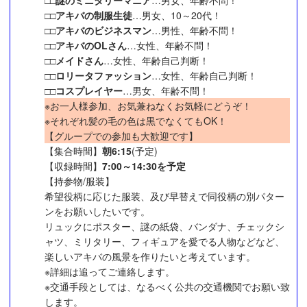
□□
アキバの制服生徒
…男女、10～20代！
□□
アキバのビジネスマン
…男性、年齢不問！
□□
アキバのOLさん
…女性、年齢不問！
□□
メイドさん
…女性、年齢自己判断！
□□
ロリータファッション
…女性、年齢自己判断！
□□
コスプレイヤー
…男女、年齢不問！
※お一人様参加、お気兼ねなくお気軽にどうぞ！
※それぞれ髪の毛の色は黒でなくてもOK！
【グループでの参加も大歓迎です】
【集合時間】
朝6:15
(予定)
【収録時間】
7:00～14:30を予定
【持参物/服装】
希望役柄に応じた服装、及び早替えで同役柄の別パター
ンをお願いしたいです。
リュックにポスター、謎の紙袋、バンダナ、チェックシ
ャツ、ミリタリー、フィギュアを愛でる人物などなど、
楽しいアキバの風景を作りたいと考えています。
※詳細は追ってご連絡します。
※交通手段としては、なるべく公共の交通機関でお願い致
します。