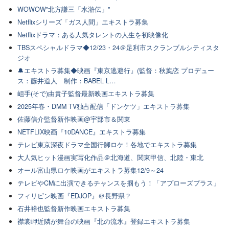
WOWOW"北方謙三「水滸伝」"
Netflixシリーズ「ガス人間」エキストラ募集
Netflixドラマ：ある人気タレントの人生を初映像化
TBSスペシャルドラマ◆12/23・24＠足利市スクランブルシティスタ
ジオ
🔔エキストラ募集◆映画『東京逃避行』(監督：秋葉恋 プロデュー
ス：藤井道人 制作：BABEL L…
岨手(そで)由貴子監督最新映画エキストラ募集
2025年春・DMM TV独占配信「ドンケツ」エキストラ募集
佐藤信介監督新作映画@宇部市＆関東
NETFLIX映画『10DANCE』エキストラ募集
テレビ東京深夜ドラマ全国行脚ロケ！各地でエキストラ募集
大人気ヒット漫画実写化作品＠北海道、関東甲信、北陸・東北
オール富山県ロケ映画がエキストラ募集12/9～24
テレビやCMに出演できるチャンスを掴もう！「アプローズプラス」
フィリピン映画『EDJOP』＠長野県？
石井裕也監督新作映画エキストラ募集
襟裳岬近隣が舞台の映画『北の流氷』登録エキストラ募集