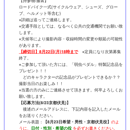
【持参物/服装】
ロードバイク一式(サイクルウェア、シューズ、グロー
ブ、ヘルメット等含む)
※詳細は追ってご連絡します。
※交通手段としては、なるべく公共の交通機関でお願い致
します。
※天候等により撮影内容・収録時間の変更や順延の可能性
があります。
【締切日】
8月22日(月)18時まで
※定員になり次第募集
終了。
※ご参加して頂いた方には、「弱虫ペダル」特製記念品を
プレゼント！！
どのキャラクターの記念品がプレゼントできるか？？
撮影当日のお楽しみ！！
※当選の方のみにご連絡させて頂きます。何卒よろしくお
願い致します。
【応募方法(8/23京都伏見)】
後述のメールアドレスに、下記内容を記入したメール
をお送りください。
メール表題：
【8月23日希望・男性・京都伏見役】
のよ
うに、
日付・性別・希望の役
を必ずお書きください。