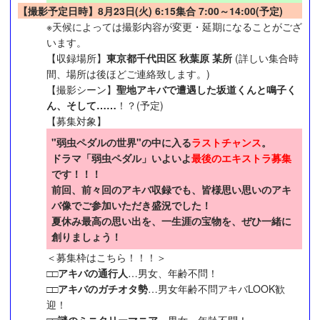
【撮影予定日時】8月23日(火) 6:15集合 7:00～14:00(予定)
※天候によっては撮影内容が変更・延期になることがござ
います。
【収録場所】
東京都千代田区 秋葉原 某所
(詳しい集合時
間、場所は後ほどご連絡致します。)
【撮影シーン】
聖地アキバで遭遇した坂道くんと鳴子く
ん、そして……
！？(予定)
【募集対象】
"弱虫ペダルの世界"の中に入る
ラストチャンス
。
ドラマ「弱虫ペダル」いよいよ
最後のエキストラ募集
です！！！
前回、前々回のアキバ収録でも、皆様思い思いのアキ
バ像でご参加いただき盛況でした！
夏休み最高の思い出を、一生涯の宝物を、ぜひ一緒に
創りましょう！
＜募集枠はこちら！！！＞
□□
アキバの通行人
…男女、年齢不問！
□□
アキバのガチオタ勢
…男女年齢不問アキバLOOK歓
迎！
□□
謎のミニタリーマニア
…男女、年齢不問！