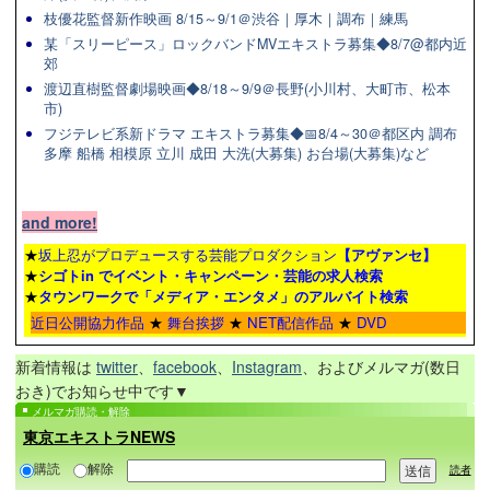
枝優花監督新作映画 8/15～9/1＠渋谷｜厚木｜調布｜練馬
某「スリーピース」ロックバンドMVエキストラ募集◆8/7@都内近
郊
渡辺直樹監督劇場映画◆8/18～9/9＠長野(小川村、大町市、松本
市)
フジテレビ系新ドラマ エキストラ募集◆📅8/4～30＠都区内 調布
多摩 船橋 相模原 立川 成田 大洗(大募集) お台場(大募集)など
and more!
★
坂上忍がプロデュースする芸能プロダクション
【アヴァンセ】
★
シゴトin でイベント・キャンペーン・芸能の求人検索
★
タウンワーク
で「メディア・エンタメ」のアルバイト検索
近日公開協力作品
★
舞台挨拶
★
NET配信作品
★
DVD
新着情報は
twitter
、
facebook
、
Instagram
、およびメルマガ(数日
おき)でお知らせ中です▼
メルマガ購読・解除
東京エキストラNEWS
購読
解除
読者