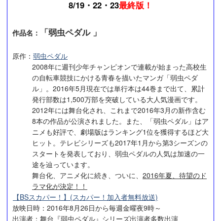
8/19・22・23
最終版！
「弱虫ペダル 」
作品名：
原作：
弱虫ペダル
2008年に週刊少年チャンピオンで連載が始まった高校生
の自転車競技にかける青春を描いたマンガ「弱虫ペダ
ル」。2016年5月現在では単行本は44巻まで出て、累計
発行部数は1,500万部を突破している大人気漫画です。
2012年には舞台化され、これまで2016年3月の新作含む
8本の作品が公演されました。また、「弱虫ペダル」はア
ニメも好評で、劇場版はランキング1位を獲得するほど大
ヒット。テレビシリーズも2017年1月から第3シーズンの
スタートを発表しており、弱虫ペダルの人気は加速の一
途を辿っています。
舞台化、アニメ化に続き、ついに、
2016年夏、待望のド
ラマ化が決定！！
【BSスカパー！】(スカパー！加入者無料放送)
放映日時：2016年8月26日から毎週金曜夜9時～
出演者：舞台『弱虫ペダル』シリーズ出演者多数出演