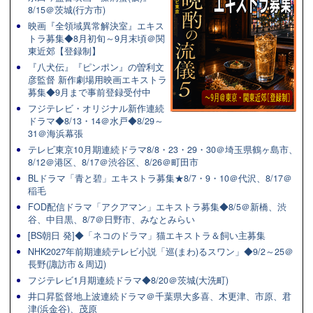
8/15＠茨城(行方市)
映画『全領域異常解決室』エキス
トラ募集◆8月初旬～9月末頃＠関
東近郊【登録制】
『八犬伝』『ピンポン』の曽利文
彦監督 新作劇場用映画エキストラ
募集◆9月まで事前登録受付中
フジテレビ・オリジナル新作連続
ドラマ◆8/13・14＠水戸◆8/29～
31＠海浜幕張
テレビ東京10月期連続ドラマ8/8・23・29・30＠埼玉県鶴ヶ島市、
8/12＠港区、8/17＠渋谷区、8/26＠町田市
BLドラマ「青と碧」エキストラ募集★8/7・9・10＠代沢、8/17＠
稲毛
FOD配信ドラマ「アクアマン」エキストラ募集◆8/5＠新橋、渋
谷、中目黒、8/7＠日野市、みなとみらい
[BS朝日 発]◆「ネコのドラマ」猫エキストラ＆飼い主募集
NHK2027年前期連続テレビ小説「巡(まわ)るスワン」◆9/2～25＠
長野(諏訪市＆周辺)
フジテレビ1月期連続ドラマ◆8/20＠茨城(大洗町)
井口昇監督地上波連続ドラマ＠千葉県大多喜、木更津、市原、君
津(浜金谷)、茂原