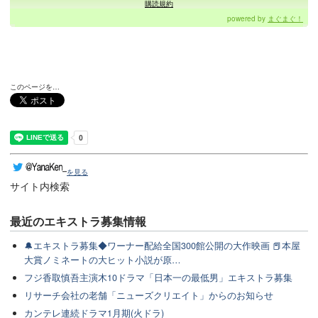
購読規約
powered by
まぐまぐ！
このページを…
を見る
サイト内検索
最近のエキストラ募集情報
🔔エキストラ募集◆ワーナー配給全国300館公開の大作映画 📕本屋
大賞ノミネートの大ヒット小説が原…
フジ香取慎吾主演木10ドラマ「日本一の最低男」エキストラ募集
リサーチ会社の老舗「ニューズクリエイト」からのお知らせ
カンテレ連続ドラマ1月期(火ドラ)