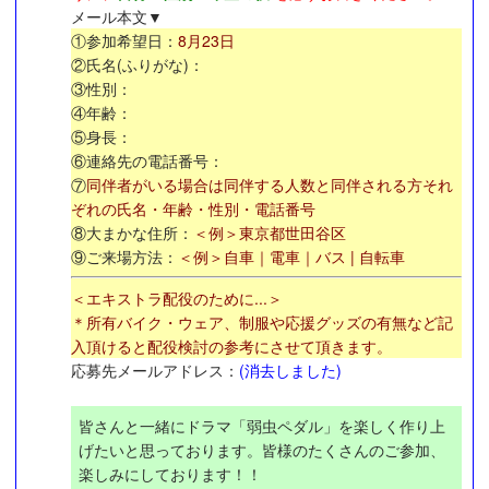
メール本文▼
①参加希望日：
8月23日
②氏名(ふりがな)：
③性別：
④年齢：
⑤身長：
⑥連絡先の電話番号：
⑦
同伴者がいる場合は同伴する人数と同伴される方それ
ぞれの氏名・年齢・性別・電話番号
⑧大まかな住所：
＜例＞東京都世田谷区
⑨ご来場方法：
＜例＞自車｜電車｜バス | 自転車
＜エキストラ配役のために...＞
＊所有バイク・ウェア、制服や応援グッズの有無など記
入頂けると配役検討の参考にさせて頂きます。
応募先メールアドレス：
(消去しました)
皆さんと一緒にドラマ「弱虫ペダル」を楽しく作り上
げたいと思っております。皆様のたくさんのご参加、
楽しみにしております！！