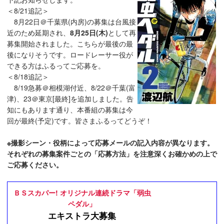
＜8/21追記＞
8月22日＠千葉県(内房)の募集は台風接
近のため延期され、
8月25日(木)
として再
募集開始されました。こちらが最後の最
後になりそうです。ロードレーサー役が
できる方はふるってご応募を。
＜8/18追記＞
8/19急募＠相模湖付近、8/22＠千葉(富
津)、23＠東京[最終]を追加しました。告
知にもあります通り、本番組の募集は今
回が最終(予定)です。皆さまふるってどうぞ！
※撮影シーン・役柄によって応募メールの記入内容が異なります。
それぞれの募集案件ごとの「応募方法」を注意深くお確かめの上で
ご応募ください。
ＢＳスカパー! オリジナル連続ドラマ「弱虫
ペダル」
エキストラ大募集