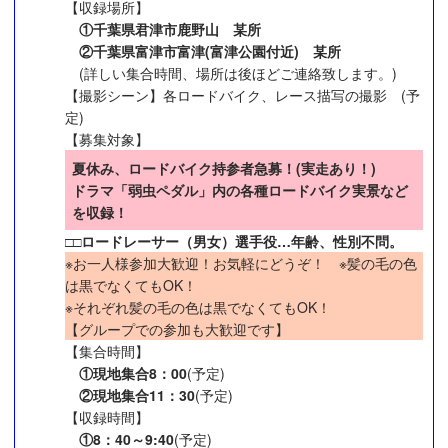
【収録場所】
①千葉県君津市鹿野山 某所
②千葉県富津市富津(富津公園付近) 某所
(詳しい集合時間、場所は後ほどご連絡致します。)
【撮影シーン】各ロードバイク、レース描写の撮影 (予
定)
【募集対象】
夏休み、ロードバイク持参者急募！(実走あり！)
ドラマ「弱虫ペダル」内の各種ロードバイク実景など
を収録！
□□ロードレーサー（男女）選手役…年齢、性別不問。
※お一人様参加大歓迎！お気軽にどうぞ！ ※髪の毛の色
は黒でなくてもOK！
※それぞれ髪の毛の色は黒でなくてもOK！
【グループでの参加も大歓迎です】
【集合時間】
①現地集合8：00
(予定)
②現地集合11：30
(予定)
【収録時間】
①8：40～9:40
(予定)