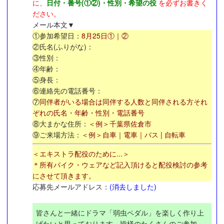
に、
日付・番号(①②)・性別・希望の役
を必ずお書きく
ださい。
メール本文▼
①参加希望日：
8月25日①｜②
②氏名(ふりがな)：
③性別：
④年齢：
⑤身長：
⑥連絡先の電話番号：
⑦
同伴者がいる場合は同伴する人数と同伴される方それ
ぞれの氏名・年齢・性別・電話番号
⑧大まかな住所：
＜例＞千葉県佐倉市
⑨ご来場方法：
＜例＞自車｜電車｜バス | 自転車
＜エキストラ配役のために...＞
＊所有バイク・ウェアなど記入頂けると配役検討の参考
にさせて頂きます。
応募先メールアドレス：
(消去しました)
皆さんと一緒にドラマ「弱虫ペダル」を楽しく作り上
げたいと思っております。皆様のたくさんのご参加、