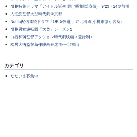
NHK特集ドラマ「アイドル誕生 輝け昭和歌謡(仮)」9/23・24＠前橋
入江悠監督大型時代劇＠京都
Netflix配信連続ドラマ「OKD(仮題)」＠北海道(小樽市ほか各所)
NHK男女逆転版「大奥」シーズン2
白石和彌監督アクション時代劇映画＜登録制＞
松居大悟監督新作映画＠尾道/一部福山
カテゴリ
ただいま募集中