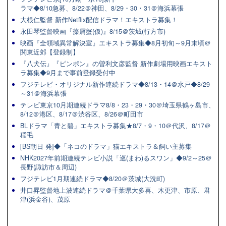
ラマ◆8/10急募、8/22＠神田、8/29・30・31＠海浜幕張
大根仁監督 新作Netflix配信ドラマ！エキストラ募集！
永田琴監督映画『藻屑蟹(仮)』8/15＠茨城(行方市)
映画『全領域異常解決室』エキストラ募集◆8月初旬～9月末頃＠
関東近郊【登録制】
『八犬伝』『ピンポン』の曽利文彦監督 新作劇場用映画エキスト
ラ募集◆9月まで事前登録受付中
フジテレビ・オリジナル新作連続ドラマ◆8/13・14＠水戸◆8/29
～31＠海浜幕張
テレビ東京10月期連続ドラマ8/8・23・29・30＠埼玉県鶴ヶ島市、
8/12＠港区、8/17＠渋谷区、8/26＠町田市
BLドラマ「青と碧」エキストラ募集★8/7・9・10＠代沢、8/17＠
稲毛
[BS朝日 発]◆「ネコのドラマ」猫エキストラ＆飼い主募集
NHK2027年前期連続テレビ小説「巡(まわ)るスワン」◆9/2～25＠
長野(諏訪市＆周辺)
フジテレビ1月期連続ドラマ◆8/20＠茨城(大洗町)
井口昇監督地上波連続ドラマ＠千葉県大多喜、木更津、市原、君
津(浜金谷)、茂原