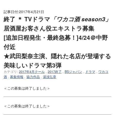
記事日付:
2017年4月21日
終了 ＊ TVドラマ
「ワカコ酒 season3」
居酒屋お客さん役エキストラ募集
[追加日程発生・最終急募！]4/24＠中野
付近
★武田梨奈主演、隠れた名店が登場する
美味しいドラマ第3弾
カテゴリ:
2017年4月クール
,
2017終了
,
BSジャパン
,
ドラマ
,
ワカコ
酒
,
募集情報
,
協力作品
,
湯浅弘章
＜この募集は終了しました＞
＜この募集は終了しました＞