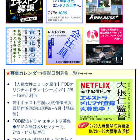
★
募集カレンダー
(撮影日別募集一覧)
→→→
【人気女性コミック原作】FODオ
リジナルドラマ【シーズン2】8/5
～15＠足利市
若手キャスト主演×大物俳優出演
最新作映画@山形県8～9月【登録
制】
FOD配信ドラマ エキストラ募集
◆8/12＠渋谷区&センター北、
8/13・14＠坂戸市
フジテレビ系[10月期・水10]新ド