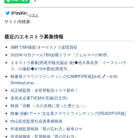
を見る
サイト内検索
最近のエキストラ募集情報
湖畔でMV撮影/オーケストラ楽団員役
2023年10月クールTBS金曜ドラマ「フェルマーの料理」
エキストラ募集[西尾市観光協会 発]◆佐久島名所「イーストハウ
ス」の撮影◆9/19＠愛知(西尾市…
映像系クラウドファンディング[CAMPFIRE発][9/6] 🖊～9/30
SmokeyLamp…
武正晴監督：全世界配信ドラマ新作！
某有名企業TVCM＠茨城(日立市)
映画『決断 ～火の見櫓に登った男たち～』
映像/演劇/アート/文化系クラウドファンディング[READYFOR発]
内山拓也監督社会派青春映画
作道雄監督映画『君の忘れ方』岐阜ロケ
作道雄脚本・監督映画『君の忘れ方』