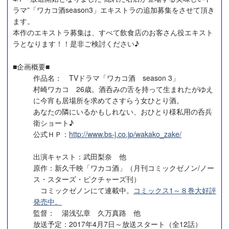
ラマ”「ワカコ酒season3」エキストラの追加募集をさせて頂き
ます。
本作のエキストラ募集は、すべて飲食店のお客さん役エキスト
ラとなります！！是非ご検討ください♪
■企画概要■
作品名： TVドラマ「ワカコ酒 season 3」
村崎ワカコ 26歳。酒呑みの舌を持って生まれたがゆえ
に今宵も居場所を求めてさすらう女ひとり酒。
あなたの隣にいるかもしれない、おひとり様私用の呑兵
衛ショート♪
公式ＨＰ：
http://www.bs-j.co.jp/wakako_zake/
出演キャスト：武田梨奈 他
原作：新久千映「ワカコ酒」（月刊コミックゼノン/ノー
ス・スターズ・ピクチャーズ刊）
コミックゼノンにて連載中。
コミックス1～８巻大好評
発売中。
監督： 湯浅弘章 久万真路 他
放送予定：2017年4月7日～放送スタート（全12話）