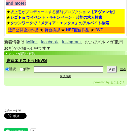
and more!
★
坂上忍がプロデュースする芸能プロダクション
【アヴァンセ】
★
シゴトin でイベント・キャンペーン・芸能の求人検索
★
タウンワーク
で「メディア・エンタメ」のアルバイト検索
近日公開協力作品
★
舞台挨拶
★
NET配信作品
★
DVD
新着情報は
twitter
、
facebook
、
Instagram
、およびメルマガ(数日
おき)でお知らせ中です▼
メルマガ購読・解除
東京エキストラNEWS
購読
解除
読者
購読規約
powered by
まぐまぐ！
このページを…