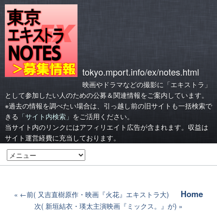
tokyo.mport.info/ex/notes.html
映画やドラマなどの撮影に「エキストラ」
として参加したい人のための公募＆関連情報をご案内しています。
※過去の情報を調べたい場合は、引っ越し前の旧サイトも一括検索で
きる
「サイト内検索」
をご活用ください。
当サイト内のリンクにはアフィリエイト広告が含まれます。収益は
サイト運営経費に充当しております。
Home
←前( 又吉直樹原作・映画『火花』エキストラ大)
次( 新垣結衣・瑛太主演映画『ミックス。』が)