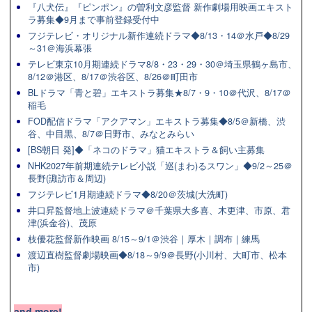
『八犬伝』『ピンポン』の曽利文彦監督 新作劇場用映画エキスト
ラ募集◆9月まで事前登録受付中
フジテレビ・オリジナル新作連続ドラマ◆8/13・14＠水戸◆8/29
～31＠海浜幕張
テレビ東京10月期連続ドラマ8/8・23・29・30＠埼玉県鶴ヶ島市、
8/12＠港区、8/17＠渋谷区、8/26＠町田市
BLドラマ「青と碧」エキストラ募集★8/7・9・10＠代沢、8/17＠
稲毛
FOD配信ドラマ「アクアマン」エキストラ募集◆8/5＠新橋、渋
谷、中目黒、8/7＠日野市、みなとみらい
[BS朝日 発]◆「ネコのドラマ」猫エキストラ＆飼い主募集
NHK2027年前期連続テレビ小説「巡(まわ)るスワン」◆9/2～25＠
長野(諏訪市＆周辺)
フジテレビ1月期連続ドラマ◆8/20＠茨城(大洗町)
井口昇監督地上波連続ドラマ＠千葉県大多喜、木更津、市原、君
津(浜金谷)、茂原
枝優花監督新作映画 8/15～9/1＠渋谷｜厚木｜調布｜練馬
渡辺直樹監督劇場映画◆8/18～9/9＠長野(小川村、大町市、松本
市)
and more!