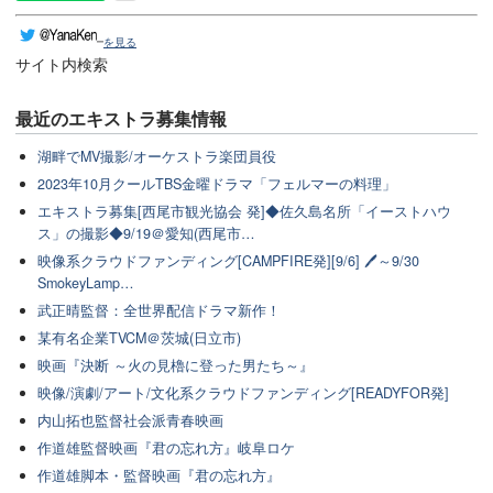
を見る
サイト内検索
最近のエキストラ募集情報
湖畔でMV撮影/オーケストラ楽団員役
2023年10月クールTBS金曜ドラマ「フェルマーの料理」
エキストラ募集[西尾市観光協会 発]◆佐久島名所「イーストハウ
ス」の撮影◆9/19＠愛知(西尾市…
映像系クラウドファンディング[CAMPFIRE発][9/6] 🖊～9/30
SmokeyLamp…
武正晴監督：全世界配信ドラマ新作！
某有名企業TVCM＠茨城(日立市)
映画『決断 ～火の見櫓に登った男たち～』
映像/演劇/アート/文化系クラウドファンディング[READYFOR発]
内山拓也監督社会派青春映画
作道雄監督映画『君の忘れ方』岐阜ロケ
作道雄脚本・監督映画『君の忘れ方』