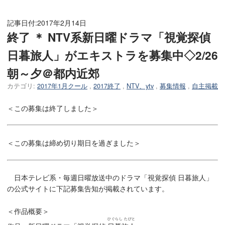
記事日付:
2017年2月14日
終了 ＊ NTV系新日曜ドラマ「視覚探偵
日暮旅人」がエキストラを募集中◇2/26
朝～夕＠都内近郊
カテゴリ:
2017年1月クール
,
2017終了
,
NTV、ytv
,
募集情報
,
自主掲載
＜この募集は終了しました＞
＜この募集は締め切り期日を過ぎました＞
日本テレビ系・毎週日曜放送中のドラマ「視覚探偵 日暮旅人」
の公式サイトに下記募集告知が掲載されています。
＜作品概要＞
ひぐらし たびと