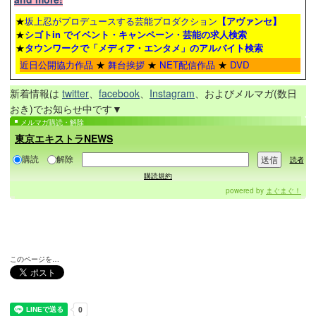
★
坂上忍がプロデュースする芸能プロダクション
【アヴァンセ】
★
シゴトin でイベント・キャンペーン・芸能の求人検索
★
タウンワーク
で「メディア・エンタメ」のアルバイト検索
近日公開協力作品
★
舞台挨拶
★
NET配信作品
★
DVD
新着情報は
twitter
、
facebook
、
Instagram
、およびメルマガ(数日
おき)でお知らせ中です▼
メルマガ購読・解除
東京エキストラNEWS
購読
解除
読者
購読規約
powered by
まぐまぐ！
このページを…