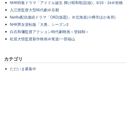
NHK特集ドラマ「アイドル誕生 輝け昭和歌謡(仮)」9/23・24＠前橋
入江悠監督大型時代劇＠京都
Netflix配信連続ドラマ「OKD(仮題)」＠北海道(小樽市ほか各所)
NHK男女逆転版「大奥」シーズン2
白石和彌監督アクション時代劇映画＜登録制＞
松居大悟監督新作映画＠尾道/一部福山
カテゴリ
ただいま募集中