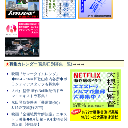
★
募集カレンダー
(撮影日別募集一覧)
→→→
映画『サマータイムレンダ』
◆8/24～16＠和歌山市内各所◆ボ
ランティアスタッフも募集中
大根仁監督 新作Netflix配信ドラ
マ！エキストラ募集！
永田琴監督映画『藻屑蟹(仮)』
8/15＠茨城(行方市)
映画『全領域異常解決室』エキス
トラ募集◆8月初旬～9月末頃＠関
東近郊【登録制】