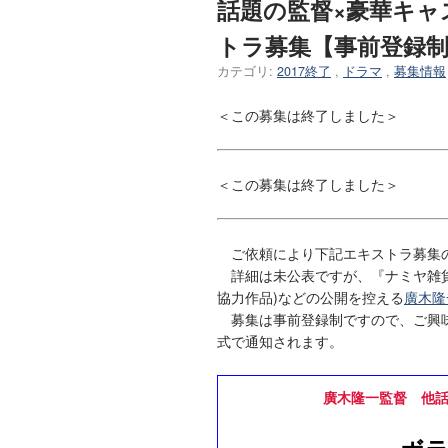
話題の監督×豪華キ
トラ募集【事前登録
カテゴリ:
2017終了
,
ドラマ
,
募集情報
＜この募集は終了しました＞
＜この募集は終了しました＞
ご依頼により下記エキストラ募集
詳細は未公表ですが、『ナミヤ雑貨
協力作品)などの公開を控える
廣木隆
募集は事前登録制ですので、ご興味
式で通知されます。
廣木隆一監督 他話