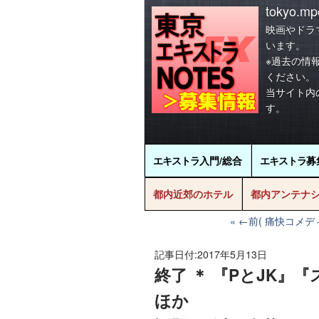
tokyo.mpo
映画やドラ
います。
※過去の情
ください。
当サイト内
す。
エキストラ
入門/総合
エキストラ
募
都内近郊のホテル
都内アンテナ
←前( 痛快コメ
記事日付:
2017年5月13日
終了 ＊ 『PとJK』『
ほか