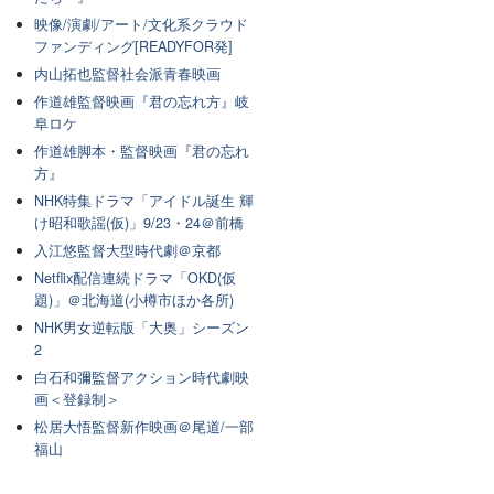
映像/演劇/アート/文化系クラウド
ファンディング[READYFOR発]
内山拓也監督社会派青春映画
作道雄監督映画『君の忘れ方』岐
阜ロケ
作道雄脚本・監督映画『君の忘れ
方』
NHK特集ドラマ「アイドル誕生 輝
け昭和歌謡(仮)」9/23・24＠前橋
入江悠監督大型時代劇＠京都
Netflix配信連続ドラマ「OKD(仮
題)」＠北海道(小樽市ほか各所)
NHK男女逆転版「大奥」シーズン
2
白石和彌監督アクション時代劇映
画＜登録制＞
松居大悟監督新作映画＠尾道/一部
福山