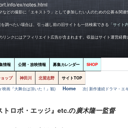
rt.info/ex/notes.html
マなどの撮影に「エキストラ」として参加したい人のための公募＆関連
報を調べたい場合は、引っ越し前の旧サイトも一括検索できる
「サイト
のリンクにはアフィリエイト広告が含まれます。収益はサイト運営経費
集情報
公開・放映情報
募集
カレンダー
SHOP
ショップ
神田川
北習志野
サイトTOP
Home
ディ映画『大舞台は頂いた！』観)
次( 新作連続ドラマ・エキ
ストロボ・エッジ』etc.の
廣木隆一監督