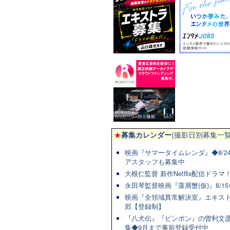
★
募集カレンダー
(撮影日別募集一覧
映画『サマータイムレンダ』◆8/2
アスタッフも募集中
大根仁監督 新作Netflix配信ドラ
永田琴監督映画『藻屑蟹(仮)』8/15
映画『全領域異常解決室』エキスト
郊【登録制】
『八犬伝』『ピンポン』の曽利文彦
集◆9月まで事前登録受付中