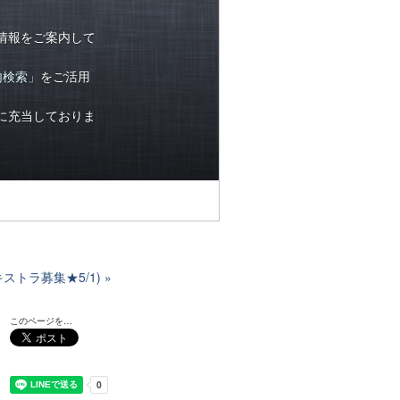
情報をご案内して
内検索」
をご活用
に充当しておりま
ストラ募集★5/1)
このページを…