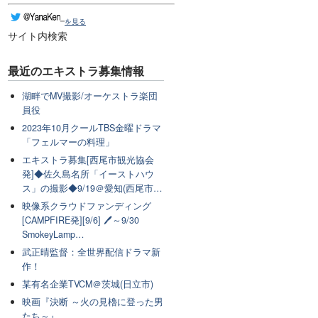
を見る
サイト内検索
最近のエキストラ募集情報
湖畔でMV撮影/オーケストラ楽団
員役
2023年10月クールTBS金曜ドラマ
「フェルマーの料理」
エキストラ募集[西尾市観光協会
発]◆佐久島名所「イーストハウ
ス」の撮影◆9/19＠愛知(西尾市…
映像系クラウドファンディング
[CAMPFIRE発][9/6] 🖊～9/30
SmokeyLamp…
武正晴監督：全世界配信ドラマ新
作！
某有名企業TVCM＠茨城(日立市)
映画『決断 ～火の見櫓に登った男
たち～』