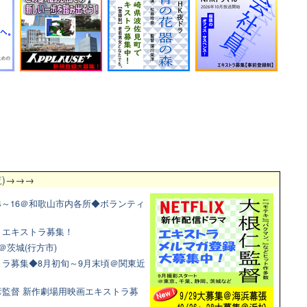
)
→→→
4～16＠和歌山市内各所◆ボランティ
マ！エキストラ募集！
＠茨城(行方市)
ラ募集◆8月初旬～9月末頃＠関東近
監督 新作劇場用映画エキストラ募