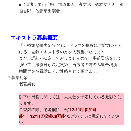
■出演者：栗山千明、市原隼人、高梨臨、橋本マナミ、稲
垣吾郎 他豪華出演者！！！
○エキストラ募集概要
「不機嫌な果実SP」では、ドラマの撮影にご協力いただ
ける、登録エキストラの方を大募集いたします！
まだ、詳細が決定しておりませんので、事前登録をして
頂いて、撮影日が決定次第、当選者の方のみ集合場所、
時間等をお電話にてご連絡させて頂きます。
＊募集対象
老若男女
以下の日程に関しては、大人数を予定している撮影とな
ります。
ご登録の際、備考欄に 例"
12/11①参加可
能
" "
12/11①②参加可能
"などのように明記してくださ
い。