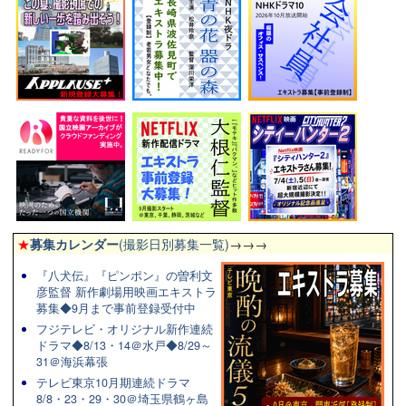
★
募集カレンダー
(撮影日別募集一覧)
→→→
『八犬伝』『ピンポン』の曽利文
彦監督 新作劇場用映画エキストラ
募集◆9月まで事前登録受付中
フジテレビ・オリジナル新作連続
ドラマ◆8/13・14＠水戸◆8/29～
31＠海浜幕張
テレビ東京10月期連続ドラマ
8/8・23・29・30＠埼玉県鶴ヶ島