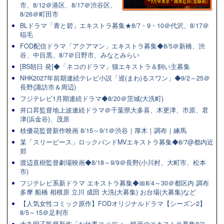
市、8/12＠港区、8/17＠渋谷区、
8/26＠町田市
BLドラマ「青と碧」エキストラ募集★8/7・9・10＠代沢、8/17＠
稲毛
FOD配信ドラマ「アクアマン」エキストラ募集◆8/5＠新橋、渋
谷、中目黒、8/7＠日野市、みなとみらい
[BS朝日 発]◆「ネコのドラマ」猫エキストラ＆飼い主募集
NHK2027年前期連続テレビ小説「巡(まわ)るスワン」◆9/2～25＠
長野(諏訪市＆周辺)
フジテレビ1月期連続ドラマ◆8/20＠茨城(大洗町)
井口昇監督地上波連続ドラマ＠千葉県大多喜、木更津、市原、君
津(浜金谷)、茂原
枝優花監督新作映画 8/15～9/1＠渋谷｜厚木｜調布｜練馬
某「スリーピース」ロックバンドMVエキストラ募集◆8/7@都内近
郊
渡辺直樹監督劇場映画◆8/18～9/9＠長野(小川村、大町市、松本
市)
フジテレビ系新ドラマ エキストラ募集◆📅8/4～30＠都区内 調布
多摩 船橋 相模原 立川 成田 大洗(大募集) お台場(大募集)など
【人気女性コミック原作】FODオリジナルドラマ【シーズン2】
8/5～15＠足利市
大九明子監督新作「お仕事コメディ」映画のエキストラ募集8/2～