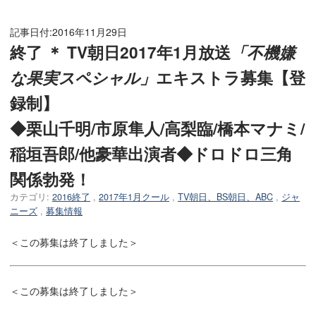
記事日付:
2016年11月29日
終了 ＊ TV朝日2017年1月放送
「不機嫌
な果実スペシャル」
エキストラ募集【登
録制】
◆栗山千明/市原隼人/高梨臨/橋本マナミ/
稲垣吾郎/他豪華出演者◆ドロドロ三角
関係勃発！
カテゴリ:
2016終了
,
2017年1月クール
,
TV朝日、BS朝日、ABC
,
ジャ
ニーズ
,
募集情報
＜この募集は終了しました＞
＜この募集は終了しました＞