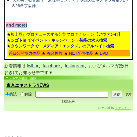
8/26＠京阪神
and more!
★
坂上忍がプロデュースする芸能プロダクション
【アヴァンセ】
★
シゴトin でイベント・キャンペーン・芸能の求人検索
★
タウンワーク
で「メディア・エンタメ」のアルバイト検索
近日公開協力作品
★
舞台挨拶
★
NET配信作品
★
DVD
新着情報は
twitter
、
facebook
、
Instagram
、およびメルマガ(数日
おき)でお知らせ中です▼
メルマガ購読・解除
東京エキストラNEWS
購読
解除
読者
購読規約
powered by
まぐまぐ！