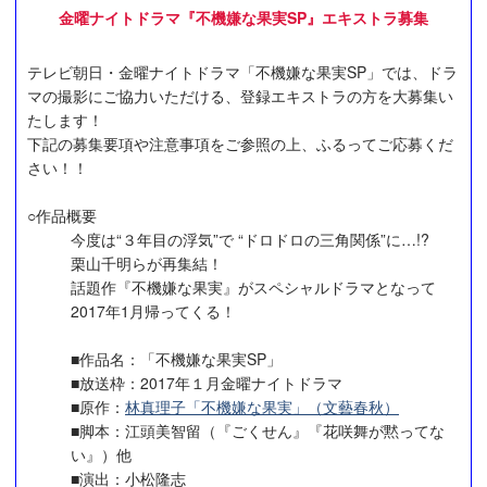
金曜ナイトドラマ『不機嫌な果実SP』エキストラ募集
テレビ朝日・金曜ナイトドラマ「不機嫌な果実SP」では、ドラ
マの撮影にご協力いただける、登録エキストラの方を大募集い
たします！
下記の募集要項や注意事項をご参照の上、ふるってご応募くだ
さい！！
○作品概要
今度は“３年目の浮気”で “ドロドロの三角関係”に…!?
栗山千明らが再集結！
話題作『不機嫌な果実』がスペシャルドラマとなって
2017年1月帰ってくる！
■作品名：「不機嫌な果実SP」
■放送枠：2017年１月金曜ナイトドラマ
■原作：
林真理子「不機嫌な果実」（文藝春秋）
■脚本：江頭美智留（『ごくせん』『花咲舞が黙ってな
い』）他
■演出：小松隆志