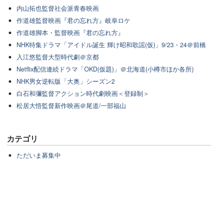
内山拓也監督社会派青春映画
作道雄監督映画『君の忘れ方』岐阜ロケ
作道雄脚本・監督映画『君の忘れ方』
NHK特集ドラマ「アイドル誕生 輝け昭和歌謡(仮)」9/23・24＠前橋
入江悠監督大型時代劇＠京都
Netflix配信連続ドラマ「OKD(仮題)」＠北海道(小樽市ほか各所)
NHK男女逆転版「大奥」シーズン2
白石和彌監督アクション時代劇映画＜登録制＞
松居大悟監督新作映画＠尾道/一部福山
カテゴリ
ただいま募集中