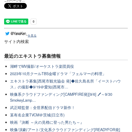
このページを…
を見る
サイト内検索
最近のエキストラ募集情報
湖畔でMV撮影/オーケストラ楽団員役
2023年10月クールTBS金曜ドラマ「フェルマーの料理」
エキストラ募集[西尾市観光協会 発]◆佐久島名所「イーストハウ
ス」の撮影◆9/19＠愛知(西尾市…
映像系クラウドファンディング[CAMPFIRE発][9/6] 🖊～9/30
SmokeyLamp…
武正晴監督：全世界配信ドラマ新作！
某有名企業TVCM＠茨城(日立市)
映画『決断 ～火の見櫓に登った男たち～』
映像/演劇/アート/文化系クラウドファンディング[READYFOR発]