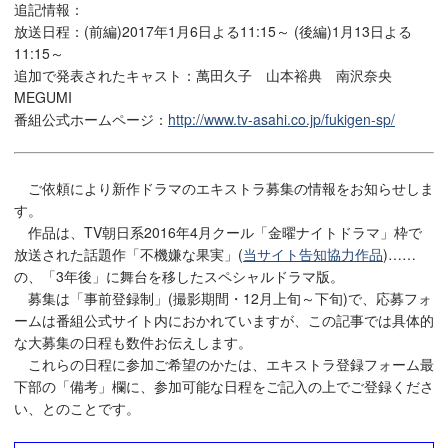
追記情報：
放送日程：(前編)2017年1月6日よる11:15～ (後編)1月13日よる
11:15～
追加で発表されたキャスト：萬田久子 山本裕典 南沢奈央
MEGUMI
番組公式ホームページ：
http://www.tv-asahi.co.jp/fukigen-sp/
ご依頼により新作ドラマのエキストラ募集の情報をお知らせしま
す。
作品は、TV朝日系2016年4月クール「金曜ナイトドラマ」枠で
放送された話題作「不機嫌な果実」(
当サイト告知協力作品
)……
の、「3年後」に舞台を移したスペシャルドラマ版。
募集は「事前登録制」(撮影期間・12月上旬～下旬)で、応募フォ
ームは番組公式サイト内におかれていますが、この記事では具体的
な大募集の日程も数件お伝えします。
これらの日程に参加ご希望のかたは、エキストラ登録フォーム最
下部の「備考」欄に、参加可能な日程をご記入の上でご登録くださ
い、とのことです。