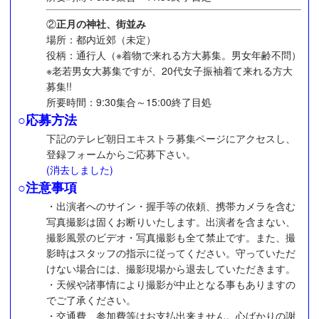
②
正月の神社、街並み
場所：都内近郊（未定）
役柄：通行人（※着物で来れる方大募集。男女年齢不問）
※老若男女大募集ですが、20代女子振袖着て来れる方大
募集!!
所要時間：9:30集合～15:00終了目処
○応募方法
下記のテレビ朝日エキストラ募集ページにアクセスし、
登録フォームからご応募下さい。
(消去しました)
○注意事項
・出演者へのサイン・握手等の依頼、携帯カメラを含む
写真撮影は固くお断りいたします。出演者を含まない、
撮影風景のビデオ・写真撮影も全て禁止です。また、撮
影時はスタッフの指示に従ってください。守っていただ
けない場合には、撮影現場から退去していただきます。
・天候や諸事情により撮影が中止となる事もありますの
でご了承ください。
・交通費、参加費等はお支払出来ません。心ばかりの謝