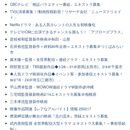
CBCテレビ「検証バラエティー番組」エキストラ募集
TV出演者募集！/動画投稿歓迎！リサーチ会社「ニューズクリエイ
ト」
Netflixドラマ：ある人気タレントの人生を初映像化
テレビやCMに出演できるチャンスを掴もう！「アプローズプラス」
是枝裕和監督新作映画＠秋田・山形
石井裕也監督新作＝終戦80年企画＝エキストラ募集＠つくばみらい
市
廣木隆一監督＜全世界配信＞連続ドラマ・エキストラ募集
阿部寛主演・TBS最新作品◆1/28～31＠群馬(太田市)、2/4＠千葉市
🔔人気ドラマ映画化作品◆イベント客・参加者役エキストラ募集！
📅2/16・24＠埼玉(三郷市)、…
平山秀幸監督・WOWOW連続ドラマW新作@沖縄
三宅唱監督最新映画2/14エキストラ大募集＠相模原
三木孝浩監督新作映画
映像作品関連【レアなアルバイト】情報-250217
襟裳岬近隣が舞台の映画『北の流氷』登録エキストラ募集
武内英樹監督 全世界配信大型ドラマ エキストラ大募集！＜事前登録
制＞