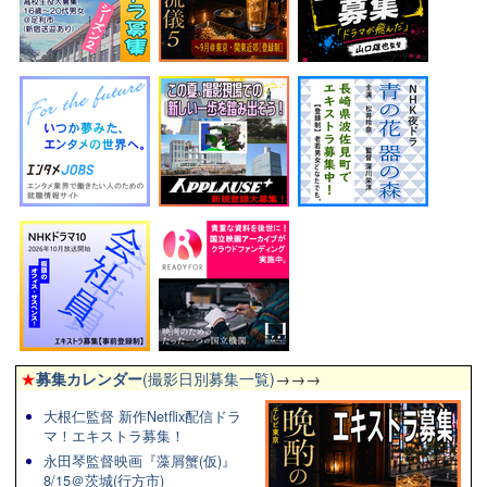
★
募集カレンダー
(撮影日別募集一覧)
→→→
大根仁監督 新作Netflix配信ドラ
マ！エキストラ募集！
永田琴監督映画『藻屑蟹(仮)』
8/15＠茨城(行方市)