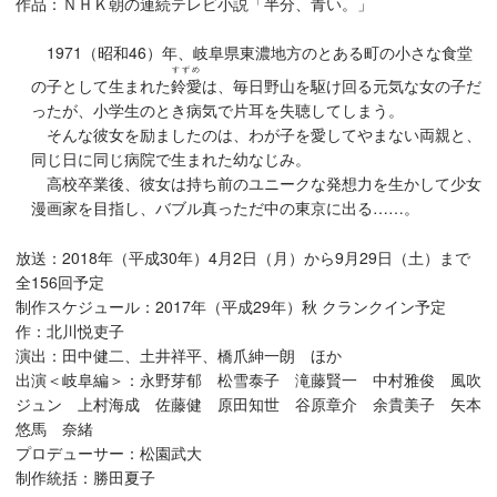
作品：ＮＨＫ朝の連続テレビ小説「半分、青い。」
1971（昭和46）年、岐阜県東濃地方のとある町の小さな食堂
すずめ
の子として生まれた
鈴愛
は、毎日野山を駆け回る元気な女の子だ
ったが、小学生のとき病気で片耳を失聴してしまう。
そんな彼女を励ましたのは、わが子を愛してやまない両親と、
同じ日に同じ病院で生まれた幼なじみ。
高校卒業後、彼女は持ち前のユニークな発想力を生かして少女
漫画家を目指し、バブル真っただ中の東京に出る……。
放送：2018年（平成30年）4月2日（月）から9月29日（土）まで
全156回予定
制作スケジュール：2017年（平成29年）秋 クランクイン予定
作：北川悦吏子
演出：田中健二、土井祥平、橋爪紳一朗 ほか
出演＜岐阜編＞：永野芽郁 松雪泰子 滝藤賢一 中村雅俊 風吹
ジュン 上村海成 佐藤健 原田知世 谷原章介 余貴美子 矢本
悠馬 奈緒
プロデューサー：松園武大
制作統括：勝田夏子