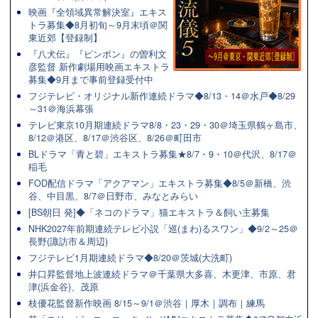
映画『全領域異常解決室』エキス
トラ募集◆8月初旬～9月末頃＠関
東近郊【登録制】
『八犬伝』『ピンポン』の曽利文
彦監督 新作劇場用映画エキストラ
募集◆9月まで事前登録受付中
フジテレビ・オリジナル新作連続ドラマ◆8/13・14＠水戸◆8/29
～31＠海浜幕張
テレビ東京10月期連続ドラマ8/8・23・29・30＠埼玉県鶴ヶ島市、
8/12＠港区、8/17＠渋谷区、8/26＠町田市
BLドラマ「青と碧」エキストラ募集★8/7・9・10＠代沢、8/17＠
稲毛
FOD配信ドラマ「アクアマン」エキストラ募集◆8/5＠新橋、渋
谷、中目黒、8/7＠日野市、みなとみらい
[BS朝日 発]◆「ネコのドラマ」猫エキストラ＆飼い主募集
NHK2027年前期連続テレビ小説「巡(まわ)るスワン」◆9/2～25＠
長野(諏訪市＆周辺)
フジテレビ1月期連続ドラマ◆8/20＠茨城(大洗町)
井口昇監督地上波連続ドラマ＠千葉県大多喜、木更津、市原、君
津(浜金谷)、茂原
枝優花監督新作映画 8/15～9/1＠渋谷｜厚木｜調布｜練馬