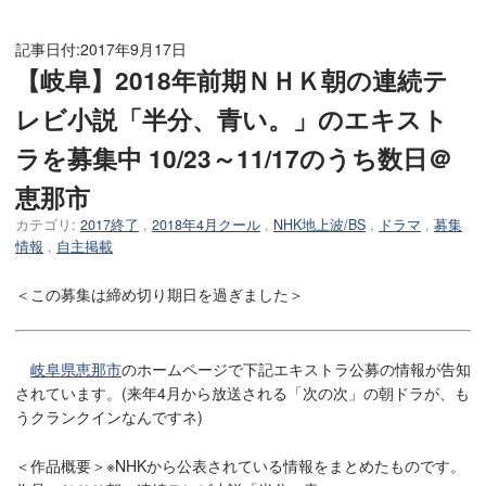
記事日付:
2017年9月17日
【岐阜】2018年前期ＮＨＫ朝の連続テ
レビ小説「半分、青い。」のエキスト
ラを募集中 10/23～11/17のうち数日＠
恵那市
カテゴリ:
2017終了
,
2018年4月クール
,
NHK地上波/BS
,
ドラマ
,
募集
情報
,
自主掲載
＜この募集は締め切り期日を過ぎました＞
岐阜県恵那市
のホームページで下記エキストラ公募の情報が告知
されています。(来年4月から放送される「次の次」の朝ドラが、も
うクランクインなんですネ)
＜作品概要＞※NHKから公表されている情報をまとめたものです。