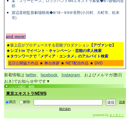
某「スリーピース」ロックバンドMVエキストラ募集◆8/7@都内近
郊
渡辺直樹監督劇場映画◆8/18～9/9＠長野(小川村、大町市、松本
市)
and more!
★
坂上忍がプロデュースする芸能プロダクション
【アヴァンセ】
★
シゴトin でイベント・キャンペーン・芸能の求人検索
★
タウンワーク
で「メディア・エンタメ」のアルバイト検索
近日公開協力作品
★
舞台挨拶
★
NET配信作品
★
DVD
新着情報は
twitter
、
facebook
、
Instagram
、およびメルマガ(数日
おき)でお知らせ中です▼
メルマガ購読・解除
東京エキストラNEWS
購読
解除
読者
購読規約
powered by
まぐまぐ！