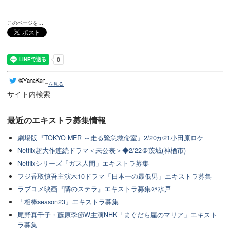
このページを…
を見る
サイト内検索
最近のエキストラ募集情報
劇場版『TOKYO MER ～走る緊急救命室』2/20か21小田原ロケ
Netflix超大作連続ドラマ＜未公表＞◆2/22＠茨城(神栖市)
Netflixシリーズ「ガス人間」エキストラ募集
フジ香取慎吾主演木10ドラマ「日本一の最低男」エキストラ募集
ラブコメ映画『隣のステラ』エキストラ募集＠水戸
「相棒season23」エキストラ募集
尾野真千子・藤原季節W主演NHK「まぐだら屋のマリア」エキスト
ラ募集