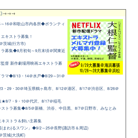
)
→→→
4～16＠和歌山市内各所◆ボランティ
マ！エキストラ募集！
＠茨城(行方市)
ラ募集◆8月初旬～9月末頃＠関東近
監督 新作劇場用映画エキストラ募
◆8/13・14＠水戸◆8/29～31＠
3・29・30＠埼玉県鶴ヶ島市、8/12＠港区、8/17＠渋谷区、8/26＠
8/7・9・10＠代沢、8/17＠稲毛
ストラ募集◆8/5＠新橋、渋谷、中目黒、8/7＠日野市、みなとみ
猫エキストラ＆飼い主募集
(まわ)るスワン」◆9/2～25＠長野(諏訪市＆周辺)
＠茨城(大洗町)