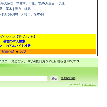
県大多喜、木更津、市原、君津(浜金谷)、茂原
＠渋谷｜厚木｜調布｜練馬
9＠長野(小川村、大町市、松本市)
ダクション
【アヴァンセ】
ン・芸能の求人検索
メ」のアルバイト検索
ET配信作品
★
DVD
agram
、およびメルマガ(数日おき)でお知らせ中です▼
読者購読規約
powered by
まぐまぐ！