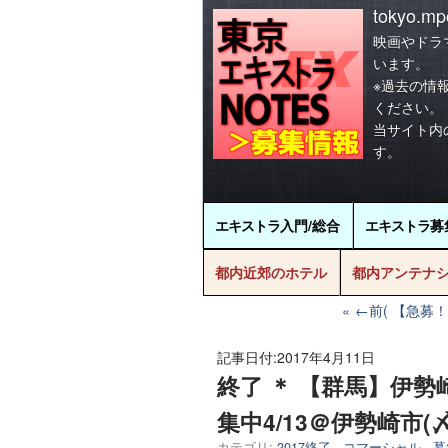
tokyo.mpo
映画やドラ
います。
※過去の情
ください。
当サイト内
す。
エキストラ
入門/総合
エキストラ
募
都内近郊のホテル
都内アンテナ
←前( 【急募！
記事日付:
2017年4月11日
終了 ＊ 【群馬】伊
集中4/13＠伊勢崎市(〆4/
カテゴリ:
2017終了
,
コマーシャル
,
募