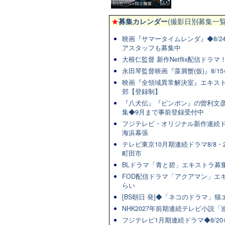
★
募集カレンダー
(撮影日別募集一覧
映画『サマータイムレンダ』◆8/2
アスタッフも募集中
大根仁監督 新作Netflix配信ドラ
永田琴監督映画『藻屑蟹(仮)』8/15
映画『全領域異常解決室』エキスト
郊【登録制】
『八犬伝』『ピンポン』の曽利文彦
集◆9月まで事前登録受付中
フジテレビ・オリジナル新作連続ドラマ
海浜幕張
テレビ東京10月期連続ドラマ8/8・2
町田市
BLドラマ「青と碧」エキストラ募集★
FOD配信ドラマ「アクアマン」エキ
らい
[BS朝日 発]◆「ネコのドラマ」
NHK2027年前期連続テレビ小説「巡
フジテレビ1月期連続ドラマ◆8/20