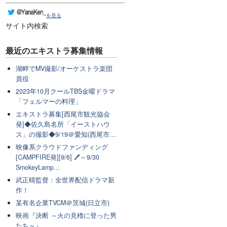
を見る
サイト内検索
最近のエキストラ募集情報
湖畔でMV撮影/オーケストラ楽団
員役
2023年10月クールTBS金曜ドラマ
「フェルマーの料理」
エキストラ募集[西尾市観光協会
発]◆佐久島名所「イーストハウ
ス」の撮影◆9/19＠愛知(西尾市…
映像系クラウドファンディング
[CAMPFIRE発][9/6] 🖊～9/30
SmokeyLamp…
武正晴監督：全世界配信ドラマ新
作！
某有名企業TVCM＠茨城(日立市)
映画『決断 ～火の見櫓に登った男
たち～』