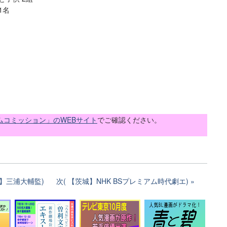
1名
ムコミッション」のWEBサイト
でご確認ください。
坂】三浦大輔監)
次( 【茨城】NHK BSプレミアム時代劇エ)