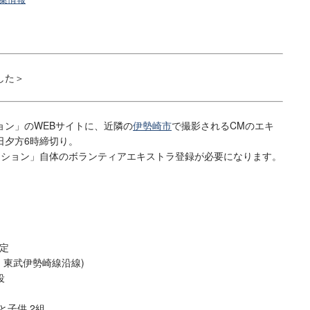
した＞
ン」のWEBサイトに、近隣の
伊勢崎市
で撮影されるCMのエキ
日夕方6時締切り。
ション」自体のボランティアエキストラ登録が必要になります。
予定
線・東武伊勢崎線沿線)
役
と子供 2組