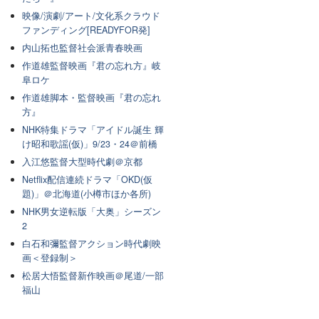
映像/演劇/アート/文化系クラウド
ファンディング[READYFOR発]
内山拓也監督社会派青春映画
作道雄監督映画『君の忘れ方』岐
阜ロケ
作道雄脚本・監督映画『君の忘れ
方』
NHK特集ドラマ「アイドル誕生 輝
け昭和歌謡(仮)」9/23・24＠前橋
入江悠監督大型時代劇＠京都
Netflix配信連続ドラマ「OKD(仮
題)」＠北海道(小樽市ほか各所)
NHK男女逆転版「大奥」シーズン
2
白石和彌監督アクション時代劇映
画＜登録制＞
松居大悟監督新作映画＠尾道/一部
福山