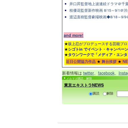
井口昇監督地上波連続ドラマ＠千葉
枝優花監督新作映画 8/15～9/1
渡辺直樹監督劇場映画◆8/18～9/
and more!
★
坂上忍がプロデュースする芸能プロ
★
シゴトin でイベント・キャンペー
★
タウンワーク
で「メディア・エンタ
近日公開協力作品
★
舞台挨拶
★
N
新着情報は
twitter
、
facebook
、
Inst
メルマガ購読・解除
東京エキストラNEWS
購読
解除