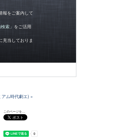
情報をご案内して
内検索」
をご活用
に充当しておりま
レミアム時代劇エ)
このページを…