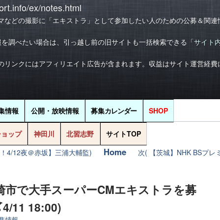
rt.info/ex/notes.html
マなどの撮影に「エキストラ」として参加したい人のための公募＆関連
報を調べたい場合は、引っ越し前の旧サイトも一括検索できる
「サイト
のリンクにはアフィリエイト広告が含まれます。収益はサイト運営経費
集情報
公開・放映情報
募集
カレンダー
SHOP
ショップ
神田川
北習志野
サイトTOP
Home
！4/12夜＠赤坂】三浦大輔監)
次( 【茨城】NHK BSプ
勢崎市で大手スーパーCMエキストラを募
11 18:00)
集情報