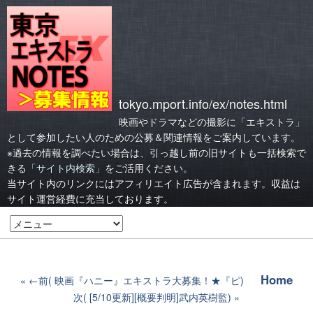
tokyo.mport.info/ex/notes.html
映画やドラマなどの撮影に「エキストラ」
として参加したい人のための公募＆関連情報をご案内しています。
※過去の情報を調べたい場合は、引っ越し前の旧サイトも一括検索で
きる
「サイト内検索」
をご活用ください。
当サイト内のリンクにはアフィリエイト広告が含まれます。収益は
サイト運営経費に充当しております。
Home
←前( 映画『ハニー』エキストラ大募集！★『ピ)
次( [5/10更新][概要判明]武内英樹監)