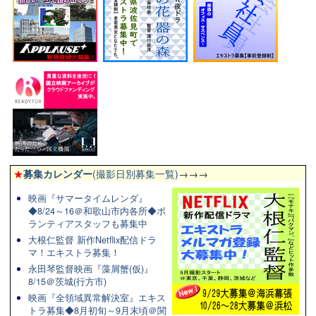
★
募集カレンダー
(撮影日別募集一覧)
→→→
映画『サマータイムレンダ』
◆8/24～16＠和歌山市内各所◆ボ
ランティアスタッフも募集中
大根仁監督 新作Netflix配信ドラ
マ！エキストラ募集！
永田琴監督映画『藻屑蟹(仮)』
8/15＠茨城(行方市)
映画『全領域異常解決室』エキス
トラ募集◆8月初旬～9月末頃＠関