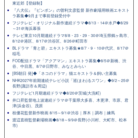
東近郊【登録制】
『八犬伝』『ピンポン』の曽利文彦監督 新作劇場用映画エキスト
ラ募集◆9月まで事前登録受付中
フジテレビ・オリジナル新作連続ドラマ◆8/13・14＠水戸◆8/29
～31＠海浜幕張
テレビ東京10月期連続ドラマ8/8・23・29・30＠埼玉県鶴ヶ島市、
8/12＠港区、8/17＠渋谷区、8/26＠町田市
BLドラマ「青と碧」エキストラ募集★8/7・9・10＠代沢、8/17＠
稲毛
FOD配信ドラマ「アクアマン」エキストラ募集◆8/5＠新橋、渋
谷、中目黒、8/7＠日野市、みなとみらい
[BS朝日 発]◆「ネコのドラマ」猫エキストラ＆飼い主募集
NHK2027年前期連続テレビ小説「巡(まわ)るスワン」◆9/2～25＠
長野(諏訪市＆周辺)
フジテレビ1月期連続ドラマ◆8/20＠茨城(大洗町)
井口昇監督地上波連続ドラマ＠千葉県大多喜、木更津、市原、君
津(浜金谷)、茂原
枝優花監督新作映画 8/15～9/1＠渋谷｜厚木｜調布｜練馬
渡辺直樹監督劇場映画◆8/18～9/9＠長野(小川村、大町市、松本
市)