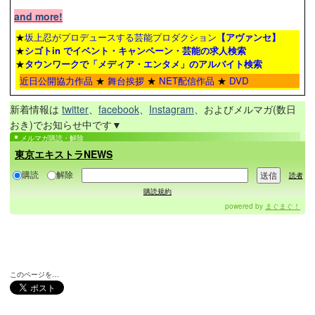
and more!
★
坂上忍がプロデュースする芸能プロダクション
【アヴァンセ】
★
シゴトin でイベント・キャンペーン・芸能の求人検索
★
タウンワーク
で「メディア・エンタメ」のアルバイト検索
近日公開協力作品
★
舞台挨拶
★
NET配信作品
★
DVD
新着情報は
twitter
、
facebook
、
Instagram
、およびメルマガ(数日
おき)でお知らせ中です▼
メルマガ購読・解除
東京エキストラNEWS
購読
解除
読者
購読規約
powered by
まぐまぐ！
このページを…