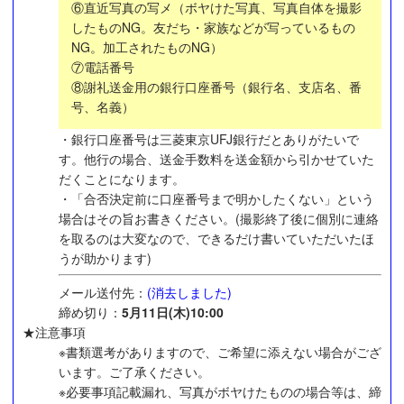
⑥直近写真の写メ（ボヤけた写真、写真自体を撮影
したものNG。友だち・家族などが写っているもの
NG。加工されたものNG）
⑦電話番号
⑧謝礼送金用の銀行口座番号（銀行名、支店名、番
号、名義）
・銀行口座番号は三菱東京UFJ銀行だとありがたいで
す。他行の場合、送金手数料を送金額から引かせていた
だくことになります。
・「合否決定前に口座番号まで明かしたくない」という
場合はその旨お書きください。(撮影終了後に個別に連絡
を取るのは大変なので、できるだけ書いていただいたほ
うが助かります)
メール送付先：
(消去しました)
締め切り：
5月11日(木)10:00
★注意事項
※書類選考がありますので、ご希望に添えない場合がござ
います。ご了承ください。
※必要事項記載漏れ、写真がボヤけたものの場合等は、締