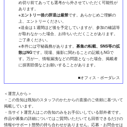
め切り前てあっても選考から外させていただく可能性が
あります。
※
エントリー後の辞退は厳禁
です。あらかじめご理解の
上、エントリーください。
※送金は１週間ほど後を予定していますが、参加の確認等
が取れなかった場合、お待ちいただくことがあります。
ご了承ください。
※本件には守秘義務があります。
募集の転載、SNS等の拡
散はNG
です。現場、撮影に関わることの記載もNGで
す。万が一、情報漏洩などの問題となった場合、掲載者
に損害賠償などお願いすることがあります。
■オフィス・ボーダレス
＜運営人から＞
・この告知は既知のスタッフのかたからの直接のご依頼に基づいて
掲載しています。
・当サイト運営人はこの告知のみをお手伝いしている部外者です。
作品や募集の詳細についてはご質問いただいても回答できるだけの
情報やサポート態勢の持ち合わせがありません。応募・お問合せは