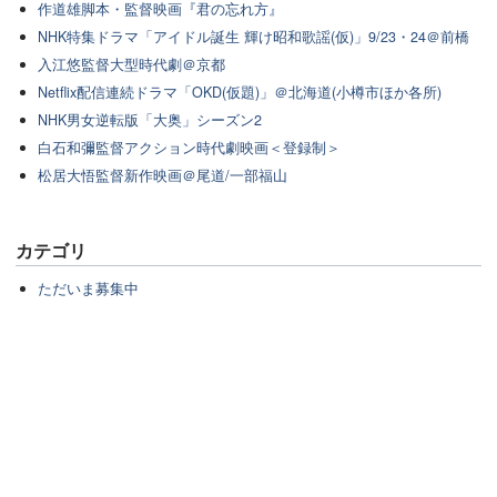
作道雄脚本・監督映画『君の忘れ方』
NHK特集ドラマ「アイドル誕生 輝け昭和歌謡(仮)」9/23・24＠前橋
入江悠監督大型時代劇＠京都
Netflix配信連続ドラマ「OKD(仮題)」＠北海道(小樽市ほか各所)
NHK男女逆転版「大奥」シーズン2
白石和彌監督アクション時代劇映画＜登録制＞
松居大悟監督新作映画＠尾道/一部福山
カテゴリ
ただいま募集中