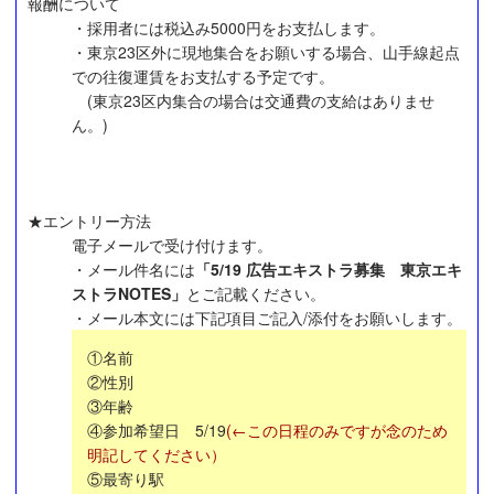
報酬について
・採用者には税込み5000円をお支払します。
・東京23区外に現地集合をお願いする場合、山手線起点
での往復運賃をお支払する予定です。
(東京23区内集合の場合は交通費の支給はありませ
ん。)
★エントリー方法
電子メールで受け付けます。
・メール件名には
「5/19 広告エキストラ募集 東京エキ
ストラNOTES」
とご記載ください。
・メール本文には下記項目ご記入/添付をお願いします。
①名前
②性別
③年齢
④参加希望日 5/19
(←この日程のみですが念のため
明記してください）
⑤最寄り駅