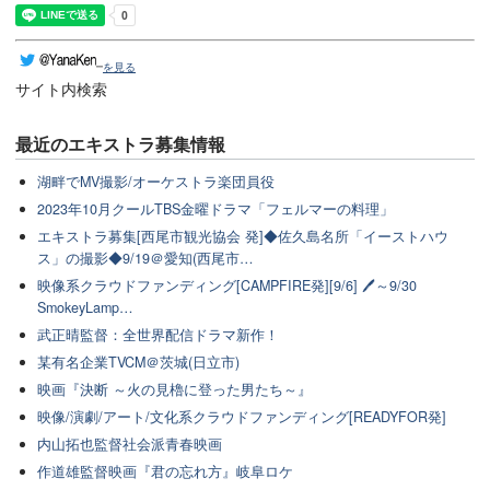
を見る
サイト内検索
最近のエキストラ募集情報
湖畔でMV撮影/オーケストラ楽団員役
2023年10月クールTBS金曜ドラマ「フェルマーの料理」
エキストラ募集[西尾市観光協会 発]◆佐久島名所「イーストハウ
ス」の撮影◆9/19＠愛知(西尾市…
映像系クラウドファンディング[CAMPFIRE発][9/6] 🖊～9/30
SmokeyLamp…
武正晴監督：全世界配信ドラマ新作！
某有名企業TVCM＠茨城(日立市)
映画『決断 ～火の見櫓に登った男たち～』
映像/演劇/アート/文化系クラウドファンディング[READYFOR発]
内山拓也監督社会派青春映画
作道雄監督映画『君の忘れ方』岐阜ロケ