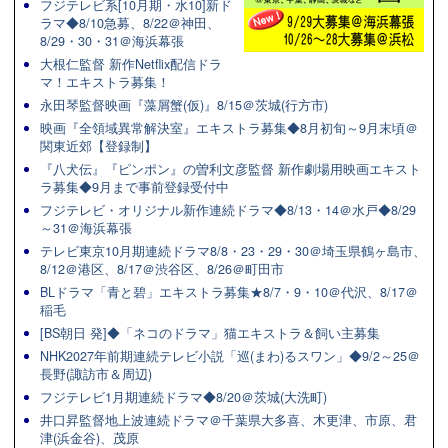
フジテレビ系[10月期・水10]新ド
ラマ◆8/10急募、8/22＠神田、
8/29・30・31＠海浜幕張
大根仁監督 新作Netflix配信ドラ
マ！エキストラ募集！
永田琴監督映画『藻屑蟹(仮)』8/15＠茨城(行方市)
映画『全領域異常解決室』エキストラ募集◆8月初旬～9月末頃＠
関東近郊【登録制】
『八犬伝』『ピンポン』の曽利文彦監督 新作劇場用映画エキスト
ラ募集◆9月まで事前登録受付中
フジテレビ・オリジナル新作連続ドラマ◆8/13・14＠水戸◆8/29
～31＠海浜幕張
テレビ東京10月期連続ドラマ8/8・23・29・30＠埼玉県鶴ヶ島市、
8/12＠港区、8/17＠渋谷区、8/26＠町田市
BLドラマ「青と碧」エキストラ募集★8/7・9・10＠代沢、8/17＠
稲毛
[BS朝日 発]◆「ネコのドラマ」猫エキストラ＆飼い主募集
NHK2027年前期連続テレビ小説「巡(まわ)るスワン」◆9/2～25＠
長野(諏訪市＆周辺)
フジテレビ1月期連続ドラマ◆8/20＠茨城(大洗町)
井口昇監督地上波連続ドラマ＠千葉県大多喜、木更津、市原、君
津(浜金谷)、茂原