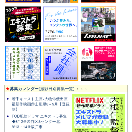
★
募集カレンダー
(撮影日別募集一覧)
→→→
若手キャスト主演×大物俳優出演
最新作映画@山形県8～9月【登録
制】
FOD配信ドラマ エキストラ募集
◆8/12＠渋谷区&センター北、
8/13・14＠坂戸市