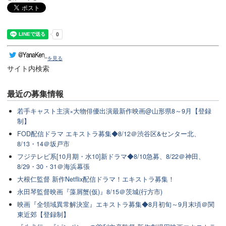
を見る
サイト内検索
最近の
募集情報
若手キャスト主演×大物俳優出演最新作映画@山形県8～9月【登録
制】
FOD配信ドラマ エキストラ募集◆8/12＠渋谷区&センター北、
8/13・14＠坂戸市
フジテレビ系[10月期・水10]新ドラマ◆8/10急募、8/22＠神田、
8/29・30・31＠海浜幕張
大根仁監督 新作Netflix配信ドラマ！エキストラ募集！
永田琴監督映画『藻屑蟹(仮)』8/15＠茨城(行方市)
映画『全領域異常解決室』エキストラ募集◆8月初旬～9月末頃＠関
東近郊【登録制】