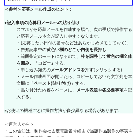
＜参考＞応募メール作成のヒント：
●記入事項の応募用メールへの貼り付け
スマホから応募メールを作成する場合、次の手順で操作する
と応募メール本文が記入しやすくなります。
・(応募したい日付の番号などはあらかじめメモしておく)。
・告知記事中の
黄色い欄のどこか内側を長押し
・範囲指定のモードになるので、
枠を調整して黄色の欄全体
を囲み、「コピー」
する。
・申し込み宛先の
メールアドレスを押す
(クリックする)
・メール作成画面が開いたら、コピーしておいた文字列を本
文欄に
「ペースト(貼り付け)」
する。
・貼り付けた内容をベースに、
メール表題
や
各必要事項
を記
入する。
※お使いの機種ごとに操作方法が多少異なる場合があります。
＜運営人から＞
・この告知は、制作会社固定電話番号経由で当該作品製作の事実を