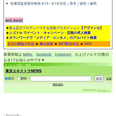
枝優花監督新作映画 8/15～9/1＠渋谷｜厚木｜調布｜練馬
and more!
★
坂上忍がプロデュースする芸能プロダクション
【アヴァンセ】
★
シゴトin でイベント・キャンペーン・芸能の求人検索
★
タウンワーク
で「メディア・エンタメ」のアルバイト検索
近日公開協力作品
★
舞台挨拶
★
NET配信作品
★
DVD
新着情報は
twitter
、
facebook
、
Instagram
、およびメルマガ(数日
おき)でお知らせ中です▼
メルマガ購読・解除
東京エキストラNEWS
購読
解除
読者
購読規約
powered by
まぐまぐ！
このページを…