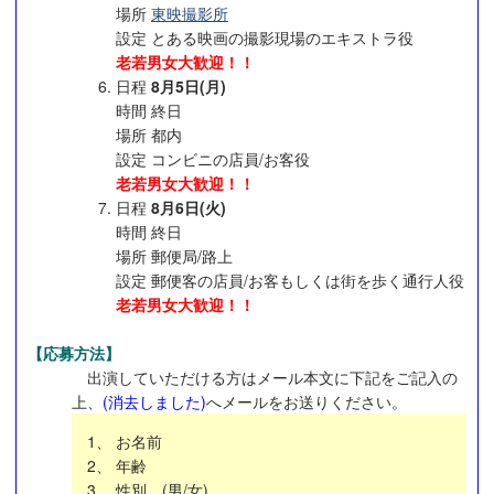
場所
東映撮影所
設定 とある映画の撮影現場のエキストラ役
老若男女大歓迎！！
日程
8月5日(月)
時間 終日
場所 都内
設定 コンビニの店員/お客役
老若男女大歓迎！！
日程
8月6日(火)
時間 終日
場所 郵便局/路上
設定 郵便客の店員/お客もしくは街を歩く通行人役
老若男女大歓迎！！
【応募方法】
出演していただける方はメール本文に下記をご記入の
上、
(消去しました)
へメールをお送りください。
1、 お名前
2、 年齢
3、 性別 (男/女)