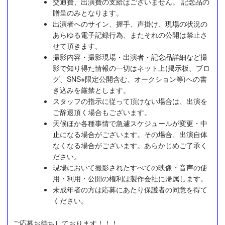
交通費、出演費の支給はございません。 記念品の
贈呈のみとなります。
出演者へのサイン、握手、声掛け、現場の状況の
あらゆる電子記録行為、またそれの公開は禁止さ
せて頂きます。
撮影内容・撮影現場・出演者・記念品詳細など撮
影で知り得た情報の一切はネット上(掲示板、ブロ
グ、SNS※限定公開含む、オークション等)への書
き込みを厳禁とします。
スタッフの指示に従って頂けない場合は、出演を
ご辞退頂く場合もございます。
天候ほか各種事情で急遽スケジュールが変更・中
止になる場合がございます。その場合、出演自体
なくなる場合がございます。あらかじめご了承く
ださい。
現場において撮影されたすべての映像・音声の使
用・利用・公開の権利は製作会社に帰属します。
未成年者の方は応募にあたり保護者の同意を得て
ください。
ご応募お待ちしております！！！