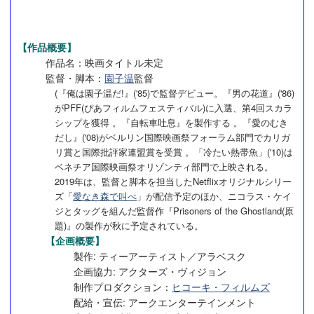
【作品概要】
作品名：映画タイトル未定
監督・脚本：
園子温
監督
(『俺は園子温だ!』('85)で監督デビュー。『男の花道』('86)
がPFF(ぴあフィルムフェスティバル)に入選、第4回スカラ
シップを獲得 。『自転車吐息』を製作する 。『愛のむき
だし』('08)がベルリン国際映画祭フォーラム部門でカリガ
リ賞と国際批評家連盟賞を受賞 。「冷たい熱帯魚」('10)は
ベネチア国際映画祭オリゾンティ部門で上映される。
2019年は、監督と脚本を担当したNetflixオリジナルシリー
ズ「
愛なき森で叫べ
」が配信予定のほか、ニコラス・ケイ
ジとタッグを組んだ監督作『Prisoners of the Ghostland(原
題)』の製作が秋に予定されている。
【企画概要】
製作: ティーアーティスト／アラベスク
企画協力: アクターズ・ヴィジョン
制作プロダクション：
ヒコーキ・フィルムズ
配給・宣伝: アークエンターテインメント