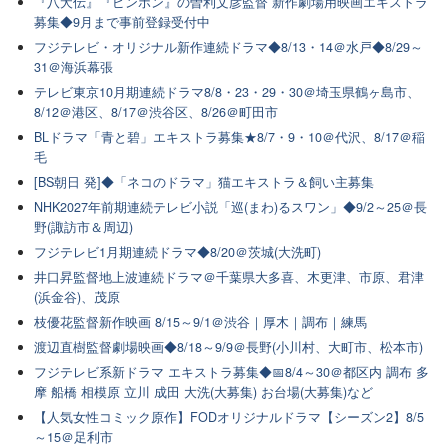
『八犬伝』『ピンポン』の曽利文彦監督 新作劇場用映画エキストラ
募集◆9月まで事前登録受付中
フジテレビ・オリジナル新作連続ドラマ◆8/13・14＠水戸◆8/29～
31＠海浜幕張
テレビ東京10月期連続ドラマ8/8・23・29・30＠埼玉県鶴ヶ島市、
8/12＠港区、8/17＠渋谷区、8/26＠町田市
BLドラマ「青と碧」エキストラ募集★8/7・9・10＠代沢、8/17＠稲
毛
[BS朝日 発]◆「ネコのドラマ」猫エキストラ＆飼い主募集
NHK2027年前期連続テレビ小説「巡(まわ)るスワン」◆9/2～25＠長
野(諏訪市＆周辺)
フジテレビ1月期連続ドラマ◆8/20＠茨城(大洗町)
井口昇監督地上波連続ドラマ＠千葉県大多喜、木更津、市原、君津
(浜金谷)、茂原
枝優花監督新作映画 8/15～9/1＠渋谷｜厚木｜調布｜練馬
渡辺直樹監督劇場映画◆8/18～9/9＠長野(小川村、大町市、松本市)
フジテレビ系新ドラマ エキストラ募集◆📅8/4～30＠都区内 調布 多
摩 船橋 相模原 立川 成田 大洗(大募集) お台場(大募集)など
【人気女性コミック原作】FODオリジナルドラマ【シーズン2】8/5
～15＠足利市