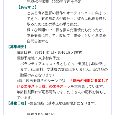
完成/公開時期: 2020年度内を予定
【あらすじ】
とある有名監督の新作のオーディションに集まっ
てきた、有名無名の俳優たち。彼らは配役を勝ち
取るためにあの手この手で臨む。
様々な展開の中、役を掴んだ俳優たちだったが、
本番撮影に向けて、改めて「俳優」という意味を
自問自答する.
【募集概要】
撮影日程：7月31(水)日～8月6日(火)前後
撮影予定地：東京都内予定
ボランティアエキストラとしてのご出演をお願い致し
ます。(出演料、交通費の支給はありません。記念品の
贈呈のみとなります)
※特に映画撮影所のシーンでは、
「映画の撮影に参加して
いるエキストラ役」のエキストラ
を大募集しています。
年齢性別問わず応募可能です。たくさんの応募お待ちし
ています。
【募集日程】
※集合場所は基本現地撮影場所になります。
日程
7月31日(水)