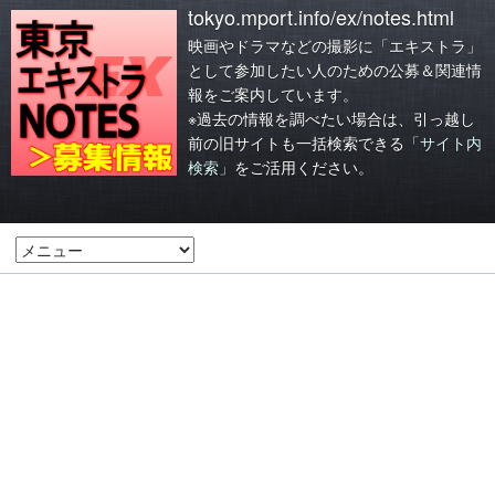
tokyo.mport.info/ex/notes.html
映画やドラマなどの撮影に「エキストラ」
として参加したい人のための公募＆関連情
報をご案内しています。
※過去の情報を調べたい場合は、引っ越し
前の旧サイトも一括検索できる
「サイト内
検索」
をご活用ください。