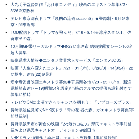
大九明子監督新作「お仕事コメディ」映画のエキストラ募集8/2～
8/26＠京阪神
テレビ東京深夜ドラマ「晩酌の流儀 season5」★登録制～9月＠東
京・関東近郊
FOD配信ドラマ「ドラマが飛んだ」7/16～8/14＠湾岸スタジオ、佐
倉市民の森,
10月期GP帯リーガルドラマ◆8/23＠水戸市 結婚披露宴シーン100名
超大募集
映像系求人情報◆エンタメ業界求人サービス「エンタメJOBS」
映画『人生を変えたコント』7/21・31 (8/1)、8/2(8/3)・14(8/24)・22
＠桐生、8/19(22)＠足利
堤幸彦監督映画エキストラ募集◆群馬県各地7/23～25・8/13、新潟
県柏崎市8/17～19(昭和54年設定)/当時のクルマの提供も謝礼付きで
募集＠柏崎
テレビやCMに出演できるチャンスを掴もう！「アプローズプラス」
長崎県波佐見町でNHK夜ドラ「青の花 器の森」がエキストラ募集[事
前登録制]
長野県飯田市が舞台の映画『夕焼けに結ぶ』県民エキストラ事前登
録および県民キャストオーディション＠飯田市
NHKドラマ10新作「会社員」エキストラ募集【事前登録制】