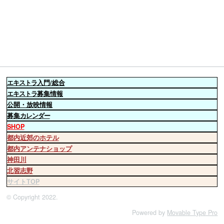
エキストラ
入門/総合
エキストラ
募集情報
公開・放映情報
募集
カレンダー
SHOP
都内近郊のホテル
都内アンテナショップ
神田川
北習志野
サイトTOP
© Copyright 2022.
Powered by
Movable Type Pro