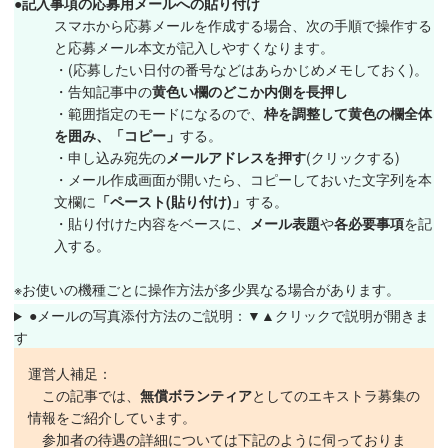
●記入事項の応募用メールへの貼り付け
スマホから応募メールを作成する場合、次の手順で操作する
と応募メール本文が記入しやすくなります。
・(応募したい日付の番号などはあらかじめメモしておく)。
・告知記事中の
黄色い欄のどこか内側を長押し
・範囲指定のモードになるので、
枠を調整して黄色の欄全体
を囲み、「コピー」
する。
・申し込み宛先の
メールアドレスを押す
(クリックする)
・メール作成画面が開いたら、コピーしておいた文字列を本
文欄に
「ペースト(貼り付け)」
する。
・貼り付けた内容をベースに、
メール表題
や
各必要事項
を記
入する。
※お使いの機種ごとに操作方法が多少異なる場合があります。
●メールの写真添付方法のご説明：▼▲クリックで説明が開きま
す
運営人補足：
この記事では、
無償ボランティア
としてのエキストラ募集の
情報をご紹介しています。
参加者の待遇の詳細については下記のように伺っておりま