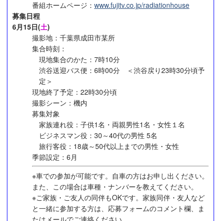
番組ホームページ：
www.fujitv.co.jp/radiationhouse
募集日程
6月15日(
土
)
撮影地：千葉県成田市某所
集合時刻：
現地集合のかた：7時10分
渋谷送迎バス便：6時00分 ＜渋谷戻り23時30分頃予
定＞
現地終了予定：22時30分頃
撮影シーン：機内
募集対象
家族連れ役：子供1名・両親男性1名・女性１名
ビジネスマン役：30～40代の男性 5名
旅行客役：18歳～50代以上までの男性・女性
季節設定：6月
※車での参加が可能です。自車の方はお申し出ください。
また、この場合は車種・ナンバーを教えてください。
※ご家族・ご友人の同伴もOKです。家族同伴・友人など
と一緒に参加する方は、応募フォームのコメント欄、ま
たはメールでご連絡ください。