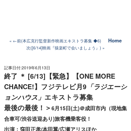
Home
←前(本広克行監督新作映画エキストラ募集 ◆6)
次([6/14]映画『猿楽町で会いましょう』)
記事日付:
2019年6月13日
終了 ＊ [6/13]【緊急】【ONE MORE
CHANCE!】フジテレビ月9
「ラジエーシ
ョンハウス」
エキストラ募集
最後の最後！＞
6月15日(土)＠成田市内（現地集
合車可/渋谷送迎あり)旅客機乗客役！
出演：窪田正孝/本田翼/広瀬アリスほか