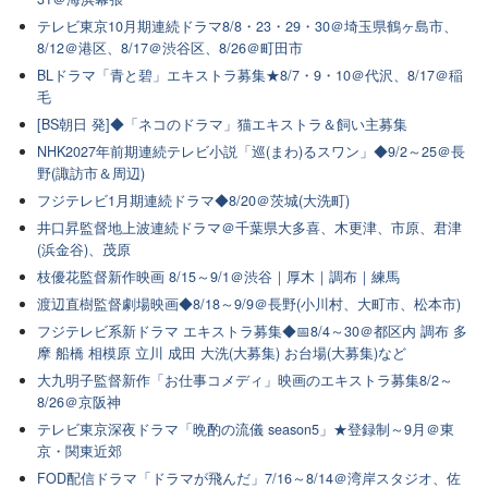
テレビ東京10月期連続ドラマ8/8・23・29・30＠埼玉県鶴ヶ島市、
8/12＠港区、8/17＠渋谷区、8/26＠町田市
BLドラマ「青と碧」エキストラ募集★8/7・9・10＠代沢、8/17＠稲
毛
[BS朝日 発]◆「ネコのドラマ」猫エキストラ＆飼い主募集
NHK2027年前期連続テレビ小説「巡(まわ)るスワン」◆9/2～25＠長
野(諏訪市＆周辺)
フジテレビ1月期連続ドラマ◆8/20＠茨城(大洗町)
井口昇監督地上波連続ドラマ＠千葉県大多喜、木更津、市原、君津
(浜金谷)、茂原
枝優花監督新作映画 8/15～9/1＠渋谷｜厚木｜調布｜練馬
渡辺直樹監督劇場映画◆8/18～9/9＠長野(小川村、大町市、松本市)
フジテレビ系新ドラマ エキストラ募集◆📅8/4～30＠都区内 調布 多
摩 船橋 相模原 立川 成田 大洗(大募集) お台場(大募集)など
大九明子監督新作「お仕事コメディ」映画のエキストラ募集8/2～
8/26＠京阪神
テレビ東京深夜ドラマ「晩酌の流儀 season5」★登録制～9月＠東
京・関東近郊
FOD配信ドラマ「ドラマが飛んだ」7/16～8/14＠湾岸スタジオ、佐