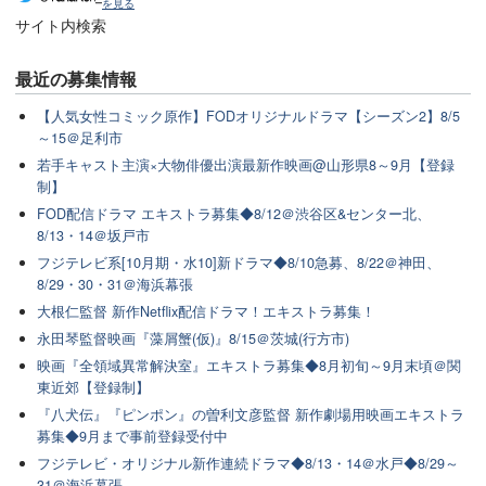
を見る
サイト内検索
最近の
募集情報
【人気女性コミック原作】FODオリジナルドラマ【シーズン2】8/5
～15＠足利市
若手キャスト主演×大物俳優出演最新作映画@山形県8～9月【登録
制】
FOD配信ドラマ エキストラ募集◆8/12＠渋谷区&センター北、
8/13・14＠坂戸市
フジテレビ系[10月期・水10]新ドラマ◆8/10急募、8/22＠神田、
8/29・30・31＠海浜幕張
大根仁監督 新作Netflix配信ドラマ！エキストラ募集！
永田琴監督映画『藻屑蟹(仮)』8/15＠茨城(行方市)
映画『全領域異常解決室』エキストラ募集◆8月初旬～9月末頃＠関
東近郊【登録制】
『八犬伝』『ピンポン』の曽利文彦監督 新作劇場用映画エキストラ
募集◆9月まで事前登録受付中
フジテレビ・オリジナル新作連続ドラマ◆8/13・14＠水戸◆8/29～
31＠海浜幕張