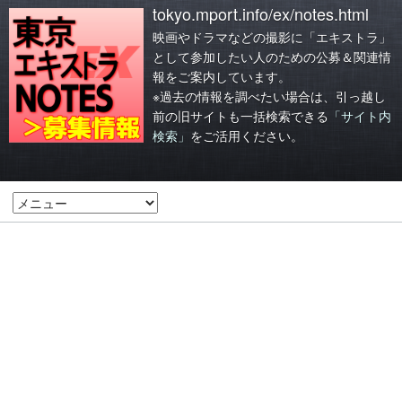
tokyo.mport.info/ex/notes.html
映画やドラマなどの撮影に「エキストラ」
として参加したい人のための公募＆関連情
報をご案内しています。
※過去の情報を調べたい場合は、引っ越し
前の旧サイトも一括検索できる
「サイト内
検索」
をご活用ください。