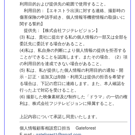
利用目的および提供先の範囲で使用すること。
利用目的：【エキストラ出演に対する連絡、撮影時の
傷害保険の申請手続き、個人情報等機密情報の取扱いに
関する誓約】
提供先：【株式会社フジテレビジョン】
(3) 私は、貴社に提出する私の個人情報の一部又は全部を
委託先に委託する場合があること。
(4)私は、私自身の判断により個人情報の提供を拒否する
ことができることを認識します。またその場合、（2）項
の利用目的を達成できない場合があること。
(5) 私は、私が提供した個人情報の利用目的の通知・開
示・訂正・追加又は削除・利用又は提供の拒否を希望す
る場合は、下記の窓口に連絡します。また、本人確認を
行った上で対応を受けること。
(6) 撮影した映像素材及び制作した「ドラマ」の一切の権
利は、株式会社フジテレビジョンに帰属すること。
上記内容について承諾し同意いたします。
個人情報顧客相談窓口担当 Gateforest
E-mail：
gateforest1@gmail.com