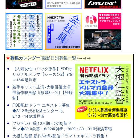
★
募集カレンダー
(撮影日別募集一覧)
→→→
【人気女性コミック原作】FODオ
リジナルドラマ【シーズン2】8/5
～15＠足利市
若手キャスト主演×大物俳優出演
最新作映画@山形県8～9月【登録
制】
FOD配信ドラマ エキストラ募集
◆8/12＠渋谷区&センター北、
8/13・14＠坂戸市
フジテレビ系[10月期・水10]新ド
ラマ◆8/10急募、8/22＠神田、8/29・30・31＠海浜幕張
大根仁監督 新作Netflix配信ドラマ！エキストラ募集！