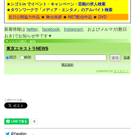
★
シゴトin でイベント・キャンペーン・芸能の求人検索
★
タウンワーク
で「メディア・エンタメ」のアルバイト検索
近日公開協力作品
★
舞台挨拶
★
NET配信作品
★
DVD
新着情報は
twitter
、
facebook
、
Instagram
、およびメルマガ(数日
おき)でお知らせ中です▼
メルマガ購読・解除
東京エキストラNEWS
購読
解除
読者
購読規約
powered by
まぐまぐ！
このページを…