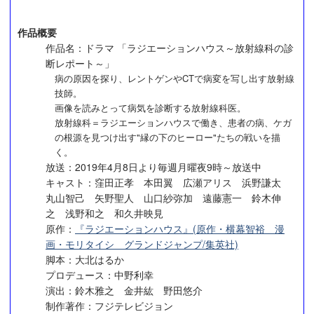
作品概要
作品名：ドラマ 「ラジエーションハウス～放射線科の診
断レポート～」
病の原因を探り、レントゲンやCTで病変を写し出す放射線
技師。
画像を読みとって病気を診断する放射線科医。
放射線科＝ラジエーションハウスで働き、患者の病、ケガ
の根源を見つけ出す"縁の下のヒーロー"たちの戦いを描
く。
放送：2019年4月8日より毎週月曜夜9時～放送中
キャスト：窪田正孝 本田翼 広瀬アリス 浜野謙太
丸山智己 矢野聖人 山口紗弥加 遠藤憲一 鈴木伸
之 浅野和之 和久井映見
原作：
『ラジエーションハウス』(原作・横幕智裕 漫
画・モリタイシ グランドジャンプ/集英社)
脚本：大北はるか
プロデュース：中野利幸
演出：鈴木雅之 金井紘 野田悠介
制作著作：フジテレビジョン