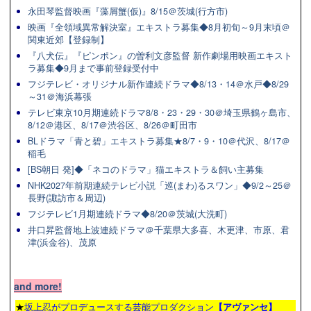
永田琴監督映画『藻屑蟹(仮)』8/15＠茨城(行方市)
映画『全領域異常解決室』エキストラ募集◆8月初旬～9月末頃＠
関東近郊【登録制】
『八犬伝』『ピンポン』の曽利文彦監督 新作劇場用映画エキスト
ラ募集◆9月まで事前登録受付中
フジテレビ・オリジナル新作連続ドラマ◆8/13・14＠水戸◆8/29
～31＠海浜幕張
テレビ東京10月期連続ドラマ8/8・23・29・30＠埼玉県鶴ヶ島市、
8/12＠港区、8/17＠渋谷区、8/26＠町田市
BLドラマ「青と碧」エキストラ募集★8/7・9・10＠代沢、8/17＠
稲毛
[BS朝日 発]◆「ネコのドラマ」猫エキストラ＆飼い主募集
NHK2027年前期連続テレビ小説「巡(まわ)るスワン」◆9/2～25＠
長野(諏訪市＆周辺)
フジテレビ1月期連続ドラマ◆8/20＠茨城(大洗町)
井口昇監督地上波連続ドラマ＠千葉県大多喜、木更津、市原、君
津(浜金谷)、茂原
and more!
★
坂上忍がプロデュースする芸能プロダクション
【アヴァンセ】