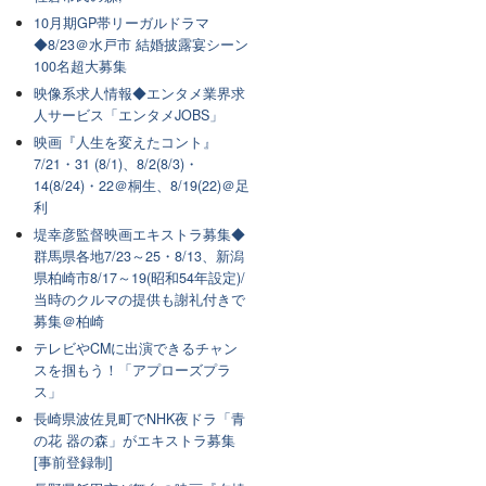
10月期GP帯リーガルドラマ
◆8/23＠水戸市 結婚披露宴シーン
100名超大募集
映像系求人情報◆エンタメ業界求
人サービス「エンタメJOBS」
映画『人生を変えたコント』
7/21・31 (8/1)、8/2(8/3)・
14(8/24)・22＠桐生、8/19(22)＠足
利
堤幸彦監督映画エキストラ募集◆
群馬県各地7/23～25・8/13、新潟
県柏崎市8/17～19(昭和54年設定)/
当時のクルマの提供も謝礼付きで
募集＠柏崎
テレビやCMに出演できるチャン
スを掴もう！「アプローズプラ
ス」
長崎県波佐見町でNHK夜ドラ「青
の花 器の森」がエキストラ募集
[事前登録制]