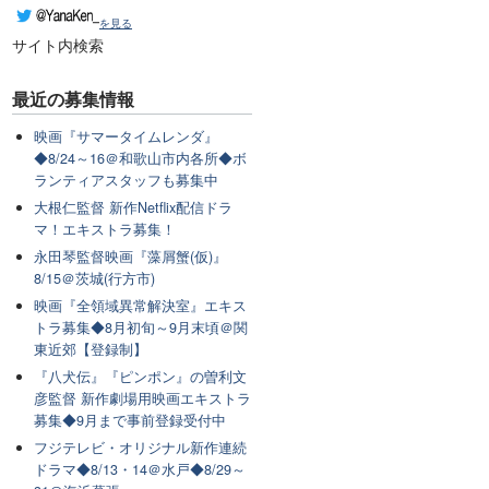
を見る
サイト内検索
最近の
募集情報
映画『サマータイムレンダ』
◆8/24～16＠和歌山市内各所◆ボ
ランティアスタッフも募集中
大根仁監督 新作Netflix配信ドラ
マ！エキストラ募集！
永田琴監督映画『藻屑蟹(仮)』
8/15＠茨城(行方市)
映画『全領域異常解決室』エキス
トラ募集◆8月初旬～9月末頃＠関
東近郊【登録制】
『八犬伝』『ピンポン』の曽利文
彦監督 新作劇場用映画エキストラ
募集◆9月まで事前登録受付中
フジテレビ・オリジナル新作連続
ドラマ◆8/13・14＠水戸◆8/29～