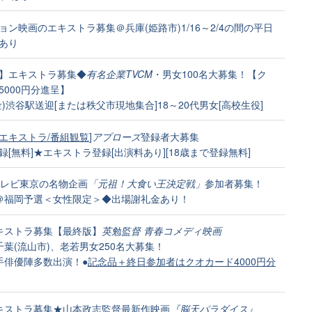
ョン映画のエキストラ募集＠兵庫(姫路市)1/16～2/4の間の平日
あり
】エキストラ募集◆
有名企業TVCM
・男女100名大募集！【ク
5000円分進呈】
(金)渋谷駅送迎[または秩父市現地集合]18～20代男女[高校生役]
エキストラ/番組観覧
]
アプローズ
登録者大募集
録[無料]★エキストラ登録[出演料あり][18歳まで登録無料]
6]テレビ東京の名物企画
「元祖！大食い王決定戦」
参加者募集！
23＠福岡予選＜女性限定＞◆出場謝礼金あり！
]エキストラ募集【最終版】
英勉監督 青春コメディ映画
＠千葉(流山市)、老若男女250名大募集！
手俳優陣多数出演！●
記念品＋終日参加者はクオカード4000円分
]エキストラ募集★
山本政志監督
最新作映画
『脳天パラダイス』