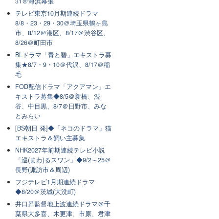
31＠海浜幕張
テレビ東京10月期連続ドラマ
8/8・23・29・30＠埼玉県鶴ヶ島
市、8/12＠港区、8/17＠渋谷区、
8/26＠町田市
BLドラマ「青と碧」エキストラ募
集★8/7・9・10＠代沢、8/17＠稲
毛
FOD配信ドラマ「アクアマン」エ
キストラ募集◆8/5＠新橋、渋
谷、中目黒、8/7＠日野市、みな
とみらい
[BS朝日 発]◆「ネコのドラマ」猫
エキストラ＆飼い主募集
NHK2027年前期連続テレビ小説
「巡(まわ)るスワン」◆9/2～25＠
長野(諏訪市＆周辺)
フジテレビ1月期連続ドラマ
◆8/20＠茨城(大洗町)
井口昇監督地上波連続ドラマ＠千
葉県大多喜、木更津、市原、君津