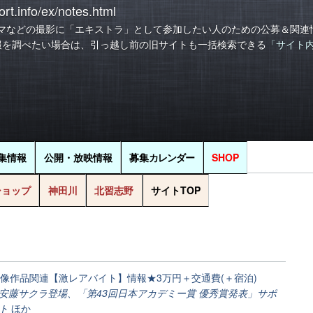
rt.info/ex/notes.html
マなどの撮影に「エキストラ」として参加したい人のための公募＆関連
報を調べたい場合は、引っ越し前の旧サイトも一括検索できる
「サイト
集情報
公開・放映情報
募集
カレンダー
SHOP
ショップ
神田川
北習志野
サイトTOP
16]映像作品関連【激レアバイト】情報★3万円＋交通費(＋宿泊)
安藤サクラ登場、「第43回日本アカデミー賞 優秀賞発表」サポ
ト
ほか