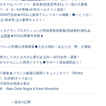
カオスなパーティー」参加者役[老若男女]もう一息の大募集
10/1・4・6～9＠青梅※9/30オールナイト追加！
2000円支給★5日以上参加でエンドロール掲載！◆いとうせい
果歩 柄本明 ほか豪華キャスト！
イヨクマンプロダクション
が登録者緊急募集[登録無料/謝礼あ
西＆関東
★9/24以降案件多数★
3]フジテレビ特番出演者募集◆人生大逆転！あなたの「夢」を番組
努力してきた＆大きな夢がある20～30代女性＞募集！
をモデルにした再現ドラマも◆サポート資金援助あり！
ラ募集★フランス劇場公開用ドキュメンタリー
「Perfect
nd」
出演者[ギャラあり]
1月初旬＠熱海＆東京
lain Della Negra & Kaori Kinoshita
過去の記事