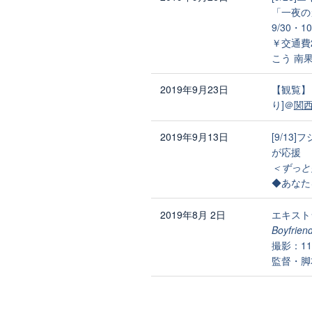
「一夜の
9/30・
￥交通費
こう 南
2019年9月23日
【観覧】
り]＠
関
2019年9月13日
[9/1
が応援
＜ずっと
◆あなた
2019年8月 2日
エキスト
Boyfrie
撮影：1
監督・脚本：A