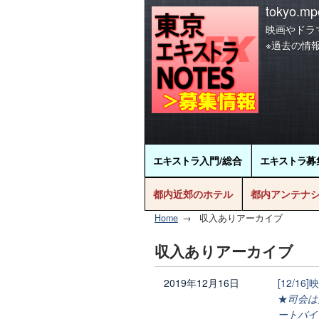
tokyo.mpo
映画やドラ
※過去の情
エキストラ
入門/総合
エキストラ
募
都内近郊のホテル
都内アンテナ
Home
収入ありアーカイブ
収入ありアーカイブ
2019年12月16日
[12/
★
司会は
ートバイ