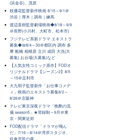
(浜金谷)、茂原
枝優花監督新作映画 8/15～9/1＠
渋谷｜厚木｜調布｜練馬
渡辺直樹監督劇場映画◆8/18～9/9
＠長野(小川村、大町市、松本市)
フジテレビ系新ドラマ エキストラ
募集◆📅8/4～30＠都区内 調布 多
摩 船橋 相模原 立川 成田 大洗(大
募集) お台場(大募集)など
【人気女性コミック原作】FODオ
リジナルドラマ【シーズン2】8/5
～15＠足利市
大九明子監督新作「お仕事コメデ
ィ」映画のエキストラ募集8/2～
8/26＠京阪神
テレビ東京深夜ドラマ「晩酌の流
儀 season5」★登録制～9月＠東
京・関東近郊
FOD配信ドラマ「ドラマが飛ん
だ」7/16～8/14＠湾岸スタジオ、
佐倉市民の森,