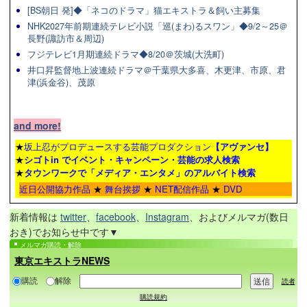
[BS朝日 発]◆「ネコのドラマ」猫エキストラ＆飼い主募集
NHK2027年前期連続テレビ小説「巡(まわ)るスワン」◆9/2～25＠
長野(諏訪市＆周辺)
フジテレビ1月期連続ドラマ◆8/20＠茨城(大洗町)
井口昇監督地上波連続ドラマ＠千葉県大多喜、木更津、市原、君
津(浜金谷)、茂原
and more!
★
坂上忍がプロデュースする芸能プロダクション
【アヴァンセ】
★
シゴトin でイベント・キャンペーン・芸能の求人検索
★
タウンワーク
で「メディア・エンタメ」のアルバイト検索
近日公開協力作品
★
舞台挨拶
★
NET配信作品
★
DVD
新着情報は
twitter
、
facebook
、
Instagram
、およびメルマガ(数日
おき)でお知らせ中です▼
メルマガ購読・解除
東京エキストラNEWS
購読
解除
読者
購読規約