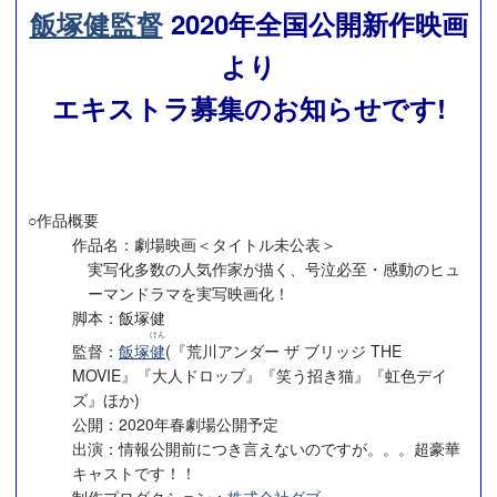
飯塚健監督
2020年全国公開新作映画
より
エキストラ募集のお知らせです!
○作品概要
作品名：劇場映画＜タイトル未公表＞
実写化多数の人気作家が描く、号泣必至・感動のヒュ
ーマンドラマを実写映画化！
脚本：飯塚健
けん
監督：
飯塚
健
(『荒川アンダー ザ ブリッジ THE
MOVIE』『大人ドロップ』『笑う招き猫』『虹色デイ
ズ』ほか)
公開：2020年春劇場公開予定
出演：情報公開前につき言えないのですが。。。超豪華
キャストです！！
制作プロダクション：
株式会社ダブ