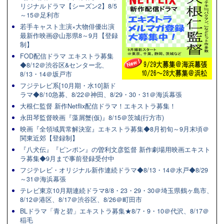
リジナルドラマ【シーズン2】8/5
～15＠足利市
若手キャスト主演×大物俳優出演
最新作映画@山形県8～9月【登録
制】
FOD配信ドラマ エキストラ募集
◆8/12＠渋谷区&センター北、
8/13・14＠坂戸市
フジテレビ系[10月期・水10]新ド
ラマ◆8/10急募、8/22＠神田、8/29・30・31＠海浜幕張
大根仁監督 新作Netflix配信ドラマ！エキストラ募集！
永田琴監督映画『藻屑蟹(仮)』8/15＠茨城(行方市)
映画『全領域異常解決室』エキストラ募集◆8月初旬～9月末頃＠
関東近郊【登録制】
『八犬伝』『ピンポン』の曽利文彦監督 新作劇場用映画エキスト
ラ募集◆9月まで事前登録受付中
フジテレビ・オリジナル新作連続ドラマ◆8/13・14＠水戸◆8/29
～31＠海浜幕張
テレビ東京10月期連続ドラマ8/8・23・29・30＠埼玉県鶴ヶ島市、
8/12＠港区、8/17＠渋谷区、8/26＠町田市
BLドラマ「青と碧」エキストラ募集★8/7・9・10＠代沢、8/17＠
稲毛