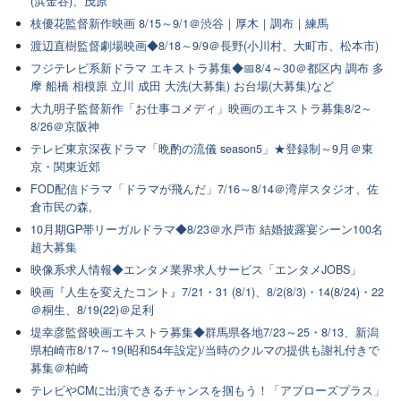
(浜金谷)、茂原
枝優花監督新作映画 8/15～9/1＠渋谷｜厚木｜調布｜練馬
渡辺直樹監督劇場映画◆8/18～9/9＠長野(小川村、大町市、松本市)
フジテレビ系新ドラマ エキストラ募集◆📅8/4～30＠都区内 調布 多
摩 船橋 相模原 立川 成田 大洗(大募集) お台場(大募集)など
大九明子監督新作「お仕事コメディ」映画のエキストラ募集8/2～
8/26＠京阪神
テレビ東京深夜ドラマ「晩酌の流儀 season5」★登録制～9月＠東
京・関東近郊
FOD配信ドラマ「ドラマが飛んだ」7/16～8/14＠湾岸スタジオ、佐
倉市民の森,
10月期GP帯リーガルドラマ◆8/23＠水戸市 結婚披露宴シーン100名
超大募集
映像系求人情報◆エンタメ業界求人サービス「エンタメJOBS」
映画『人生を変えたコント』7/21・31 (8/1)、8/2(8/3)・14(8/24)・22
＠桐生、8/19(22)＠足利
堤幸彦監督映画エキストラ募集◆群馬県各地7/23～25・8/13、新潟
県柏崎市8/17～19(昭和54年設定)/当時のクルマの提供も謝礼付きで
募集＠柏崎
テレビやCMに出演できるチャンスを掴もう！「アプローズプラス」