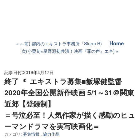
Home
←前( 都内のエキストラ事務所「Storm R)
次(小栗旬×星野源初共演！映画『罪の声』エキ)
記事日付:
2019年4月17日
終了 ＊ エキストラ募集■飯塚健監督
2020年全国公開新作映画 5/1～31＠関東
近郊【登録制】
＝号泣必至！人気作家が描く感動のヒュ
ーマンドラマを実写映画化＝
カテゴリ:
募集情報
,
協力作品