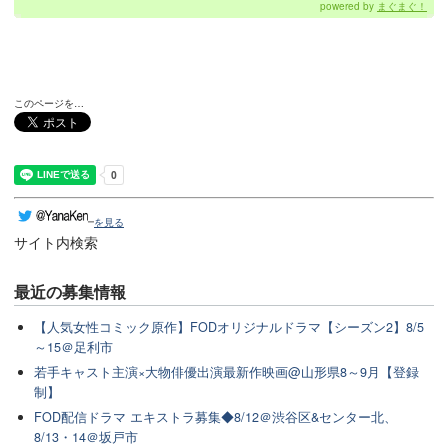
powered by
まぐまぐ！
このページを…
を見る
サイト内検索
最近の
募集情報
【人気女性コミック原作】FODオリジナルドラマ【シーズン2】8/5
～15＠足利市
若手キャスト主演×大物俳優出演最新作映画@山形県8～9月【登録
制】
FOD配信ドラマ エキストラ募集◆8/12＠渋谷区&センター北、
8/13・14＠坂戸市