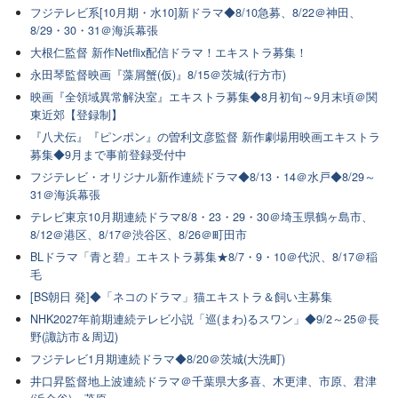
フジテレビ系[10月期・水10]新ドラマ◆8/10急募、8/22＠神田、
8/29・30・31＠海浜幕張
大根仁監督 新作Netflix配信ドラマ！エキストラ募集！
永田琴監督映画『藻屑蟹(仮)』8/15＠茨城(行方市)
映画『全領域異常解決室』エキストラ募集◆8月初旬～9月末頃＠関
東近郊【登録制】
『八犬伝』『ピンポン』の曽利文彦監督 新作劇場用映画エキストラ
募集◆9月まで事前登録受付中
フジテレビ・オリジナル新作連続ドラマ◆8/13・14＠水戸◆8/29～
31＠海浜幕張
テレビ東京10月期連続ドラマ8/8・23・29・30＠埼玉県鶴ヶ島市、
8/12＠港区、8/17＠渋谷区、8/26＠町田市
BLドラマ「青と碧」エキストラ募集★8/7・9・10＠代沢、8/17＠稲
毛
[BS朝日 発]◆「ネコのドラマ」猫エキストラ＆飼い主募集
NHK2027年前期連続テレビ小説「巡(まわ)るスワン」◆9/2～25＠長
野(諏訪市＆周辺)
フジテレビ1月期連続ドラマ◆8/20＠茨城(大洗町)
井口昇監督地上波連続ドラマ＠千葉県大多喜、木更津、市原、君津