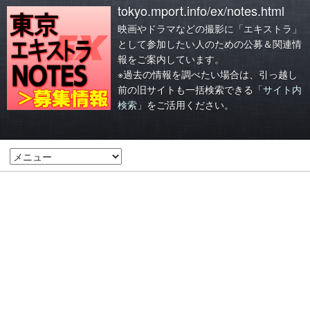
tokyo.mport.info/ex/notes.html
映画やドラマなどの撮影に「エキストラ」
として参加したい人のための公募＆関連情
報をご案内しています。
※過去の情報を調べたい場合は、引っ越し
前の旧サイトも一括検索できる
「サイト内
検索」
をご活用ください。