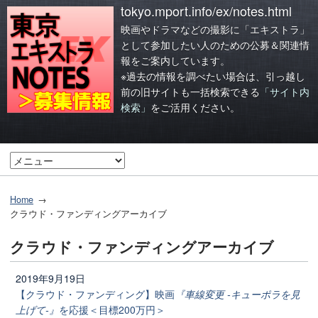
tokyo.mport.info/ex/notes.html
映画やドラマなどの撮影に「エキストラ」
として参加したい人のための公募＆関連情
報をご案内しています。
※過去の情報を調べたい場合は、引っ越し
前の旧サイトも一括検索できる
「サイト内
検索」
をご活用ください。
Home
クラウド・ファンディングアーカイブ
クラウド・ファンディングアーカイブ
2019年9月19日
【クラウド・ファンディング】映画
『車線変更 -キューポラを見
上げて-』
を応援＜目標200万円＞