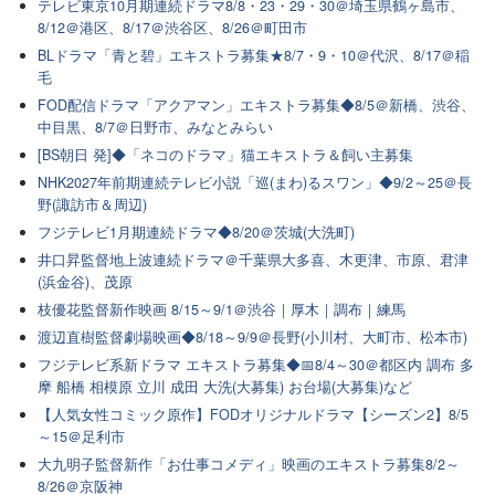
テレビ東京10月期連続ドラマ8/8・23・29・30＠埼玉県鶴ヶ島市、
8/12＠港区、8/17＠渋谷区、8/26＠町田市
BLドラマ「青と碧」エキストラ募集★8/7・9・10＠代沢、8/17＠稲
毛
FOD配信ドラマ「アクアマン」エキストラ募集◆8/5＠新橋、渋谷、
中目黒、8/7＠日野市、みなとみらい
[BS朝日 発]◆「ネコのドラマ」猫エキストラ＆飼い主募集
NHK2027年前期連続テレビ小説「巡(まわ)るスワン」◆9/2～25＠長
野(諏訪市＆周辺)
フジテレビ1月期連続ドラマ◆8/20＠茨城(大洗町)
井口昇監督地上波連続ドラマ＠千葉県大多喜、木更津、市原、君津
(浜金谷)、茂原
枝優花監督新作映画 8/15～9/1＠渋谷｜厚木｜調布｜練馬
渡辺直樹監督劇場映画◆8/18～9/9＠長野(小川村、大町市、松本市)
フジテレビ系新ドラマ エキストラ募集◆📅8/4～30＠都区内 調布 多
摩 船橋 相模原 立川 成田 大洗(大募集) お台場(大募集)など
【人気女性コミック原作】FODオリジナルドラマ【シーズン2】8/5
～15＠足利市
大九明子監督新作「お仕事コメディ」映画のエキストラ募集8/2～
8/26＠京阪神