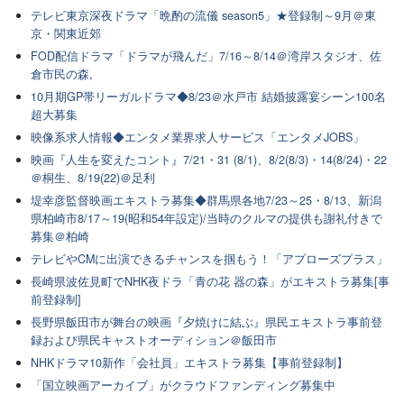
テレビ東京深夜ドラマ「晩酌の流儀 season5」★登録制～9月＠東
京・関東近郊
FOD配信ドラマ「ドラマが飛んだ」7/16～8/14＠湾岸スタジオ、佐
倉市民の森,
10月期GP帯リーガルドラマ◆8/23＠水戸市 結婚披露宴シーン100名
超大募集
映像系求人情報◆エンタメ業界求人サービス「エンタメJOBS」
映画『人生を変えたコント』7/21・31 (8/1)、8/2(8/3)・14(8/24)・22
＠桐生、8/19(22)＠足利
堤幸彦監督映画エキストラ募集◆群馬県各地7/23～25・8/13、新潟
県柏崎市8/17～19(昭和54年設定)/当時のクルマの提供も謝礼付きで
募集＠柏崎
テレビやCMに出演できるチャンスを掴もう！「アプローズプラス」
長崎県波佐見町でNHK夜ドラ「青の花 器の森」がエキストラ募集[事
前登録制]
長野県飯田市が舞台の映画『夕焼けに結ぶ』県民エキストラ事前登
録および県民キャストオーディション＠飯田市
NHKドラマ10新作「会社員」エキストラ募集【事前登録制】
「国立映画アーカイブ」がクラウドファンディング募集中