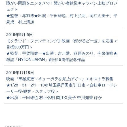
障がい問題をエンタメで！障がい者歓迎キャラバン上映プロジ
ェクト
★監督：赤羽博★出演：平田雄也、村上弘明、岡江久美子、平
泉成、村上清加
2019年9月 5日
【クラウド・ファンディング】映画
『転がるビー玉』
を応援＜
目標300万円＞
★監督：宇賀那健一★出演：吉川愛、萩原みのり、今泉佑唯★
雑誌「NYLON JAPAN」創刊15周年記念作品
2019年1月18日
映画
『車線変更～キューポラを見上げて～』
エキストラ募集
★1/28・31・2/1・10＠埼玉県戸田市/川口市＜自転車ロードレ
ーサー役/観客・スタッフ役＞
★出演：平田雄也 村上弘明 岡江久美子 中川知香 ほか
このページを…