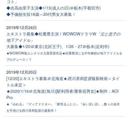
コト」
◆吉高由里子主演◆1/13(成人の日)＠栃木(宇都宮市)
◆予備校生役18歳～20代男女大募集！
2019年12月24日
エキストラ募集◆松重豊主演！WOWOWドラマW
「父と息子の
地下アイドル」
大募集◆1/20＠東京(北区王子)、1/26・27＠栃木(足利市)
★WOWOW新人シナリオ大賞受賞作品★松重豊演じる中年教師が地下アイドルを
プロデュース！？
2019年12月20日
[12/20]エキストラ募集＠北海道★
西川美和監督
最新映画＜タイ
トル未定＞
★2020/1/16＠北海道(旭川)[駅利用者/乗客役男女]★制作：AOI
Pro.
★『ゆれる』『ディアドクター』『夢売るふたり』『永い言い訳』...数々の名作
を手掛ける西川美和監督の最新作！