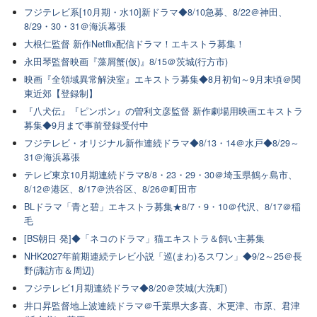
フジテレビ系[10月期・水10]新ドラマ◆8/10急募、8/22＠神田、
8/29・30・31＠海浜幕張
大根仁監督 新作Netflix配信ドラマ！エキストラ募集！
永田琴監督映画『藻屑蟹(仮)』8/15＠茨城(行方市)
映画『全領域異常解決室』エキストラ募集◆8月初旬～9月末頃＠関
東近郊【登録制】
『八犬伝』『ピンポン』の曽利文彦監督 新作劇場用映画エキストラ
募集◆9月まで事前登録受付中
フジテレビ・オリジナル新作連続ドラマ◆8/13・14＠水戸◆8/29～
31＠海浜幕張
テレビ東京10月期連続ドラマ8/8・23・29・30＠埼玉県鶴ヶ島市、
8/12＠港区、8/17＠渋谷区、8/26＠町田市
BLドラマ「青と碧」エキストラ募集★8/7・9・10＠代沢、8/17＠稲
毛
[BS朝日 発]◆「ネコのドラマ」猫エキストラ＆飼い主募集
NHK2027年前期連続テレビ小説「巡(まわ)るスワン」◆9/2～25＠長
野(諏訪市＆周辺)
フジテレビ1月期連続ドラマ◆8/20＠茨城(大洗町)
井口昇監督地上波連続ドラマ＠千葉県大多喜、木更津、市原、君津