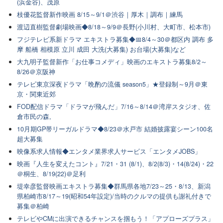
(浜金谷)、茂原
枝優花監督新作映画 8/15～9/1＠渋谷｜厚木｜調布｜練馬
渡辺直樹監督劇場映画◆8/18～9/9＠長野(小川村、大町市、松本市)
フジテレビ系新ドラマ エキストラ募集◆📅8/4～30＠都区内 調布 多
摩 船橋 相模原 立川 成田 大洗(大募集) お台場(大募集)など
大九明子監督新作「お仕事コメディ」映画のエキストラ募集8/2～
8/26＠京阪神
テレビ東京深夜ドラマ「晩酌の流儀 season5」★登録制～9月＠東
京・関東近郊
FOD配信ドラマ「ドラマが飛んだ」7/16～8/14＠湾岸スタジオ、佐
倉市民の森,
10月期GP帯リーガルドラマ◆8/23＠水戸市 結婚披露宴シーン100名
超大募集
映像系求人情報◆エンタメ業界求人サービス「エンタメJOBS」
映画『人生を変えたコント』7/21・31 (8/1)、8/2(8/3)・14(8/24)・22
＠桐生、8/19(22)＠足利
堤幸彦監督映画エキストラ募集◆群馬県各地7/23～25・8/13、新潟
県柏崎市8/17～19(昭和54年設定)/当時のクルマの提供も謝礼付きで
募集＠柏崎
テレビやCMに出演できるチャンスを掴もう！「アプローズプラス」