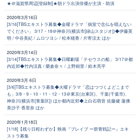
★＠滋賀県周辺[登録制]★朝ドラ出演俳優が主演・助演
2020年3月16日
[3/16]TBSエキストラ募集◆金曜ドラマ「病室で念仏を唱えない
でください」 3/17・18＠神奈川(横浜市[緑山スタジオ])◆伊藤英
明 / 中谷美紀 / ムロツヨシ / 松本穂香 / 片寄涼太 ほか
2020年3月14日
[3/14]TBSエキストラ募集◆日曜劇場「テセウスの船」 3/17＠都
内近郊◆竹内涼真 / 榮倉奈々 / 上野樹里 / 鈴木亮平
2020年3月 6日
[3/6]TBSエキストラ募集◆火曜ドラマ「恋はつづくよどこまで
も」3/8・9・10・11・12・13＠東京(台東区)、千葉(千葉市)、
神奈川(横浜市[青葉区]) ほか都内近郊◆上白石萌音 佐藤健 蓮佛
美沙子 香里奈 ほか
2020年1月18日
[1/18]【残り日程わずか】映画『ブレイブ ー群青戦記ー』エキ
ストラ募集