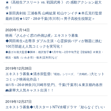
★《高校生アスリート vs. 戦国武将 》 の 感動アクション超大
作！
★新田真剣佑 三浦春馬 山崎紘菜 松山ケンイチ★本広克行監督
最終日程★1/27・28＠千葉(市川市)＜男子高校生役限定＞
2020年1月14日
映画
『さんかく窓の外側は夜』
エキストラ募集
◆岡田将生×志尊淳 ダブル主演・心霊探偵バディが難題に挑む
100万部超え人気コミックを実写化！
◆森ガキ侑大監督◆脚本：相沢智子◆1月中旬～2月中旬予定【登録制】＠東京・
横浜・福島（いわき市)・栃木(足利市)など
2019年12月28日
エキストラ募集★清水崇監督
大ヒット
(『呪怨』シリーズ、『犬鳴村』)
コミック映画化作品！
📅1/5～26＠神奈川(川崎市登戸)、千葉(千葉市)＆東京都内各所
👥豪華大人気キャスト出演！！
2019年12月27日
エキストラ募集◆1月スタートNTV水曜ドラマ
「知らなくていい