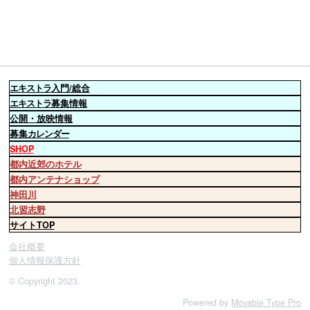
エキストラ
入門/総合
エキストラ
募集情報
公開・放映情報
募集
カレンダー
SHOP
都内近郊のホテル
都内アンテナショップ
神田川
北習志野
サイトTOP
会社概要
個人情報保護方針
© Copyright 2023.
Powered by
Movable Type Pro