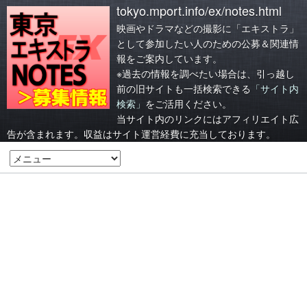
tokyo.mport.info/ex/notes.html
映画やドラマなどの撮影に「エキストラ」
として参加したい人のための公募＆関連情
報をご案内しています。
※過去の情報を調べたい場合は、引っ越し
前の旧サイトも一括検索できる
「サイト内
検索」
をご活用ください。
当サイト内のリンクにはアフィリエイト広
告が含まれます。収益はサイト運営経費に充当しております。