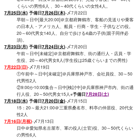
くらいの男性6人 、30～40代くらいの女性4人。
7月25日(水)
予備日
7月26日(木)
-〆7月22日
早朝～日中[最大20:00]＠京都府舞鶴市、客船の見送りや乗客
の日本人・アメリカ人、船員・行商・学生・子供などの役。
20～60代男女140人、自分で歩ける4歳の子供(親子同伴必
須)。
7月23日(月)
予備日
7月24日(火)
-〆7月20日
午前～日中[未確定]＠京都府舞鶴市、街の通行人・店員・学
生役、20～40代男女8人(学生役は25歳ぐらいまでの男性)
7月22日(日)
-〆7月19日
①午前中～日中[未確定]＠兵庫県神戸市、会社員役、30～50
代男性2人
②9:00か10:00集合～日中[検討中]＠兵庫県神戸市内、街の通
行人役、20～50代男女15人※
予備日
7月28日(土)
7月18日(水)
予備日
7月20日(金)
-〆7月15日
15：20～最大21:00＠三重県桑名市、料亭の仲居役、20代女
性2人
7月16日(月祝)
-〆7月13日
日中＠愛知県名古屋市、軍の役人(士官)役、30～50代くらい
の男性6人