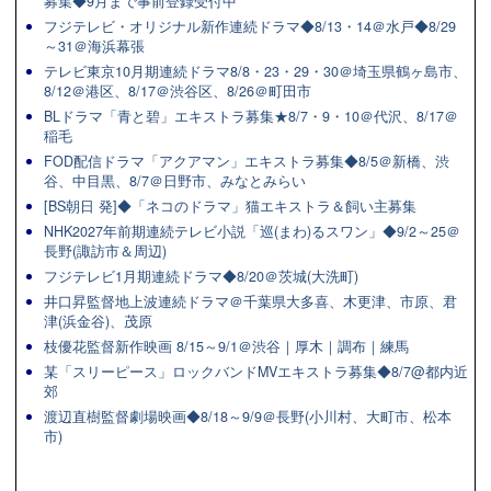
募集◆9月まで事前登録受付中
フジテレビ・オリジナル新作連続ドラマ◆8/13・14＠水戸◆8/29
～31＠海浜幕張
テレビ東京10月期連続ドラマ8/8・23・29・30＠埼玉県鶴ヶ島市、
8/12＠港区、8/17＠渋谷区、8/26＠町田市
BLドラマ「青と碧」エキストラ募集★8/7・9・10＠代沢、8/17＠
稲毛
FOD配信ドラマ「アクアマン」エキストラ募集◆8/5＠新橋、渋
谷、中目黒、8/7＠日野市、みなとみらい
[BS朝日 発]◆「ネコのドラマ」猫エキストラ＆飼い主募集
NHK2027年前期連続テレビ小説「巡(まわ)るスワン」◆9/2～25＠
長野(諏訪市＆周辺)
フジテレビ1月期連続ドラマ◆8/20＠茨城(大洗町)
井口昇監督地上波連続ドラマ＠千葉県大多喜、木更津、市原、君
津(浜金谷)、茂原
枝優花監督新作映画 8/15～9/1＠渋谷｜厚木｜調布｜練馬
某「スリーピース」ロックバンドMVエキストラ募集◆8/7@都内近
郊
渡辺直樹監督劇場映画◆8/18～9/9＠長野(小川村、大町市、松本
市)