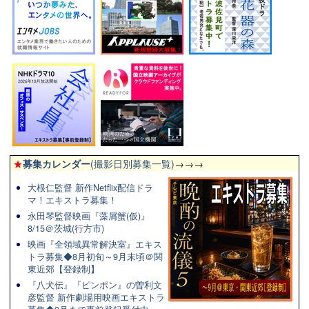
★
募集カレンダー
(撮影日別募集一覧)
→→→
大根仁監督 新作Netflix配信ドラ
マ！エキストラ募集！
永田琴監督映画『藻屑蟹(仮)』
8/15＠茨城(行方市)
映画『全領域異常解決室』エキス
トラ募集◆8月初旬～9月末頃＠関
東近郊【登録制】
『八犬伝』『ピンポン』の曽利文
彦監督 新作劇場用映画エキストラ