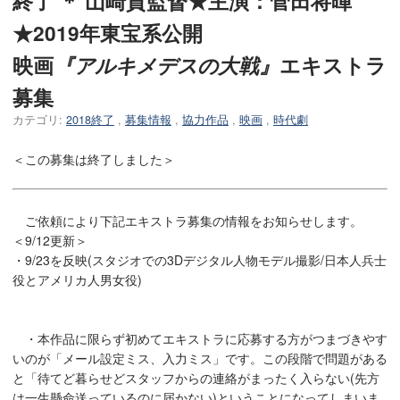
終了 ＊ 山崎貴監督★主演：菅田将暉
★2019年東宝系公開
映画
『アルキメデスの大戦』
エキストラ
募集
カテゴリ:
2018終了
,
募集情報
,
協力作品
,
映画
,
時代劇
＜この募集は終了しました＞
ご依頼により下記エキストラ募集の情報をお知らせします。
＜9/12更新＞
・9/23を反映(スタジオでの3Dデジタル人物モデル撮影/日本人兵士
役とアメリカ人男女役)
・本作品に限らず初めてエキストラに応募する方がつまづきやす
いのが「メール設定ミス、入力ミス」です。この段階で問題がある
と「待てど暮らせどスタッフからの連絡がまったく入らない(先方
は一生懸命送っているのに届かない)ということになってしまいま