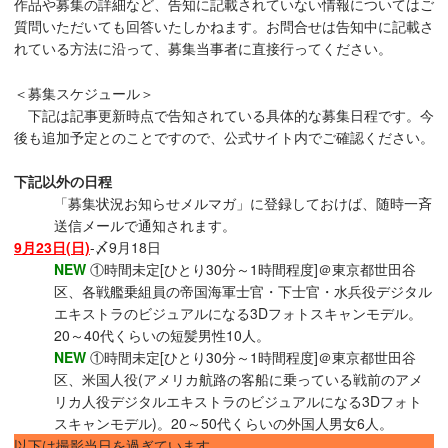
作品や募集の詳細など、告知に記載されていない情報についてはご
質問いただいても回答いたしかねます。お問合せは告知中に記載さ
れている方法に沿って、募集当事者に直接行ってください。
＜募集スケジュール＞
下記は記事更新時点で告知されている具体的な募集日程です。今
後も追加予定とのことですので、公式サイト内でご確認ください。
下記以外の日程
「募集状況お知らせメルマガ」に登録しておけば、随時一斉
送信メールで通知されます。
9月23日(日)
-〆9月18日
NEW
①時間未定[ひとり30分～1時間程度]＠東京都世田谷
区、各戦艦乗組員の帝国海軍士官・下士官・水兵役デジタル
エキストラのビジュアルになる3Dフォトスキャンモデル。
20～40代くらいの短髪男性10人。
NEW
①時間未定[ひとり30分～1時間程度]＠東京都世田谷
区、米国人役(アメリカ航路の客船に乗っている戦前のアメ
リカ人役デジタルエキストラのビジュアルになる3Dフォト
スキャンモデル)。20～50代くらいの外国人男女6人。
以下は撮影当日を過ぎています