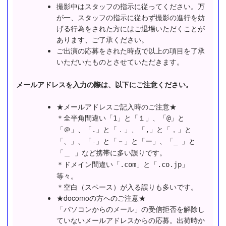
撮影中はスタッフの指示に従ってください。万
が一、スタッフの指示に従わず撮影の進行を妨
げる行為をされた方にはご退場いただくことが
あります、ご了承ください。
ご出演の応募をされた時点で以上の項目を了承
いただいたものとさせていただきます。
メールアドレスを入力の際は、以下にご注意ください。
★メールアドレスご記入時のご注意★
＊全半角間違い
「1」と「１」、「@」と
「＠」、「.」と「．」、「,」と「，」と
「、」、「-」と「－」と「ー」、「_ 」と
など携帯に多い誤りです。
「＿ 」
＊ドメイン間違い
「.com」と「.co.jp」
等々。
＊空白（スペース）が入る誤りも多いです。
★docomoの方へのご注意★
「パソコンからのメール」の受信拒否を解除し
ていないメールアドレスからの応募。出荷時か