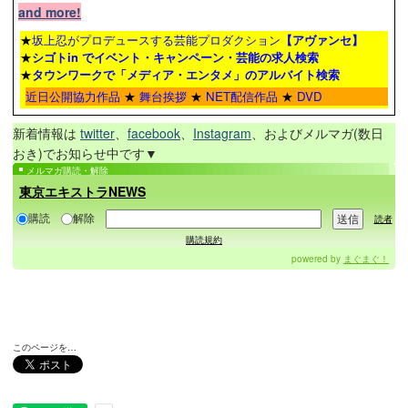
and more!
★
坂上忍がプロデュースする芸能プロダクション
【アヴァンセ】
★
シゴトin でイベント・キャンペーン・芸能の求人検索
★
タウンワーク
で「メディア・エンタメ」のアルバイト検索
近日公開協力作品
★
舞台挨拶
★
NET配信作品
★
DVD
新着情報は
twitter
、
facebook
、
Instagram
、およびメルマガ(数日
おき)でお知らせ中です▼
メルマガ購読・解除
東京エキストラNEWS
購読
解除
読者
購読規約
powered by
まぐまぐ！
このページを…