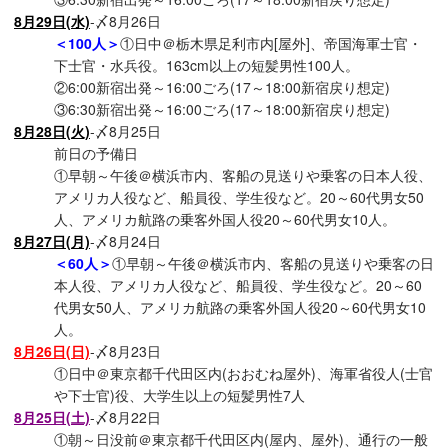
8月29日(水)
-〆8月26日
＜100人＞
①日中＠栃木県足利市内[屋外]、帝国海軍士官・
下士官・水兵役。163cm以上の短髪男性100人。
②6:00新宿出発～16:00ごろ(17～18:00新宿戻り想定)
③6:30新宿出発～16:00ごろ(17～18:00新宿戻り想定)
8月28日(火)
-〆8月25日
前日の予備日
①早朝～午後＠横浜市内、客船の見送りや乗客の日本人役、
アメリカ人役など、船員役、学生役など。20～60代男女50
人、アメリカ航路の乗客外国人役20～60代男女10人。
8月27日(月)
-〆8月24日
＜60人＞
①早朝～午後＠横浜市内、客船の見送りや乗客の日
本人役、アメリカ人役など、船員役、学生役など。20～60
代男女50人、アメリカ航路の乗客外国人役20～60代男女10
人。
8月26日(日)
-〆8月23日
①日中＠東京都千代田区内(おおむね屋外)、海軍省役人(士官
や下士官)役、大学生以上の短髪男性7人
8月25日(土)
-〆8月22日
①朝～日没前＠東京都千代田区内(屋内、屋外)、通行の一般