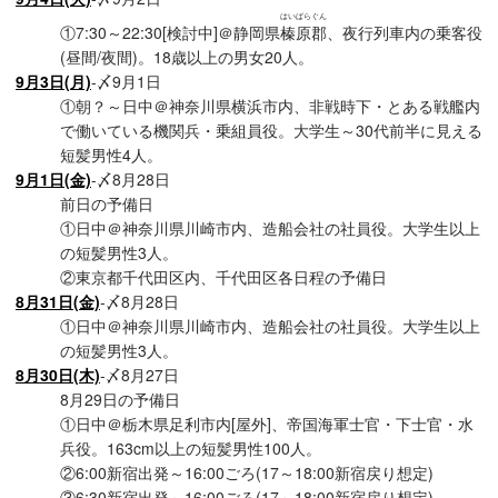
はいばらぐん
①7:30～22:30[検討中]＠静岡県
榛原郡
、夜行列車内の乗客役
(昼間/夜間)。18歳以上の男女20人。
9月3日(月)
-〆9月1日
①朝？～日中＠神奈川県横浜市内、非戦時下・とある戦艦内
で働いている機関兵・乗組員役。大学生～30代前半に見える
短髪男性4人。
9月1日(金)
-〆8月28日
前日の予備日
①日中＠神奈川県川崎市内、造船会社の社員役。大学生以上
の短髪男性3人。
②東京都千代田区内、千代田区各日程の予備日
8月31日(金)
-〆8月28日
①日中＠神奈川県川崎市内、造船会社の社員役。大学生以上
の短髪男性3人。
8月30日(木)
-〆8月27日
8月29日の予備日
①日中＠栃木県足利市内[屋外]、帝国海軍士官・下士官・水
兵役。163cm以上の短髪男性100人。
②6:00新宿出発～16:00ごろ(17～18:00新宿戻り想定)
③6:30新宿出発～16:00ごろ(17～18:00新宿戻り想定)