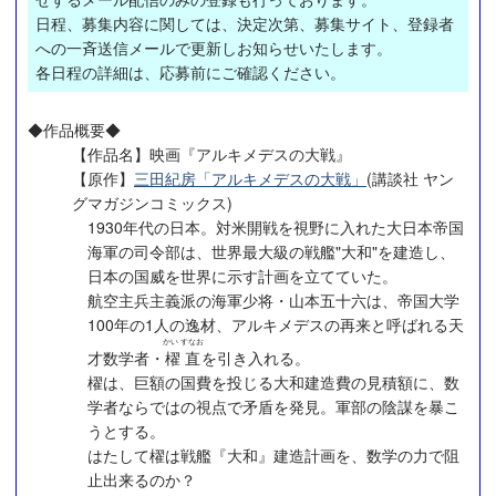
日程、募集内容に関しては、決定次第、募集サイト、登録者
への一斉送信メールで更新しお知らせいたします。
各日程の詳細は、応募前にご確認ください。
◆作品概要◆
【作品名】映画『アルキメデスの大戦』
【原作】
三田紀房「アルキメデスの大戦」
(講談社 ヤン
グマガジンコミックス)
1930年代の日本。対米開戦を視野に入れた大日本帝国
海軍の司令部は、世界最大級の戦艦"大和"を建造し、
日本の国威を世界に示す計画を立てていた。
航空主兵主義派の海軍少将・山本五十六は、帝国大学
100年の1人の逸材、アルキメデスの再来と呼ばれる天
かい すなお
才数学者・
櫂直
を引き入れる。
櫂は、巨額の国費を投じる大和建造費の見積額に、数
学者ならではの視点で矛盾を発見。軍部の陰謀を暴こ
うとする。
はたして櫂は戦艦『大和』建造計画を、数学の力で阻
止出来るのか？