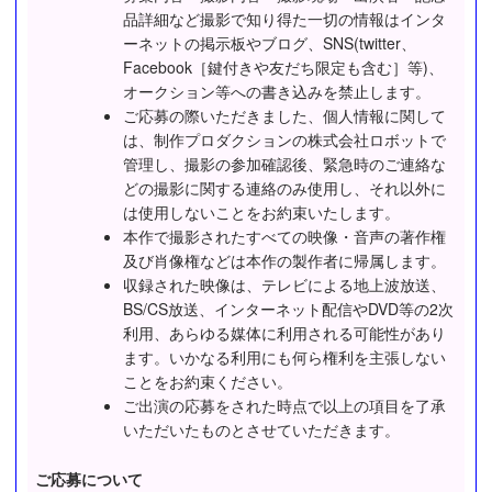
品詳細など撮影で知り得た一切の情報はインタ
ーネットの掲示板やブログ、SNS(twitter、
Facebook［鍵付きや友だち限定も含む］等)、
オークション等への書き込みを禁止します。
ご応募の際いただきました、個人情報に関して
は、制作プロダクションの株式会社ロボットで
管理し、撮影の参加確認後、緊急時のご連絡な
どの撮影に関する連絡のみ使用し、それ以外に
は使用しないことをお約束いたします。
本作で撮影されたすべての映像・音声の著作権
及び肖像権などは本作の製作者に帰属します。
収録された映像は、テレビによる地上波放送、
BS/CS放送、インターネット配信やDVD等の2次
利用、あらゆる媒体に利用される可能性があり
ます。いかなる利用にも何ら権利を主張しない
ことをお約束ください。
ご出演の応募をされた時点で以上の項目を了承
いただいたものとさせていただきます。
ご応募について