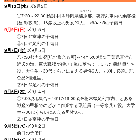
9月12日(水)
-〆9月5日
はいばらぐん
①7:30～22:30[検討中]＠静岡県
榛原郡
、夜行列車内の乗客役
(昼間/夜間)。18歳以上の男女20人。 ※9/4・5の予備日
9月9日(日)
-〆9月5日
①7日＠富津の予備日
②6日＠足利の予備日
9月7日(金)
-〆9月5日
①7:30都内出発[現地集合も可]～14/15:00頃＠千葉県富津市
近辺の海、巨大戦艦が傾いて海に落ちてしまった乗組員たち
役。大学生～30代くらいに見える男性6人、丸刈り必須。記
念品2個進呈。
②6日＠足利の予備日
9月6日(木)
-〆9月4日
①7:00現地集合～16/17/18:00頃＠栃木県足利市内、とある
戦艦の甲板でのどかに作業する乗組員（一等水兵）役。大学
生～30代くらいにみえる男性3人。
②7日＠富津の予備日
9月5日(水)
-〆9月2日
前日の予備日
9月4日(火)
-〆9月2日