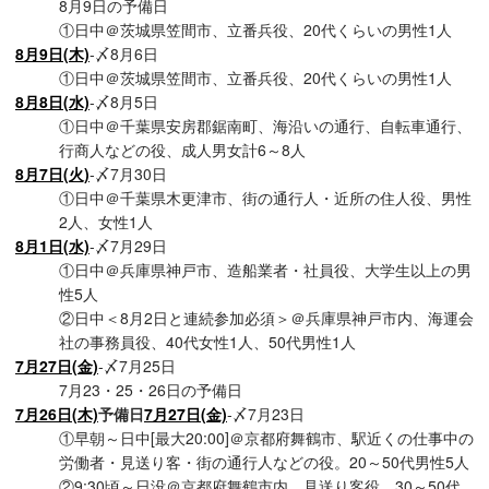
8月9日の予備日
①日中＠茨城県笠間市、立番兵役、20代くらいの男性1人
8月9日(木)
-〆8月6日
①日中＠茨城県笠間市、立番兵役、20代くらいの男性1人
8月8日(水)
-〆8月5日
①日中＠千葉県安房郡鋸南町、海沿いの通行、自転車通行、
行商人などの役、成人男女計6～8人
8月7日(火)
-〆7月30日
①日中＠千葉県木更津市、街の通行人・近所の住人役、男性
2人、女性1人
8月1日(水)
-〆7月29日
①日中＠兵庫県神戸市、造船業者・社員役、大学生以上の男
性5人
②日中＜8月2日と連続参加必須＞＠兵庫県神戸市内、海運会
社の事務員役、40代女性1人、50代男性1人
7月27日(金)
-〆7月25日
7月23・25・26日の予備日
7月26日(木)
予備日
7月27日(金)
-〆7月23日
①早朝～日中[最大20:00]＠京都府舞鶴市、駅近くの仕事中の
労働者・見送り客・街の通行人などの役。20～50代男性5人
②9:30頃～日没＠京都府舞鶴市内、見送り客役。30～50代