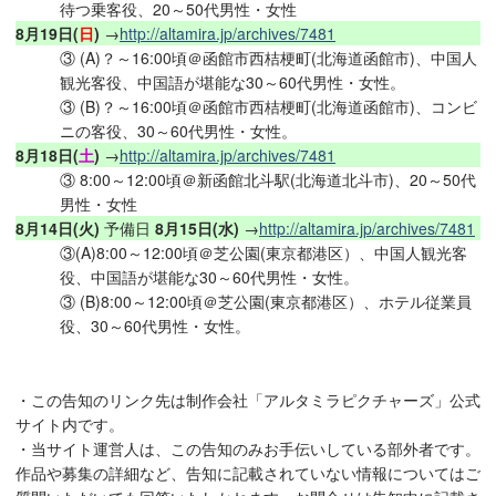
待つ乗客役、20～50代男性・女性
8月19日(
日
)
→
http://altamira.jp/archives/7481
③ (A)？～16:00頃＠函館市西桔梗町(北海道函館市)、中国人
観光客役、中国語が堪能な30～60代男性・女性。
③ (B)？～16:00頃＠函館市西桔梗町(北海道函館市)、コンビ
ニの客役、30～60代男性・女性。
8月18日(
土
)
→
http://altamira.jp/archives/7481
③ 8:00～12:00頃＠新函館北斗駅(北海道北斗市)、20～50代
男性・女性
8月14日(火)
予備日
8月15日(水)
→
http://altamira.jp/archives/7481
③(A)8:00～12:00頃＠芝公園(東京都港区）、中国人観光客
役、中国語が堪能な30～60代男性・女性。
③ (B)8:00～12:00頃＠芝公園(東京都港区）、ホテル従業員
役、30～60代男性・女性。
・この告知のリンク先は制作会社「アルタミラピクチャーズ」公式
サイト内です。
・当サイト運営人は、この告知のみお手伝いしている部外者です。
作品や募集の詳細など、告知に記載されていない情報についてはご