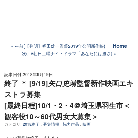
Home
←前(【判明】福田雄一監督2019年公開新作映)
次(TV朝日土曜ナイトドラマ「あなたには渡さ)
記事日付:
2018年9月19日
終了 ＊ [9/19]
矢口史靖
監督新作映画エキ
ストラ募集
[最終日程]10/1・2・4＠埼玉県羽生市＜
観客役10～60代男女大募集＞
カテゴリ:
2018終了
,
募集情報
,
協力作品
,
映画
＜この募集は終了しました＞