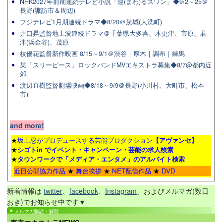
NHK2027年前期連続テレビ小説「巡(まわ)るスワン」◆9/2～25＠
長野(諏訪市＆周辺)
フジテレビ1月期連続ドラマ◆8/20＠茨城(大洗町)
井口昇監督地上波連続ドラマ＠千葉県大多喜、木更津、市原、君
津(浜金谷)、茂原
枝優花監督新作映画 8/15～9/1＠渋谷｜厚木｜調布｜練馬
某「スリーピース」ロックバンドMVエキストラ募集◆8/7@都内近
郊
渡辺直樹監督劇場映画◆8/18～9/9＠長野(小川村、大町市、松本
市)
and more!
★
坂上忍がプロデュースする芸能プロダクション
【アヴァンセ】
★
シゴトin でイベント・キャンペーン・芸能の求人検索
★
タウンワーク
で「メディア・エンタメ」のアルバイト検索
近日公開協力作品
★
舞台挨拶
★
NET配信作品
★
DVD
新着情報は
twitter
、
facebook
、
Instagram
、およびメルマガ(数日
おき)でお知らせ中です▼
メルマガ購読・解除