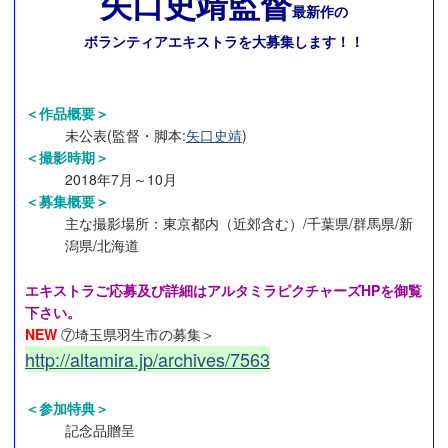
矢口
史靖
監督
最新作の
ボランティアエキストラを大募集します！！
＜作品概要＞
未公表(監督・脚本:
矢口史靖
)
＜撮影時期＞
2018年7月～10月
＜募集概要＞
主な撮影場所：東京都内（近郊含む）/千葉県/群馬県/新
潟県/北海道
エキストラご応募及び詳細はアルタミラピクチャーズHPを御覧
下さい。
NEW
⑦埼玉県羽生市の募集＞
http://altamira.jp/archives/7563
＜参加特典＞
記念品贈呈