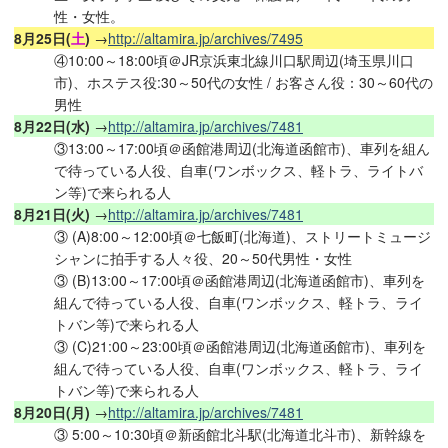
性・女性。
8月25日(
土
)
→
http://altamira.jp/archives/7495
④10:00～18:00頃＠JR京浜東北線川口駅周辺(埼玉県川口
市)、ホステス役:30～50代の女性 / お客さん役：30～60代の
男性
8月22日(水)
→
http://altamira.jp/archives/7481
③13:00～17:00頃＠函館港周辺(北海道函館市)、車列を組ん
で待っている人役、自車(ワンボックス、軽トラ、ライトバ
ン等)で来られる人
8月21日(火)
→
http://altamira.jp/archives/7481
③ (A)8:00～12:00頃＠七飯町(北海道)、ストリートミュージ
シャンに拍手する人々役、20～50代男性・女性
③ (B)13:00～17:00頃＠函館港周辺(北海道函館市)、車列を
組んで待っている人役、自車(ワンボックス、軽トラ、ライ
トバン等)で来られる人
③ (C)21:00～23:00頃＠函館港周辺(北海道函館市)、車列を
組んで待っている人役、自車(ワンボックス、軽トラ、ライ
トバン等)で来られる人
8月20日(月)
→
http://altamira.jp/archives/7481
③ 5:00～10:30頃＠新函館北斗駅(北海道北斗市)、新幹線を