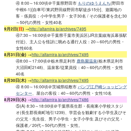
④ 8:00～16:00頃＠千葉県野田市
もりのゆうえんち
(野田市
中根6-1)[自車可/東武野田線野田市駅徒歩15分]、遊園地の
客・係員役：小中学生男子・女子30名 / その保護者を含む30
～50代の男性・女性40名
9月2日(
日
)
→
http://altamira.jp/archives/7495
④7:30～16:00頃＠千葉県千葉市美浜区(JR京葉線海浜幕張駅
付近)、主人公を怪訝に眺める通行人役：20～60代の男性・
女性60名
8月31日(金)
→
http://altamira.jp/archives/7495
④8:00～17:00頃＠栃木県足利市
鹿島園温泉
(栃木県足利市
大沼田町2148)、温泉客/従業員役：40～60代の男性・女性
40名
8月30日(木)
→
http://altamira.jp/archives/7495
④ 8:00～16:00頃＠茨城県稲敷市
パンプ江戸崎ショッピング
センター
、屋台の客役：40～60代の男性・女性10名
8月29日(水)
→
http://altamira.jp/archives/7486
⑤(A) 8:30～18:00頃＠千葉県長生郡・長南東小学校スタジ
オ(長生郡長南町地引1239)、学芸会を観劇する小学生及びそ
の父兄・先生役、男子小学生・女子小学生 及びその父兄・
保護者／20代～50代の男性・女性。