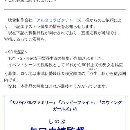
映像制作会社「
アルタミラピクチャーズ
」様からのご依頼によ
り、下記エキストラ募集の情報をお知らせします。
現在下記の募集日程が開示されており、直接応募が可能です。
皆様ふるってご応募を。
＜9/19追記＞
10/1・2・4＠埼玉県羽生市の募集が告知されました。
イベントシーンの観客役として10代から60代までの男女を幅広
はにゅう
く募集。ロケ地は東武伊勢崎線＆秩父鉄道の「
羽生
」駅から徒歩圏
内です。
なお、本作品の募集はこれが最後とうかがっています。
『サバイバルファミリー』『ハッピーフライト』『スウィング
ガールズ』の
しのぶ