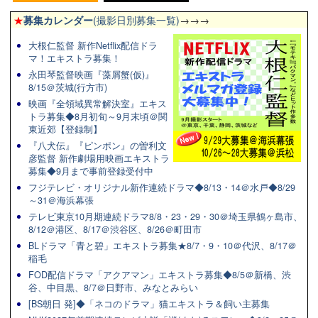
★
募集カレンダー
(撮影日別募集一覧)
→→→
大根仁監督 新作Netflix配信ドラ
マ！エキストラ募集！
永田琴監督映画『藻屑蟹(仮)』
8/15＠茨城(行方市)
映画『全領域異常解決室』エキス
トラ募集◆8月初旬～9月末頃＠関
東近郊【登録制】
『八犬伝』『ピンポン』の曽利文
彦監督 新作劇場用映画エキストラ
募集◆9月まで事前登録受付中
フジテレビ・オリジナル新作連続ドラマ◆8/13・14＠水戸◆8/29
～31＠海浜幕張
テレビ東京10月期連続ドラマ8/8・23・29・30＠埼玉県鶴ヶ島市、
8/12＠港区、8/17＠渋谷区、8/26＠町田市
BLドラマ「青と碧」エキストラ募集★8/7・9・10＠代沢、8/17＠
稲毛
FOD配信ドラマ「アクアマン」エキストラ募集◆8/5＠新橋、渋
谷、中目黒、8/7＠日野市、みなとみらい
[BS朝日 発]◆「ネコのドラマ」猫エキストラ＆飼い主募集