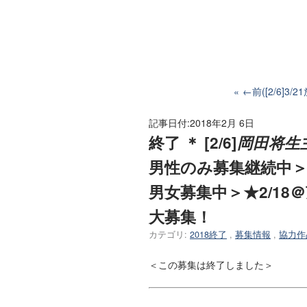
←前([2/6]3
記事日付:
2018年2月 6日
終了 ＊ [2/6]
岡田将生
男性のみ募集継続中＞★2
男女募集中＞★2/18
大募集！
カテゴリ:
2018終了
,
募集情報
,
協力作
＜この募集は終了しました＞