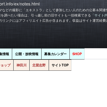
rt.info/ex/notes.html
マなどの撮影に「エキストラ」として参加したい人のための公募＆関連
報を調べたい場合は、引っ越し前の旧サイトも一括検索できる
「サイト
のリンクにはアフィリエイト広告が含まれます。収益はサイト運営経費
集情報
公開・放映情報
募集
カレンダー
SHOP
ショップ
神田川
北習志野
サイトTOP