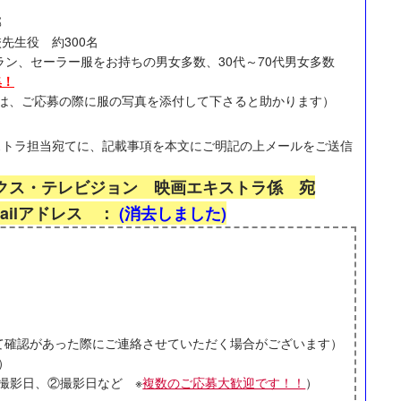
郡
先生役 約300名
学ラン、セーラー服をお持ちの男女多数、30代～70代男女多数
集！
方は、ご応募の際に服の写真を添付して下さると助かります）
ストラ担当宛てに、記載事項を本文にご明記の上メールをご送信
クス・テレビジョン 映画エキストラ係 宛
mailアドレス ：
(消去しました)
て確認があった際にご連絡させていただく場合がございます）
）
撮影日、②撮影日など ※
複数のご応募大歓迎です！！
）