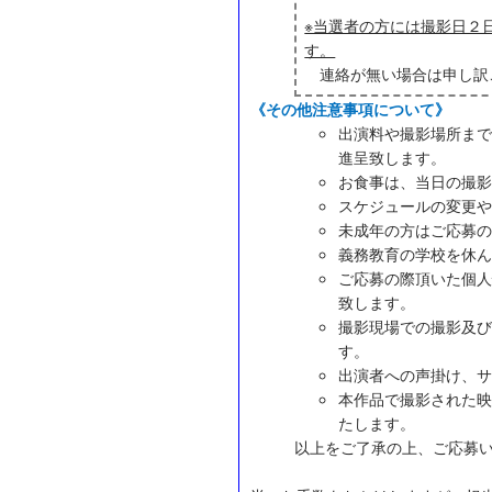
※当選者の方には撮影日２
す。
連絡が無い場合は申し訳
《その他注意事項について》
出演料や撮影場所まで
進呈致します。
お食事は、当日の撮影
スケジュールの変更や
未成年の方はご応募の
義務教育の学校を休ん
ご応募の際頂いた個人
致します。
撮影現場での撮影及び
す。
出演者への声掛け、サ
本作品で撮影された映
たします。
以上をご了承の上、ご応募