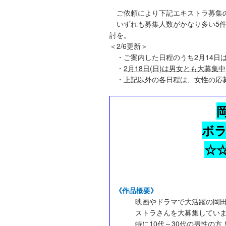
ご依頼により下記エキストラ募集
いずれも募集人数がかなり多い5件
討を。
＜2/6更新＞
・ご案内した日程のうち2月14日
・
2月18日(日)は男女とも大募集中
・上記以外の各日程は、女性の応募
ボ
☆
《作品概要》
映画やドラマで大活躍の岡
ストラさんを大募集してい
特に10代～30代の男性の