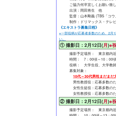
ご協力何卒宜しくお願い致
出演：岡田将生 他
監督：山本剛義 (TBS「コ
制作：ドリマックス・テレ
《エキストラ募集日程》
※一部役柄が応募者多数のため、2月
い。
① 撮影日：2月12日(
月
)
※
撮影予定場所： 東京都内
時間： 7：00頃～10：0
役柄： 大学生役、大学教
募集対象：
10代～30代男性まだまだ
男性教授役：応募多数の
女性生徒役：応募多数の
女性教授役：応募多数の
② 撮影日：2月12日(
月
)
※
撮影予定場所： 東京都内
時間： 10：00頃～13：00