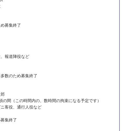
役
ため募集終了
役、報道陣役など
募多数のため募集終了
近郊
00頃の間（この時間内の、数時間の拘束になる予定です）
ビニ客役、通行人役など
め募集終了