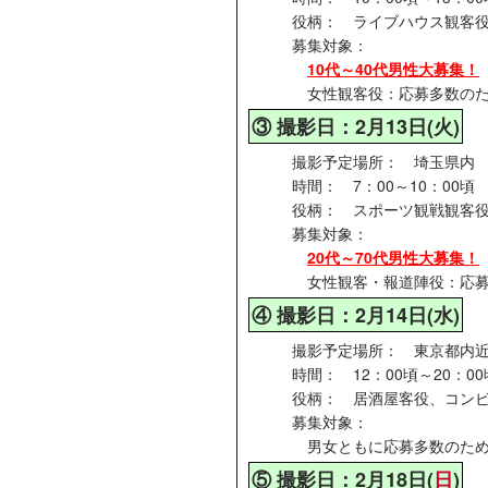
役柄： ライブハウス観客
募集対象：
10代～40代男性大募集！
女性観客役：応募多数の
③ 撮影日：2月13日(火)
撮影予定場所： 埼玉県内
時間： 7：00～10：00頃
役柄： スポーツ観戦観客
募集対象：
20代～70代男性大募集！
女性観客・報道陣役：応
④ 撮影日：2月14日(水)
撮影予定場所： 東京都内
時間： 12：00頃～20：
役柄： 居酒屋客役、コン
募集対象：
男女ともに応募多数のた
⑤ 撮影日：2月18日(
日
)