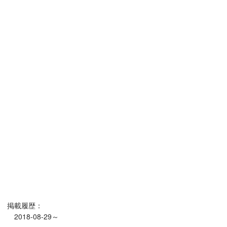
掲載履歴：
2018-08-29～