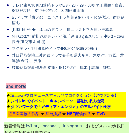
テレビ東京10月期連続ドラマ8/8・23・29・30＠埼玉県鶴ヶ島市、
8/12＠港区、8/17＠渋谷区、8/26＠町田市
BLドラマ「青と碧」エキストラ募集★8/7・9・10＠代沢、8/17＠
稲毛
[BS朝日 発]◆「ネコのドラマ」猫エキストラ＆飼い主募集
NHK2027年前期連続テレビ小説「巡(まわ)るスワン」◆9/2～25＠
長野(諏訪市＆周辺)
フジテレビ1月期連続ドラマ◆8/20＠茨城(大洗町)
井口昇監督地上波連続ドラマ＠千葉県大多喜、木更津、市原、君
津(浜金谷)、茂原
枝優花監督新作映画 8/15～9/1＠渋谷｜厚木｜調布｜練馬
and more!
★
坂上忍がプロデュースする芸能プロダクション
【アヴァンセ】
★
シゴトin でイベント・キャンペーン・芸能の求人検索
★
タウンワーク
で「メディア・エンタメ」のアルバイト検索
近日公開協力作品
★
舞台挨拶
★
NET配信作品
★
DVD
新着情報は
twitter
、
facebook
、
Instagram
、およびメルマガ(数日
おき)でお知らせ中です▼