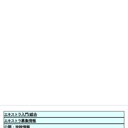
エキストラ
入門/総合
エキストラ
募集情報
公開・放映情報