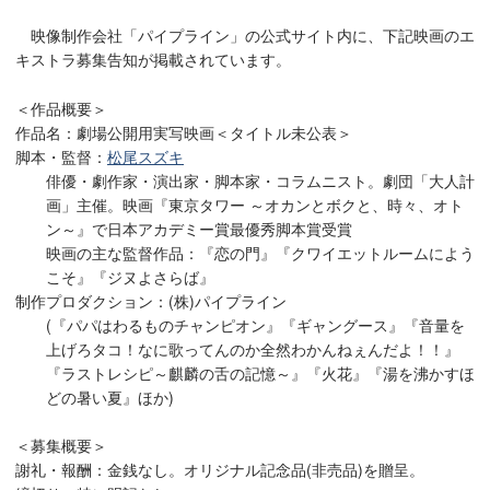
映像制作会社「パイプライン」の公式サイト内に、下記映画のエ
キストラ募集告知が掲載されています。
＜作品概要＞
作品名：劇場公開用実写映画＜タイトル未公表＞
脚本・監督：
松尾スズキ
俳優・劇作家・演出家・脚本家・コラムニスト。劇団「大人計
画」主催。映画『東京タワー ～オカンとボクと、時々、オト
ン～』で日本アカデミー賞最優秀脚本賞受賞
映画の主な監督作品：『恋の門』『クワイエットルームによう
こそ』『ジヌよさらば』
制作プロダクション：(株)パイプライン
(『パパはわるものチャンピオン』『ギャングース』『音量を
上げろタコ！なに歌ってんのか全然わかんねぇんだよ！！』
『ラストレシピ～麒麟の舌の記憶～』『火花』『湯を沸かすほ
どの暑い夏』ほか)
＜募集概要＞
謝礼・報酬：金銭なし。オリジナル記念品(非売品)を贈呈。