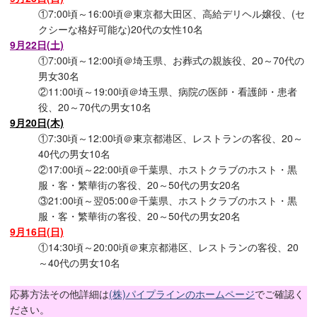
①7:00頃～16:00頃＠東京都大田区、高給デリヘル嬢役、(セ
クシーな格好可能な)20代の女性10名
9月22日(土)
①7:00頃～12:00頃＠埼玉県、お葬式の親族役、20～70代の
男女30名
②11:00頃～19:00頃＠埼玉県、病院の医師・看護師・患者
役、20～70代の男女10名
9月20日(木)
①7:30頃～12:00頃＠東京都港区、レストランの客役、20～
40代の男女10名
②17:00頃～22:00頃＠千葉県、ホストクラブのホスト・黒
服・客・繁華街の客役、20～50代の男女20名
③21:00頃～翌05:00＠千葉県、ホストクラブのホスト・黒
服・客・繁華街の客役、20～50代の男女20名
9月16日(日)
①14:30頃～20:00頃＠東京都港区、レストランの客役、20
～40代の男女10名
応募方法その他詳細は
(株)パイプラインのホームページ
でご確認く
ださい。