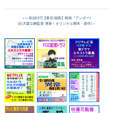
←前([8/27]【東京/福島】映画『アンダー)
次(大森立嗣監督 渾身！オリジナル脚本・新作)