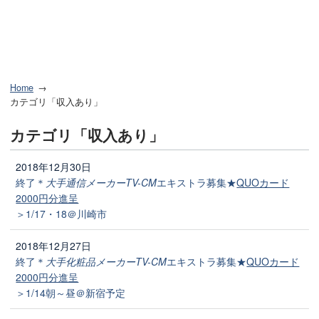
Home
カテゴリ「収入あり」
カテゴリ「収入あり」
2018年12月30日
終了＊
大手通信メーカーTV-CM
エキストラ募集★
QUOカード
2000円分進呈
＞1/17・18＠川崎市
2018年12月27日
終了＊
大手化粧品メーカーTV-CM
エキストラ募集★
QUOカード
2000円分進呈
＞1/14朝～昼＠新宿予定