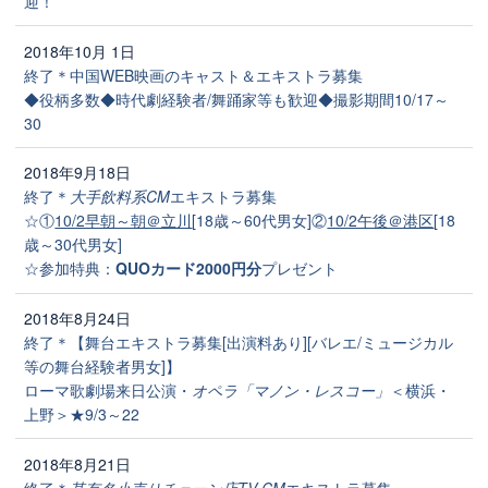
迎！
2018年10月 1日
終了＊中国WEB映画のキャスト＆エキストラ募集
◆役柄多数◆時代劇経験者/舞踊家等も歓迎◆撮影期間10/17～
30
2018年9月18日
終了＊
大手飲料系CM
エキストラ募集
☆①
10/2早朝～朝＠立川
[18歳～60代男女]②
10/2午後＠港区
[18
歳～30代男女]
☆参加特典：
QUOカード2000円分
プレゼント
2018年8月24日
終了＊【舞台エキストラ募集[出演料あり][バレエ/ミュージカル
等の舞台経験者男女]】
ローマ歌劇場来日公演・
オペラ「マノン・レスコー」
＜横浜・
上野＞★9/3～22
2018年8月21日
終了＊
某有名小売りチェーン店TV-CM
エキストラ募集