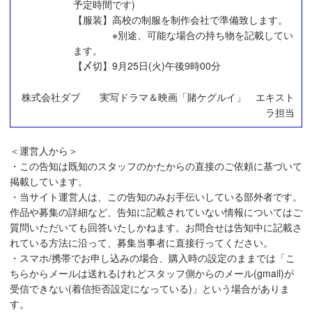
予定時間です)
【服装】高校の制服を制作会社で準備致します。
※別途、可能な場合の持ち物を記載してい
ます。
【〆切】9月25日(火)午後9時00分
株式会社ダブ 実写ドラマ＆映画「賭ケグルイ」 エキスト
ラ担当
＜運営人から＞
・この告知は既知のスタッフのかたからの直接のご依頼に基づいて
掲載しています。
・当サイト運営人は、この告知のみお手伝いしている部外者です。
作品や募集の詳細など、告知に記載されていない情報についてはご
質問いただいても回答いたしかねます。お問合せは告知中に記載さ
れている方法に沿って、募集当事者に直接行ってください。
・スマホ/携帯でお申し込みの場合、購入時の設定のままでは「こ
ちらからメールは送れるけれどスタッフ側からのメール(gmail)が
受信できない(着信拒否設定になっている)」という場合がありま
す。