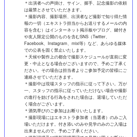
＊出演者への声掛け、サイン、握手、記念撮影の依頼
は厳禁とさせていただきます。
＊撮影内容、撮影場所、出演者など撮影で知り得た情
報の一切（エキストラ担当からお送りするメールの内
容を含む）はインターネット掲示板やブログ、鍵付き
や友人限定公開のものを含むSNS（Twitter、
Facebook、Instagram、mixi等）など、あらゆる媒体
での公表を固く禁止いたします。
＊天候や製作上の都合で撮影スケジュールが直前に変
更・中止となる場合がございますので、予めご了承く
ださい。その場合は担当者よりご参加予定の皆様にご
連絡させていただきます。
＊撮影中は現場スタッフの指示に従って下さい。万が
一、スタッフの指示に従っていただけない場合や撮影
の進行を妨げる行為をされた場合は、退場していただ
く場合がございます。
＊酒気帯びのご参加はお断りいたします。
＊撮影現場にはエキストラ参加者（当選者）のみご入
場いただけます。付き添いのみや見学のみのご入場は
出来ませんので、予めご了承ください。