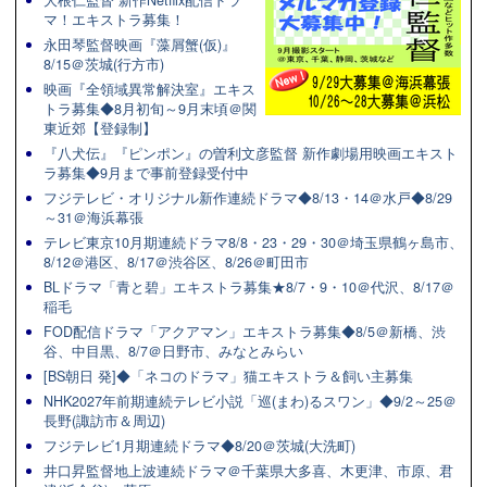
大根仁監督 新作Netflix配信ドラ
マ！エキストラ募集！
永田琴監督映画『藻屑蟹(仮)』
8/15＠茨城(行方市)
映画『全領域異常解決室』エキス
トラ募集◆8月初旬～9月末頃＠関
東近郊【登録制】
『八犬伝』『ピンポン』の曽利文彦監督 新作劇場用映画エキスト
ラ募集◆9月まで事前登録受付中
フジテレビ・オリジナル新作連続ドラマ◆8/13・14＠水戸◆8/29
～31＠海浜幕張
テレビ東京10月期連続ドラマ8/8・23・29・30＠埼玉県鶴ヶ島市、
8/12＠港区、8/17＠渋谷区、8/26＠町田市
BLドラマ「青と碧」エキストラ募集★8/7・9・10＠代沢、8/17＠
稲毛
FOD配信ドラマ「アクアマン」エキストラ募集◆8/5＠新橋、渋
谷、中目黒、8/7＠日野市、みなとみらい
[BS朝日 発]◆「ネコのドラマ」猫エキストラ＆飼い主募集
NHK2027年前期連続テレビ小説「巡(まわ)るスワン」◆9/2～25＠
長野(諏訪市＆周辺)
フジテレビ1月期連続ドラマ◆8/20＠茨城(大洗町)
井口昇監督地上波連続ドラマ＠千葉県大多喜、木更津、市原、君