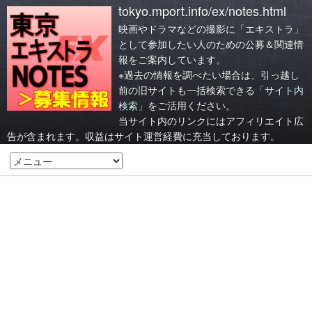
tokyo.mport.info/ex/notes.html
映画やドラマなどの撮影に「エキストラ」
として参加したい人のための公募＆関連情
報をご案内しています。
※過去の情報を調べたい場合は、引っ越し
前の旧サイトも一括検索できる
「サイト内
検索」
をご活用ください。
当サイト内のリンクにはアフィリエイト広
告が含まれます。収益はサイト運営経費に充当しております。