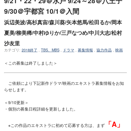
9/21・22・29＠水戸 9/24～28＠八王子
9/30＠宇都宮 10/1＠入間
浜辺美波/高杉真宙/森川葵/矢本悠馬/松田るか/岡本
夏美/柳美稀/中村ゆりか/三戸なつめ/中川大志/松村
沙友里
カテゴリ:
2018終了
,
TBS、MBS
,
ドラマ
,
募集情報
,
協力作品
,
映画
＜この募集は終了しました＞
ご依頼により下記新作ドラマ/映画のエキストラ募集情報をお知
らせします。
＜9/10更新＞
・個別の募集日程詳細を更新しました。
「A」
※この作品のエキストラに初めて応募する方は、まず