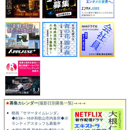
★
募集カレンダー
(撮影日別募集一覧)
→→→
映画『サマータイムレンダ』
◆8/24～16＠和歌山市内各所◆ボ
ランティアスタッフも募集中