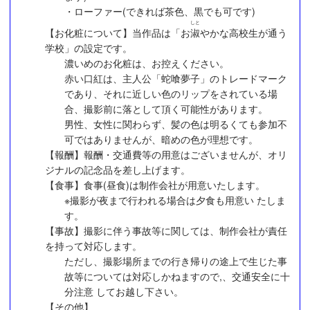
・ローファー(できれば茶色、黒でも可です)
しと
【お化粧について】当作品は「お
淑
やかな高校生が通う
学校」の設定です。
濃いめのお化粧は、お控えください。
赤い口紅は、主人公「蛇喰夢子」のトレードマーク
であり、それに近しい色のリップをされている場
合、撮影前に落として頂く可能性があります。
男性、女性に関わらず、髪の色は明るくても参加不
可ではありませんが、暗めの色が理想です。
【報酬】報酬・交通費等の用意はございませんが、オリ
ジナルの記念品を差し上げます。
【食事】食事(昼食)は制作会社が用意いたします。
※撮影が夜まで行われる場合は夕食も用意い たしま
す。
【事故】撮影に伴う事故等に関しては、制作会社が責任
を持って対応します。
ただし、撮影場所までの行き帰りの途上で生じた事
故等については対応しかねますので,、交通安全に十
分注意 してお越し下さい。
【その他】