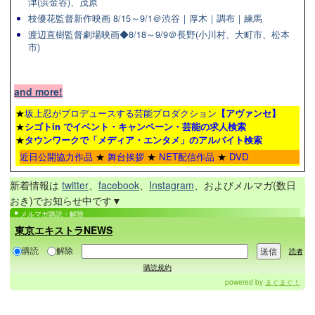
津(浜金谷)、茂原
枝優花監督新作映画 8/15～9/1＠渋谷｜厚木｜調布｜練馬
渡辺直樹監督劇場映画◆8/18～9/9＠長野(小川村、大町市、松本
市)
and more!
★
坂上忍がプロデュースする芸能プロダクション
【アヴァンセ】
★
シゴトin でイベント・キャンペーン・芸能の求人検索
★
タウンワーク
で「メディア・エンタメ」のアルバイト検索
近日公開協力作品
★
舞台挨拶
★
NET配信作品
★
DVD
新着情報は
twitter
、
facebook
、
Instagram
、およびメルマガ(数日
おき)でお知らせ中です▼
メルマガ購読・解除
東京エキストラNEWS
購読
解除
読者
購読規約
powered by
まぐまぐ！