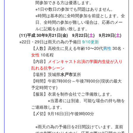
間参加できる方は優遇します。
※1日や数日の参加でも問題はありません。
※時間は基本的に全時間参加を前提とします。全
日、全時間の参加が難しい場合は、応募のメー
ルに記載をお願い致します。
(11)平成 30年9月21日(金) 9月22日(
土
) 9月29日(
土
)
※22日・29日は雨天の為の予備日
9/10更新
【人数】高校生に見える年齢10〜20代
男性
30名・
女性
10名程
【内容】
メインキャスト出演の学園内生徒が入り
乱れる抗争シーン
【場所】茨城県
水戸市
某所
【時間】午前7時00分～午後7時00分(現状の最大
予定時間です)
【服装】衣裳を制作会社でご準備致します。
※当選者には別途、可能な場合の持ち物を
ご連絡致します。
【〆切】9月16日(日)午後9時00分
※雨天の為の予備日を2日間設けています。直前