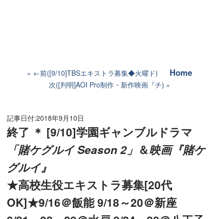
Home
←前([9/10]TBSエキストラ募集◆火曜ド)
次([判明]AOI Pro制作・新作映画『チ)
記事日付:
2018年9月10日
終了 ＊ [9/10]学園ギャンブルドラマ
「賭ケグルイ Season 2」
＆
映画『賭ケ
グルイ』
★高校生役エキストラ募集[20代
OK]★9/16＠飯能 9/18～20＠新座