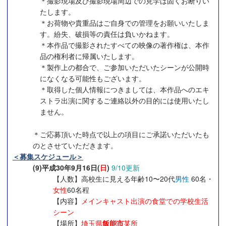
＊撮影現場及び撮影現場周辺での見学は固くお断りい
たします。
＊お荷物や貴重品はご自身での管理をお願いいたしま
す。紛失、破損等の責任は負いかねます。
＊本作品で撮影されたすべての映像の著作権は、本作
品の権利者に帰属いたします。
＊製作上の都合で、ご参加いただいたシーンが公開時
になくなる可能性もございます。
＊取得した個人情報につきましては、本作品へのエキ
ストラ出演に関するご連絡以外の目的には使用いたし
ません。
＊ご応募頂いた時点で以上の項目にご承諾いただいたも
のとさせていただきます。
＜募集スケジュール＞
(9)平成30年9月16日(
日
)
9/10更新
【人数】高校生に見える年齢10〜20代
男性
60名・
女性
60名程
【内容】
メインキャスト出演の食堂での学校生活
シーン
【場所】
埼玉県
飯能市
某所