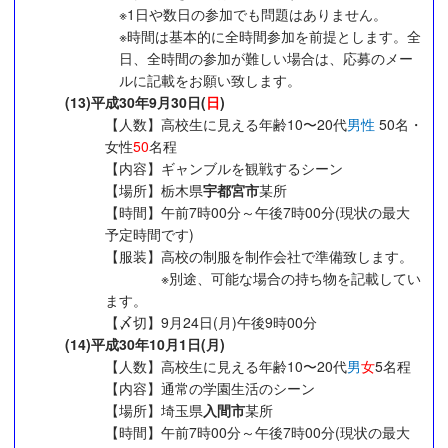
※1日や数日の参加でも問題はありません。
※時間は基本的に全時間参加を前提とします。全
日、全時間の参加が難しい場合は、応募のメー
ルに記載をお願い致します。
(13)平成30年9月30日(
日
)
【人数】高校生に見える年齢10〜20代
男性
50名・
女性
50
名程
【内容】ギャンブルを観戦するシーン
【場所】栃木県
宇都宮市
某所
【時間】午前7時00分～午後7時00分(現状の最大
予定時間です)
【服装】高校の制服を制作会社で準備致します。
※別途、可能な場合の持ち物を記載してい
ます。
【〆切】9月24日(月)午後9時00分
(14)平成30年10月1日(月)
【人数】高校生に見える年齢10〜20代
男
女
5名程
【内容】通常の学園生活のシーン
【場所】埼玉県
入間市
某所
【時間】午前7時00分～午後7時00分(現状の最大