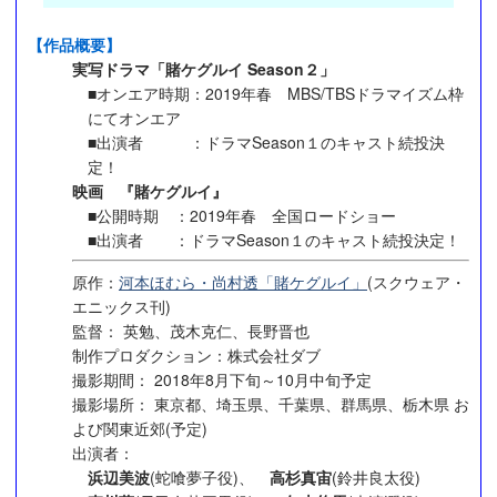
【作品概要】
実写ドラマ「賭ケグルイ Season２」
■オンエア時期：2019年春 MBS/TBSドラマイズム枠
にてオンエア
■出演者 ：ドラマSeason１のキャスト続投決
定！
映画 『賭ケグルイ』
■公開時期 ：2019年春 全国ロードショー
■出演者 ：ドラマSeason１のキャスト続投決定！
原作：
河本ほむら・尚村透「賭ケグルイ」
(スクウェア・
エニックス刊)
監督： 英勉、茂木克仁、長野晋也
制作プロダクション：株式会社ダブ
撮影期間： 2018年8月下旬～10月中旬予定
撮影場所： 東京都、埼玉県、千葉県、群馬県、栃木県 お
よび関東近郊(予定)
出演者：
浜辺美波
(蛇喰夢子役)、
高杉真宙
(鈴井良太役)