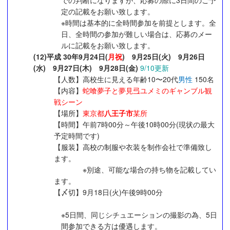
での判断になりますが、応募の際に3日間のご予
定の記載をお願い致します。
※時間は基本的に全時間参加を前提とします。全
日、全時間の参加が難しい場合は、応募のメー
ルに記載をお願い致します。
(12)平成 30年9月24日(
月祝
) 9月25日(火) 9月26日
(水) 9月27日(木) 9月28日(金)
9/10更新
【人数】高校生に見える年齢10〜20代
男性
150名
【内容】
蛇喰夢子と夢見弖ユメミのギャンブル観
戦シーン
【場所】
東京都
八王子市
某所
【時間】午前7時00分～午後10時00分(現状の最大
予定時間です)
【服装】高校の制服や衣装を制作会社で準備致し
ます。
※別途、可能な場合の持ち物を記載してい
ます。
【〆切】9月18日(火)午後9時00分
※5日間、同じシチュエーションの撮影の為、5日
間参加できる方は優遇します。