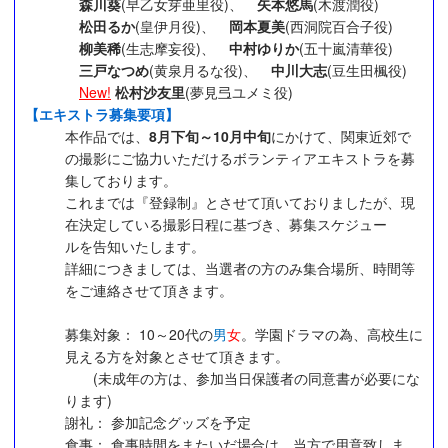
森川葵
(早乙女芽亜里役)、
矢本悠馬
(木渡潤役)
松田るか
(皇伊月役)、
岡本夏美
(西洞院百合子役)
柳美稀
(生志摩妄役)、
中村ゆりか
(五十嵐清華役)
三戸なつめ
(黄泉月るな役)、
中川大志
(豆生田楓役)
New!
松村沙友里
(夢見弖ユメミ役)
【エキストラ募集要項】
本作品では、
8月下旬～10月中旬
にかけて、関東近郊で
の撮影にご協力いただけるボランティアエキストラを募
集しております。
これまでは『登録制』とさせて頂いておりましたが、現
在決定している撮影日程に基づき、募集スケジュー
ルを告知いたします。
詳細につきましては、当選者の方のみ集合場所、時間等
をご連絡させて頂きます。
募集対象： 10～20代の
男
女
。学園ドラマの為、高校生に
見える方を対象とさせて頂きます。
(未成年の方は、参加当日保護者の同意書が必要にな
ります)
謝礼： 参加記念グッズを予定
食事： 食事時間をまたいだ場合は、当方で用意致しま