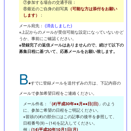
⑦参加する場合の交通手段：
⑧最近のご自身の顔写真
（可能な方は添付をお願い
します）
：
メール宛先：
(消去しました)
※上記からのメールが受信可能な設定になっていないかど
うか、事前にご確認ください。
※登録完了の返信メールはありませんので、続けて以下の
募集日程に基づいて、応募メールをお願い致します。
B
●すでに登録メールを送付ずみの方は、下記内容の
メールで参加希望日程をご連絡ください。
メール件名：「
(
#)平成30年●●月●●日(日)
」のよう
に、参加ご希望の日程をご明記ください。
※冒頭の(#)の部分にはこの記事の後半を参照して、
日程番号(9)～(14)を記入してください。
例：
(14)平成30年10月1日(月)