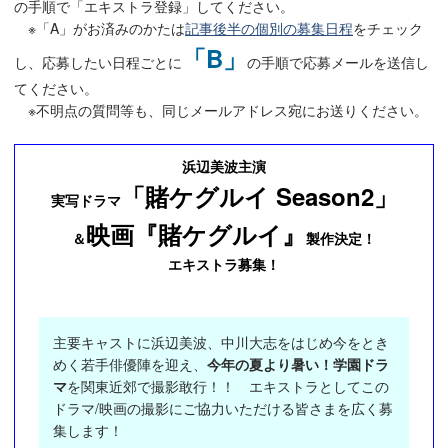
の手順で「エキストラ登録」してください。
※「A」がお済みのかたは
記事後半の個別の募集日程
をチェック
「B」
し、応募したい日程ごとに
の手順で応募メールを送信し
てください。
※不明点の質問等も、同じメールアドレス宛にお送りください。
浜辺美波主演
「賭ケグルイ Season2」
実写ドラマ
映画『賭ケグルイ』
＆
製作決定！
エキストラ募集！
主要キャストに浜辺美波、中川大志をはじめ今をとき
めく若手俳優陣を迎え、
今年の夏より暑い！学園ドラ
マ
を関東近郊で撮影敢行！！ エキストラとしてこの
ドラマ/映画の撮影にご協力いただける皆さまを広く募
集します！