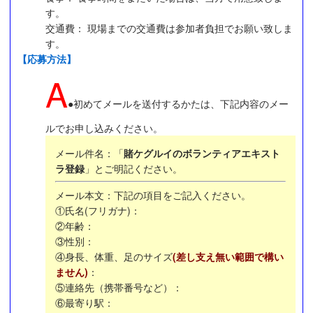
す。
交通費： 現場までの交通費は参加者負担でお願い致しま
す。
【応募方法】
A
●初めてメールを送付するかたは、下記内容のメー
ルでお申し込みください。
メール件名：「
賭ケグルイのボランティアエキスト
ラ登録
」とご明記ください。
メール本文：下記の項目をご記入ください。
①氏名(フリガナ)：
②年齢：
③性別：
④身長、体重、足のサイズ
(差し支え無い範囲で構い
ません)
：
⑤連絡先（携帯番号など）：
⑥最寄り駅：