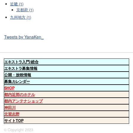
近畿 (1)
京都府 (1)
九州地方 (1)
Tweets by YanaKen_
エキストラ
入門/総合
エキストラ
募集情報
公開・放映情報
募集
カレンダー
SHOP
都内近郊のホテル
都内アンテナショップ
神田川
北習志野
サイトTOP
© Copyright 2023.