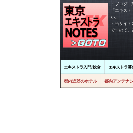
・ブログ「
「エキスト
い。
・当サイト
ですので、
エキストラ
入門/総合
エキストラ
募
都内近郊のホテル
都内アンテナ