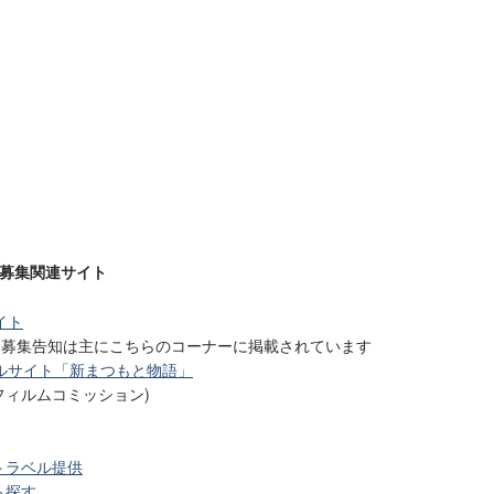
ラ募集関連サイト
イト
.....募集告知は主にこちらのコーナーに掲載されています
ルサイト「新まつもと物語」
フィルムコミッション)
トラベル提供
ら探す