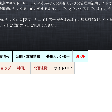
東京エキストラNOTES」の記事からの外部リンクの管理用補助サイト
ラ関連のリンク集」的に使えるようにしていきたいと考えています。折
内のリンクには[アフィリエイト広告]が含まれます。収益確保はサイト
どうぞご理解のうえご利用ください。
集情報
公開・放映情報
募集
カレンダー
SHOP
ショップ
神田川
北習志野
サイトTOP