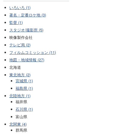
いろいろ (1)
著名・定番ロケ地 (3)
監督 (1)
スタジオ/撮影所 (5)
映像製作会社
テレビ局 (2)
フィルムコミッション (11)
地図・地域情報 (27)
北海道
東北地方 (2)
宮城県 (1)
福島県 (1)
北陸地方 (1)
福井県
石川県 (1)
富山県
北関東 (4)
群馬県