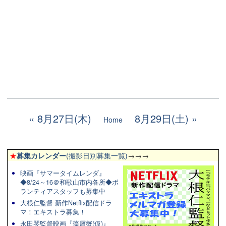
8月27日(木)
8月29日(土)
Home
★
募集カレンダー
(撮影日別募集一覧)
→→→
映画『サマータイムレンダ』
◆8/24～16＠和歌山市内各所◆ボ
ランティアスタッフも募集中
大根仁監督 新作Netflix配信ドラ
マ！エキストラ募集！
永田琴監督映画『藻屑蟹(仮)』