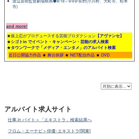
渡辺直樹監督劇場映画◆8/18～9/9＠長野(小川村、大町市、松本
市)
and more!
★
坂上忍がプロデュースする芸能プロダクション
【アヴァンセ】
★
シゴトin でイベント・キャンペーン・芸能の求人検索
★
タウンワーク
で「メディア・エンタメ」のアルバイト検索
近日公開協力作品
★
舞台挨拶
★
NET配信作品
★
DVD
アルバイト求人サイト
仕事.in バイト＞「エキストラ」検索結果へ
フロム・エーナビ＞俳優･エキストラ[関東]