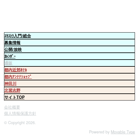
ｴｷｽﾄﾗ
入門/総合
募集情報
公開/放映
ｶﾚﾝﾀﾞｰ
通販
都内近郊ﾎﾃﾙ
都内ｱﾝﾃﾅｼｮｯﾌﾟ
神田川
北習志野
サイトTOP
会社概要
個人情報保護方針
© Copyright 2026.
Powered by
Movable Type