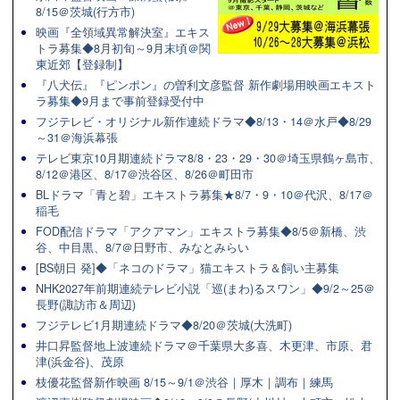
8/15＠茨城(行方市)
映画『全領域異常解決室』エキス
トラ募集◆8月初旬～9月末頃＠関
東近郊【登録制】
『八犬伝』『ピンポン』の曽利文彦監督 新作劇場用映画エキスト
ラ募集◆9月まで事前登録受付中
フジテレビ・オリジナル新作連続ドラマ◆8/13・14＠水戸◆8/29
～31＠海浜幕張
テレビ東京10月期連続ドラマ8/8・23・29・30＠埼玉県鶴ヶ島市、
8/12＠港区、8/17＠渋谷区、8/26＠町田市
BLドラマ「青と碧」エキストラ募集★8/7・9・10＠代沢、8/17＠
稲毛
FOD配信ドラマ「アクアマン」エキストラ募集◆8/5＠新橋、渋
谷、中目黒、8/7＠日野市、みなとみらい
[BS朝日 発]◆「ネコのドラマ」猫エキストラ＆飼い主募集
NHK2027年前期連続テレビ小説「巡(まわ)るスワン」◆9/2～25＠
長野(諏訪市＆周辺)
フジテレビ1月期連続ドラマ◆8/20＠茨城(大洗町)
井口昇監督地上波連続ドラマ＠千葉県大多喜、木更津、市原、君
津(浜金谷)、茂原
枝優花監督新作映画 8/15～9/1＠渋谷｜厚木｜調布｜練馬