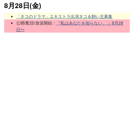
8月28日(金)
「ネコのドラマ」エキストラ出演ネコ＆飼い主募集
公開/配信/放送開始：
『私はあなたを知らない、 』8月28
日〜