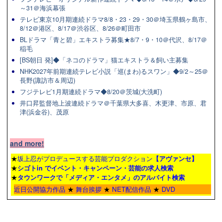
～31＠海浜幕張
テレビ東京10月期連続ドラマ8/8・23・29・30＠埼玉県鶴ヶ島市、
8/12＠港区、8/17＠渋谷区、8/26＠町田市
BLドラマ「青と碧」エキストラ募集★8/7・9・10＠代沢、8/17＠
稲毛
[BS朝日 発]◆「ネコのドラマ」猫エキストラ＆飼い主募集
NHK2027年前期連続テレビ小説「巡(まわ)るスワン」◆9/2～25＠
長野(諏訪市＆周辺)
フジテレビ1月期連続ドラマ◆8/20＠茨城(大洗町)
井口昇監督地上波連続ドラマ＠千葉県大多喜、木更津、市原、君
津(浜金谷)、茂原
and more!
★
坂上忍がプロデュースする芸能プロダクション
【アヴァンセ】
★
シゴトin でイベント・キャンペーン・芸能の求人検索
★
タウンワーク
で「メディア・エンタメ」のアルバイト検索
近日公開協力作品
★
舞台挨拶
★
NET配信作品
★
DVD