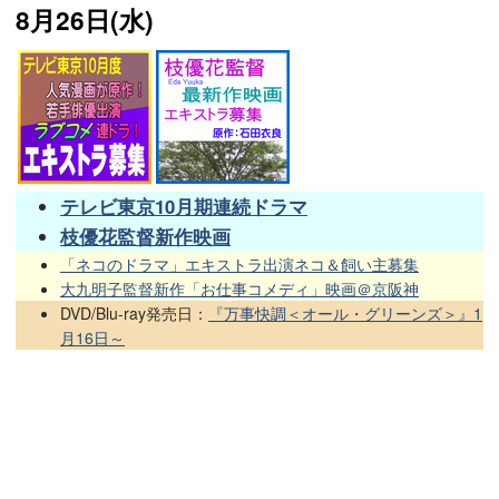
8月26日(水)
テレビ東京10月期連続ドラマ
枝優花監督新作映画
「ネコのドラマ」エキストラ出演ネコ＆飼い主募集
大九明子監督新作「お仕事コメディ」映画＠京阪神
DVD/Blu-ray発売日：
『万事快調＜オール・グリーンズ＞』1
月16日～