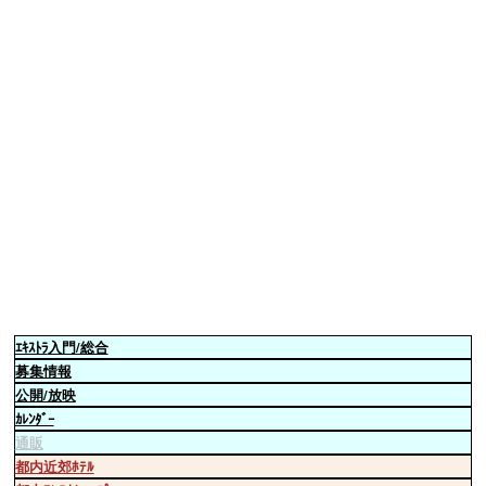
ｴｷｽﾄﾗ
入門/総合
募集情報
公開/放映
ｶﾚﾝﾀﾞｰ
通販
都内近郊ﾎﾃﾙ