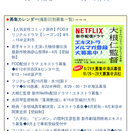
★
募集カレンダー
(撮影日別募集一覧)
→→→
【人気女性コミック原作】FODオ
リジナルドラマ【シーズン2】8/5
～15＠足利市
若手キャスト主演×大物俳優出演
最新作映画@山形県8～9月【登録
制】
FOD配信ドラマ エキストラ募集
◆8/12＠渋谷区&センター北、
8/13・14＠坂戸市
フジテレビ系[10月期・水10]新ド
ラマ◆8/10急募、8/22＠神田、8/29・30・31＠海浜幕張
大根仁監督 新作Netflix配信ドラマ！エキストラ募集！
永田琴監督映画『藻屑蟹(仮)』8/15＠茨城(行方市)
映画『全領域異常解決室』エキストラ募集◆8月初旬～9月末頃＠
関東近郊【登録制】
『八犬伝』『ピンポン』の曽利文彦監督 新作劇場用映画エキスト
ラ募集◆9月まで事前登録受付中
フジテレビ・オリジナル新作連続ドラマ◆8/13・14＠水戸◆8/29