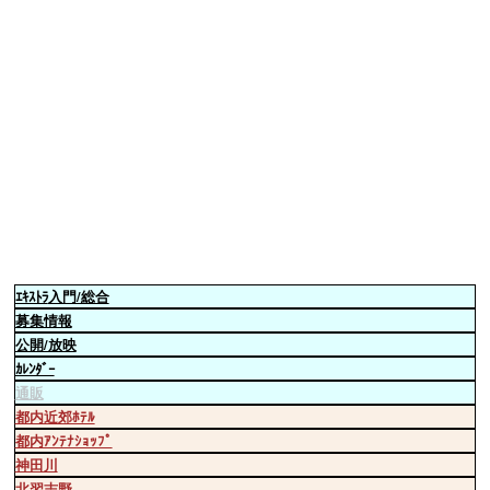
ｴｷｽﾄﾗ
入門/総合
募集情報
公開/放映
ｶﾚﾝﾀﾞｰ
通販
都内近郊ﾎﾃﾙ
都内ｱﾝﾃﾅｼｮｯﾌﾟ
神田川
北習志野