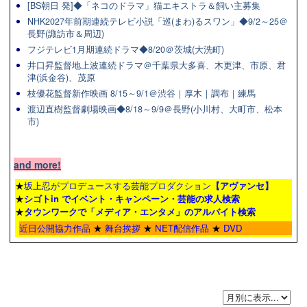
[BS朝日 発]◆「ネコのドラマ」猫エキストラ＆飼い主募集
NHK2027年前期連続テレビ小説「巡(まわ)るスワン」◆9/2～25＠
長野(諏訪市＆周辺)
フジテレビ1月期連続ドラマ◆8/20＠茨城(大洗町)
井口昇監督地上波連続ドラマ＠千葉県大多喜、木更津、市原、君
津(浜金谷)、茂原
枝優花監督新作映画 8/15～9/1＠渋谷｜厚木｜調布｜練馬
渡辺直樹監督劇場映画◆8/18～9/9＠長野(小川村、大町市、松本
市)
and more!
★
坂上忍がプロデュースする芸能プロダクション
【アヴァンセ】
★
シゴトin でイベント・キャンペーン・芸能の求人検索
★
タウンワーク
で「メディア・エンタメ」のアルバイト検索
近日公開協力作品
★
舞台挨拶
★
NET配信作品
★
DVD