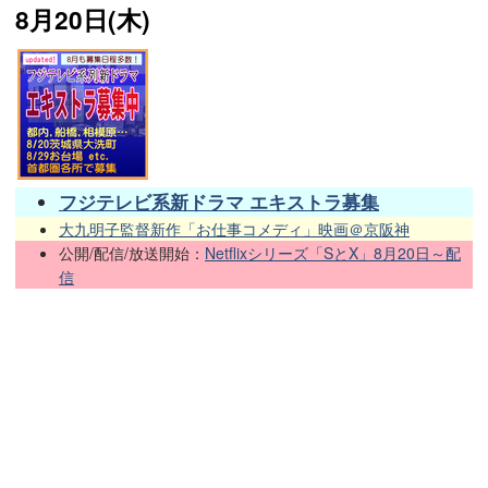
8月20日(木)
フジテレビ系新ドラマ エキストラ募集
大九明子監督新作「お仕事コメディ」映画＠京阪神
公開/配信/放送開始：
Netflixシリーズ「SとX」8月20日～配
信