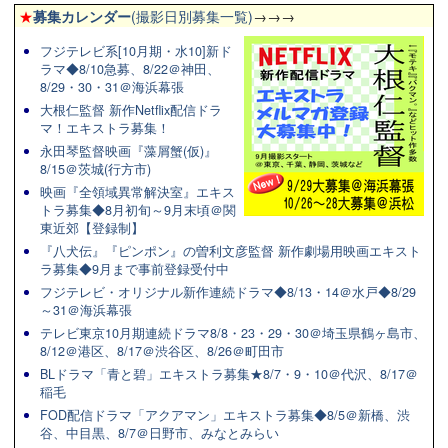
★
募集カレンダー
(撮影日別募集一覧)
→→→
フジテレビ系[10月期・水10]新ド
ラマ◆8/10急募、8/22＠神田、
8/29・30・31＠海浜幕張
大根仁監督 新作Netflix配信ドラ
マ！エキストラ募集！
永田琴監督映画『藻屑蟹(仮)』
8/15＠茨城(行方市)
映画『全領域異常解決室』エキス
トラ募集◆8月初旬～9月末頃＠関
東近郊【登録制】
『八犬伝』『ピンポン』の曽利文彦監督 新作劇場用映画エキスト
ラ募集◆9月まで事前登録受付中
フジテレビ・オリジナル新作連続ドラマ◆8/13・14＠水戸◆8/29
～31＠海浜幕張
テレビ東京10月期連続ドラマ8/8・23・29・30＠埼玉県鶴ヶ島市、
8/12＠港区、8/17＠渋谷区、8/26＠町田市
BLドラマ「青と碧」エキストラ募集★8/7・9・10＠代沢、8/17＠
稲毛
FOD配信ドラマ「アクアマン」エキストラ募集◆8/5＠新橋、渋
谷、中目黒、8/7＠日野市、みなとみらい