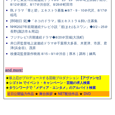
8/12＠港区、8/17＠渋谷区、8/26＠町田市
BLドラマ「青と碧」エキストラ募集★8/7・9・10＠代沢、8/17＠
稲毛
[BS朝日 発]◆「ネコのドラマ」猫エキストラ＆飼い主募集
NHK2027年前期連続テレビ小説「巡(まわ)るスワン」◆9/2～25＠
長野(諏訪市＆周辺)
フジテレビ1月期連続ドラマ◆8/20＠茨城(大洗町)
井口昇監督地上波連続ドラマ＠千葉県大多喜、木更津、市原、君
津(浜金谷)、茂原
枝優花監督新作映画 8/15～9/1＠渋谷｜厚木｜調布｜練馬
and more!
★
坂上忍がプロデュースする芸能プロダクション
【アヴァンセ】
★
シゴトin でイベント・キャンペーン・芸能の求人検索
★
タウンワーク
で「メディア・エンタメ」のアルバイト検索
近日公開協力作品
★
舞台挨拶
★
NET配信作品
★
DVD