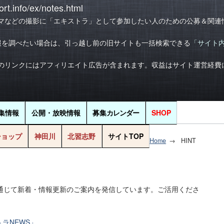
rt.info/ex/notes.html
マなどの撮影に「エキストラ」として参加したい人のための公募＆関連
報を調べたい場合は、引っ越し前の旧サイトも一括検索できる
「サイト
のリンクにはアフィリエイト広告が含まれます。収益はサイト運営経費
集情報
公開・放映情報
募集
カレンダー
SHOP
ショップ
神田川
北習志野
サイトTOP
Home
HINT
じて新着・情報更新のご案内を発信しています。ご活用くださ
ラNEWS」