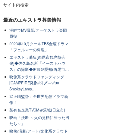
サイト内検索
最近のエキストラ募集情報
湖畔でMV撮影/オーケストラ楽団
員役
2023年10月クールTBS金曜ドラマ
「フェルマーの料理」
エキストラ募集[西尾市観光協会
発]◆佐久島名所「イーストハウ
ス」の撮影◆9/19＠愛知(西尾市…
映像系クラウドファンディング
[CAMPFIRE発][9/6] 🖊～9/30
SmokeyLamp…
武正晴監督：全世界配信ドラマ新
作！
某有名企業TVCM＠茨城(日立市)
映画『決断 ～火の見櫓に登った男
たち～』
映像/演劇/アート/文化系クラウド