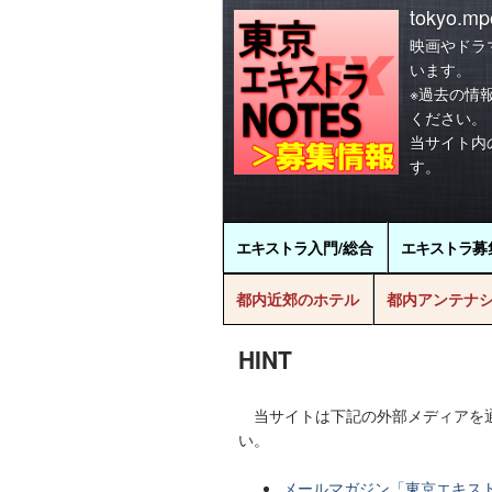
tokyo.mpo
映画やドラ
います。
※過去の情
ください。
当サイト内
す。
エキストラ
入門/総合
エキストラ
募
都内近郊のホテル
都内アンテナ
HINT
当サイトは下記の外部メディアを通
い。
メールマガジン「東京エキスト