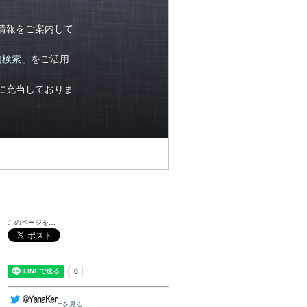
情報をご案内して
内検索」
をご活用
に充当しておりま
このページを…
を見る