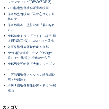
ファンディング[READYFOR発]
内山拓也監督社会派青春映画
作道雄監督映画『君の忘れ方』岐
阜ロケ
作道雄脚本・監督映画『君の忘れ
方』
NHK特集ドラマ「アイドル誕生 輝
け昭和歌謡(仮)」9/23・24＠前橋
入江悠監督大型時代劇＠京都
Netflix配信連続ドラマ「OKD(仮
題)」＠北海道(小樽市ほか各所)
NHK男女逆転版「大奥」シーズン
2
白石和彌監督アクション時代劇映
画＜登録制＞
松居大悟監督新作映画＠尾道/一部
福山
カテゴリ