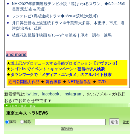
NHK2027年前期連続テレビ小説「巡(まわ)るスワン」◆9/2～25＠
長野(諏訪市＆周辺)
フジテレビ1月期連続ドラマ◆8/20＠茨城(大洗町)
井口昇監督地上波連続ドラマ＠千葉県大多喜、木更津、市原、君
津(浜金谷)、茂原
枝優花監督新作映画 8/15～9/1＠渋谷｜厚木｜調布｜練馬
and more!
★
坂上忍がプロデュースする芸能プロダクション
【アヴァンセ】
★
シゴトin でイベント・キャンペーン・芸能の求人検索
★
タウンワーク
で「メディア・エンタメ」のアルバイト検索
近日公開協力作品
★
舞台挨拶
★
NET配信作品
★
DVD
新着情報は
twitter
、
facebook
、
Instagram
、およびメルマガ(数日
おき)でお知らせ中です▼
メルマガ購読・解除
東京エキストラNEWS
購読
解除
読者
購読規約