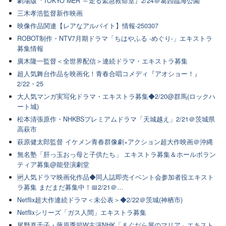
劇場版『TOKYO MER ～走る緊急救命室』2/24＠葛西臨海公園
三木孝浩監督新作映画
映像作品関連【レアなアルバイト】情報-250307
ROBOT制作・NTV7月期ドラマ「ちはやふる -めぐり-」エキストラ
募集情報
廣木隆一監督＜全世界配信＞連続ドラマ・エキストラ募集
超人気舞台作品を映画化！青春合唱コメディ『アオショー！』
2/22・25
大人気マンガ実写化ドラマ・エキストラ募集◆2/20@群馬(ロックハ
ート城)
松本清張原作・NHKBSプレミアムドラマ「天城越え」2/21＠茨城県
高萩市
萩原健太郎監督 イケメン青春群像劇×アクション超大作映画＠沖縄
無名塾「肝っ玉おっ母と子供たち」 エキストラ募集＆ホールボラン
ティア募集@能登演劇堂
🆙人気ドラマ映画化作品◆同人誌即売イベント会参加者役エキスト
ラ募集 まだまだ募集中！📅2/21＠…
Netflix超大作連続ドラマ＜未公表＞◆2/22＠茨城(神栖市)
Netflixシリーズ「ガス人間」エキストラ募集
尾野真千子・藤原季節W主演NHK「まぐだら屋のマリア」エキスト