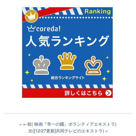
←前( 映画『帝一の國』ボランティアエキストラ)
次([12/27更新]共同テレビのエキストラ)