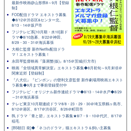
最新作映画@山形県8～9月【登録
制】
FOD配信ドラマ エキストラ募集
◆8/12＠渋谷区&センター北、
8/13・14＠坂戸市
フジテレビ系[10月期・水10]新ド
ラマ◆8/10急募、8/22＠神田、
8/29・30・31＠海浜幕張
大根仁監督 新作Netflix配信ドラ
マ！エキストラ募集！
永田琴監督映画『藻屑蟹(仮)』8/15＠茨城(行方市)
映画『全領域異常解決室』エキストラ募集◆8月初旬～9月末頃＠
関東近郊【登録制】
『八犬伝』『ピンポン』の曽利文彦監督 新作劇場用映画エキスト
ラ募集◆9月まで事前登録受付中
フジテレビ・オリジナル新作連続ドラマ◆8/13・14＠水戸◆8/29
～31＠海浜幕張
テレビ東京10月期連続ドラマ8/8・23・29・30＠埼玉県鶴ヶ島市、
8/12＠港区、8/17＠渋谷区、8/26＠町田市
BLドラマ「青と碧」エキストラ募集★8/7・9・10＠代沢、8/17＠
稲毛
[BS朝日 発]◆「ネコのドラマ」猫エキストラ＆飼い主募集