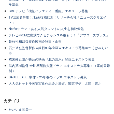
ラ募集
CBCテレビ「検証バラエティー番組」エキストラ募集
TV出演者募集！/動画投稿歓迎！リサーチ会社「ニューズクリエイ
ト」
Netflixドラマ：ある人気タレントの人生を初映像化
テレビやCMに出演できるチャンスを掴もう！「アプローズプラス」
是枝裕和監督新作映画＠秋田・山形
石井裕也監督新作＝終戦80年企画＝エキストラ募集＠つくばみらい
市
襟裳岬近隣が舞台の映画『北の流氷』登録エキストラ募集
武内英樹監督 全世界配信大型ドラマ エキストラ大募集！＜事前登録
制＞
BABEL LABEL制作・25年春のドラマ エキストラ募集
大人気ヒット漫画実写化作品＠北海道、関東甲信、北陸・東北
カテゴリ
ただいま募集中