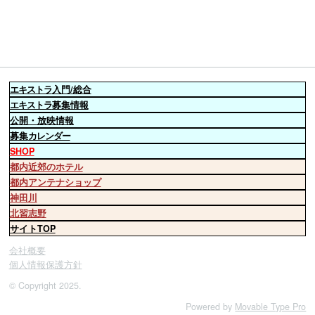
エキストラ
入門/総合
エキストラ
募集情報
公開・放映情報
募集
カレンダー
SHOP
都内近郊のホテル
都内アンテナショップ
神田川
北習志野
サイトTOP
会社概要
個人情報保護方針
© Copyright 2025.
Powered by
Movable Type Pro