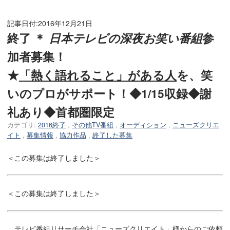
記事日付:
2016年12月21日
終了 ＊
日本テレビの深夜お笑い番組
参
加者募集！
★
「熱く語れること」がある人
を、笑
いのプロがサポート！◆1/15収録◆謝
礼あり◆首都圏限定
カテゴリ:
2016終了
,
その他TV番組
,
オーディション
,
ニューズクリエ
イト
,
募集情報
,
協力作品
,
終了した募集
＜この募集は終了しました＞
＜この募集は終了しました＞
テレビ番組リサーチ会社「ニューズクリエイト」様からのご依頼