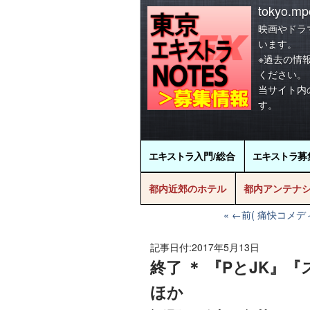
tokyo.mpo
映画やドラ
います。
※過去の情
ください。
当サイト内
す。
エキストラ
入門/総合
エキストラ
募
都内近郊のホテル
都内アンテナ
←前( 痛快コメ
記事日付:
2017年5月13日
終了 ＊ 『PとJK』『
ほか