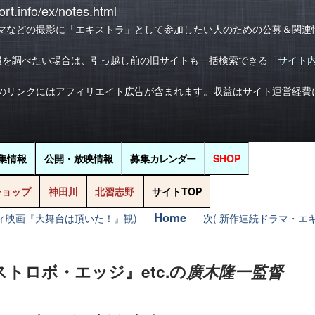
rt.info/ex/notes.html
マなどの撮影に「エキストラ」として参加したい人のための公募＆関連
報を調べたい場合は、引っ越し前の旧サイトも一括検索できる
「サイト
のリンクにはアフィリエイト広告が含まれます。収益はサイト運営経費
集情報
公開・放映情報
募集
カレンダー
SHOP
ショップ
神田川
北習志野
サイトTOP
Home
ディ映画『大舞台は頂いた！』観)
次( 新作連続ドラマ・エキ
ストロボ・エッジ』etc.の
廣木隆一監督