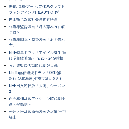
映像/演劇/アート/文化系クラウド
ファンディング[READYFOR発]
内山拓也監督社会派青春映画
作道雄監督映画『君の忘れ方』岐
阜ロケ
作道雄脚本・監督映画『君の忘れ
方』
NHK特集ドラマ「アイドル誕生 輝
け昭和歌謡(仮)」9/23・24＠前橋
入江悠監督大型時代劇＠京都
Netflix配信連続ドラマ「OKD(仮
題)」＠北海道(小樽市ほか各所)
NHK男女逆転版「大奥」シーズン
2
白石和彌監督アクション時代劇映
画＜登録制＞
松居大悟監督新作映画＠尾道/一部
福山