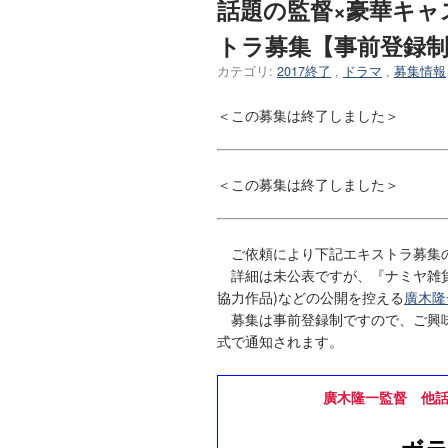
話題の監督×豪華キ
トラ募集【事前登録
カテゴリ:
2017終了
,
ドラマ
,
募集情報
＜この募集は終了しました＞
＜この募集は終了しました＞
ご依頼により下記エキストラ募集
詳細は未公表ですが、『ナミヤ雑貨
協力作品)などの公開を控える
廣木隆
募集は事前登録制ですので、ご興味
式で通知されます。
廣木隆一監督 他話