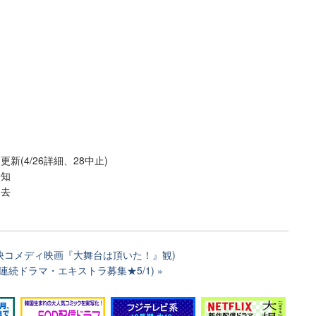
更新(4/26詳細、28中止)
告知
消去
痛快コメディ映画『大舞台は頂いた！』観)
作連続ドラマ・エキストラ募集★5/1)