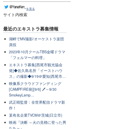
を見る
サイト内検索
最近のエキストラ募集情報
湖畔でMV撮影/オーケストラ楽団
員役
2023年10月クールTBS金曜ドラマ
「フェルマーの料理」
エキストラ募集[西尾市観光協会
発]◆佐久島名所「イーストハウ
ス」の撮影◆9/19＠愛知(西尾市…
映像系クラウドファンディング
[CAMPFIRE発][9/6] 🖊～9/30
SmokeyLamp…
武正晴監督：全世界配信ドラマ新
作！
某有名企業TVCM＠茨城(日立市)
映画『決断 ～火の見櫓に登った男
たち～』