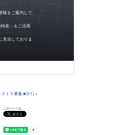
情報をご案内して
内検索」
をご活用
に充当しておりま
ストラ募集★5/1)
このページを…