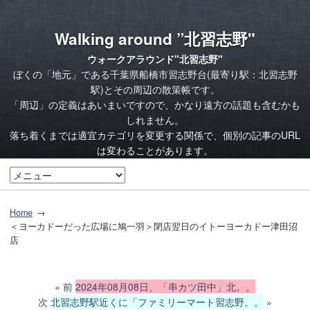
Walking around ”北習志野"
ウォークアラウンド"北習志野"
ぼくの「地元」である千葉県船橋市習志野台(最寄り駅：北習志野
駅)とその周辺の散策帳です。
「周辺」の定義はあいまいですので、かなり遠方の話題も含むかも
しれません。
落ち着くまでは適宜カテゴリを変更する関係で、個別の記事のURL
は変わることがあります。
Home
＜ヨーカドーだった広場に鳩一羽＞閉店翌日のイトーヨーカドー津田沼
店
前
2024年08月08日、「串カツ田中」北。。
次
北習志野駅近くに「ファミリーマート習志野。。