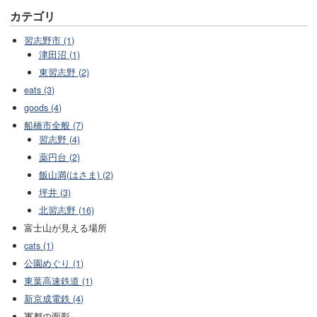
カテゴリ
習志野市 (1)
津田沼 (1)
東習志野 (2)
eats (3)
goods (4)
船橋市全般 (7)
習志野 (4)
薬円台 (2)
飯山満(はさま) (2)
坪井 (3)
北習志野 (16)
富士山が見える場所
cats (1)
公園めぐり (1)
東葉高速鉄道 (1)
新京成電鉄 (4)
軍都の面影