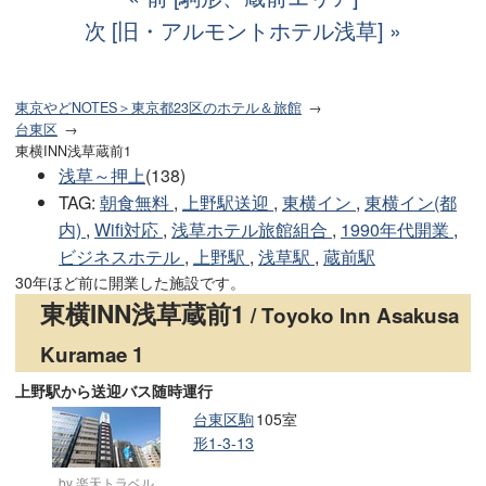
次 [旧・アルモントホテル浅草]
東京やどNOTES＞東京都23区のホテル＆旅館
台東区
東横INN浅草蔵前1
浅草～押上
(138)
TAG
:
朝食無料
,
上野駅送迎
,
東横イン
,
東横イン(都
内)
,
Wifi対応
,
浅草ホテル旅館組合
,
1990年代開業
,
ビジネスホテル
,
上野駅
,
浅草駅
,
蔵前駅
30年ほど前に開業した施設です。
東横INN浅草蔵前1
/ Toyoko Inn Asakusa
Kuramae 1
上野駅から送迎バス随時運行
台東区駒
105室
形1-3-13
by 楽天トラベル