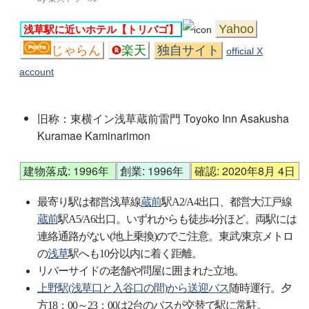
Yahoo
浅草駅に近いホテル【トリバゴ】
じゃらん
楽天
独自サイト
official X
account
旧称：東横イン浅草蔵前雷門 Toyoko Inn Asakusha
Kuramae Kaminarimon
建物落成: 1996年
創業: 1996年
確認: 2020年8月 4日
最寄り駅は都営浅草線
蔵前
駅A2/A4出口、都営大江戸線
蔵前
駅A5/A6出口。いずれからも徒歩4分ほど。両駅には
連絡通路がない(地上乗換)のでご注意。東武/東京メトロ
の
浅草
駅へも10分以内に着く距離。
リバーサイドの老舗や問屋に囲まれた立地。
上野駅(浅草口と入谷口の間)から送迎バス
随時運行。夕
方18：00～23：00は2台のバスが交替で駅に常駐。