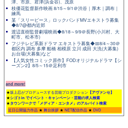
津、市原、君津(浜金谷)、茂原
枝優花監督新作映画 8/15～9/1＠渋谷｜厚木｜調布｜
練馬
某「スリーピース」ロックバンドMVエキストラ募集
◆8/7@都内近郊
渡辺直樹監督劇場映画◆8/18～9/9＠長野(小川村、大
町市、松本市)
フジテレビ系新ドラマ エキストラ募集◆📅8/4～30＠
都区内 調布 多摩 船橋 相模原 立川 成田 大洗(大募集)
お台場(大募集)など
【人気女性コミック原作】FODオリジナルドラマ【シ
ーズン2】8/5～15＠足利市
and more!
★
坂上忍がプロデュースする芸能プロダクション
【アヴァンセ】
★
シゴトin でイベント・キャンペーン・芸能の求人検索
★
タウンワーク
で「メディア・エンタメ」のアルバイト検索
近日公開協力作品
★
舞台挨拶
★
NET配信作品
★
DVD