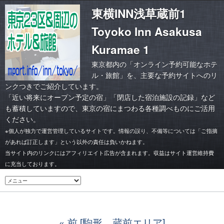
東横INN浅草蔵前1
Toyoko Inn Asakusa
Kuramae 1
東京都内の「オンライン予約可能なホテ
ル・旅館」を、主要な予約サイトへのリ
ンクつきでご紹介しています。
「
近い将来にオープン予定の宿
」「
閉店した宿泊施設の記録
」など
も蓄積していますので、東京の宿にまつわる各種調べものにご活用
ください。
※個人が独力で運営管理しているサイトです。情報の誤り、不備等については「ご指摘
があれば訂正します」という以外の責任は負いかねます。
当サイト内のリンクにはアフィリエイト広告が含まれます。収益はサイト運営維持費
に充当しております。
前 [駒形、蔵前エリア]