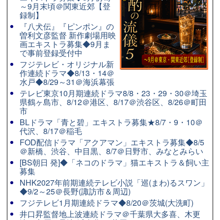
～9月末頃＠関東近郊【登
録制】
『八犬伝』『ピンポン』の
曽利文彦監督 新作劇場用映
画エキストラ募集◆9月ま
で事前登録受付中
フジテレビ・オリジナル新
作連続ドラマ◆8/13・14＠
水戸◆8/29～31＠海浜幕張
テレビ東京10月期連続ドラマ8/8・23・29・30＠埼玉
県鶴ヶ島市、8/12＠港区、8/17＠渋谷区、8/26＠町田
市
BLドラマ「青と碧」エキストラ募集★8/7・9・10＠
代沢、8/17＠稲毛
FOD配信ドラマ「アクアマン」エキストラ募集◆8/5
＠新橋、渋谷、中目黒、8/7＠日野市、みなとみらい
[BS朝日 発]◆「ネコのドラマ」猫エキストラ＆飼い主
募集
NHK2027年前期連続テレビ小説「巡(まわ)るスワン」
◆9/2～25＠長野(諏訪市＆周辺)
フジテレビ1月期連続ドラマ◆8/20＠茨城(大洗町)
井口昇監督地上波連続ドラマ＠千葉県大多喜、木更