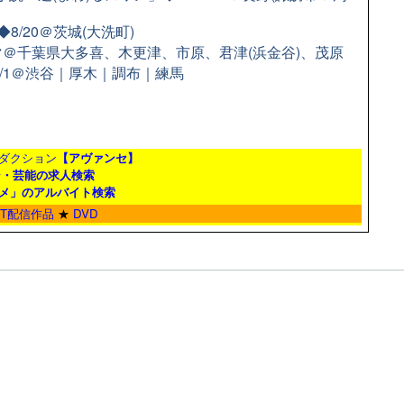
/20＠茨城(大洗町)
＠千葉県大多喜、木更津、市原、君津(浜金谷)、茂原
9/1＠渋谷｜厚木｜調布｜練馬
ダクション
【アヴァンセ】
ン・芸能の求人検索
メ」のアルバイト検索
ET配信作品
★
DVD