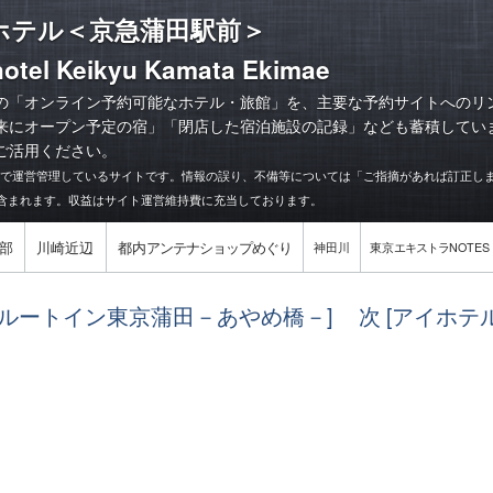
ホテル＜京急蒲田駅前＞
otel Keikyu Kamata Ekimae
の「オンライン予約可能なホテル・旅館」を、主要な予約サイトへのリ
来にオープン予定の宿
」「
閉店した宿泊施設の記録
」なども蓄積してい
ご活用ください。
力で運営管理しているサイトです。情報の誤り、不備等については「ご指摘があれば訂正し
含まれます。収益はサイト運営維持費に充当しております。
部
川崎近辺
都内
アンテナショップめぐり
神田川
東京
エキストラ
NOTES
ルルートイン東京蒲田－あやめ橋－]
次 [アイホテ