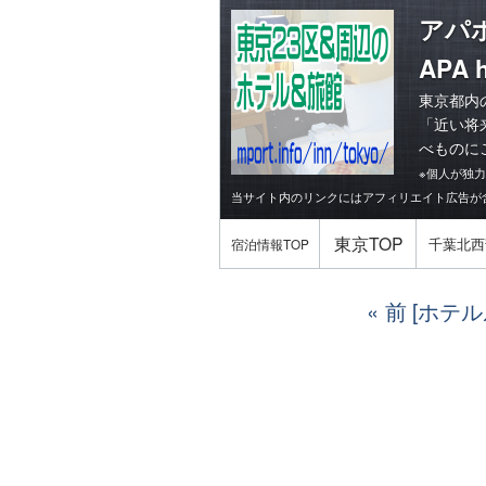
アパ
APA h
東京都内
「
近い将
べものに
※個人が独
当サイト内のリンクにはアフィリエイト広告が
東京TOP
千葉北西
宿泊情報TOP
前 [ホテ