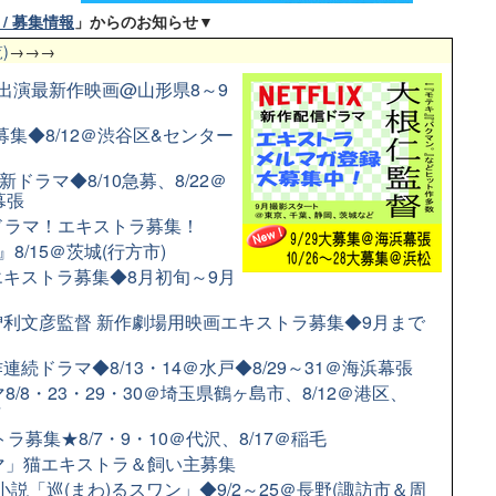
/ 募集情報
」からのお知らせ▼
)
→→→
出演最新作映画@山形県8～9
募集◆8/12＠渋谷区&センター
新ドラマ◆8/10急募、8/22＠
幕張
配信ドラマ！エキストラ募集！
8/15＠茨城(行方市)
キストラ募集◆8月初旬～9月
利文彦監督 新作劇場用映画エキストラ募集◆9月まで
続ドラマ◆8/13・14＠水戸◆8/29～31＠海浜幕張
/8・23・29・30＠埼玉県鶴ヶ島市、8/12＠港区、
市
募集★8/7・9・10＠代沢、8/17＠稲毛
ラマ」猫エキストラ＆飼い主募集
小説「巡(まわ)るスワン」◆9/2～25＠長野(諏訪市＆周