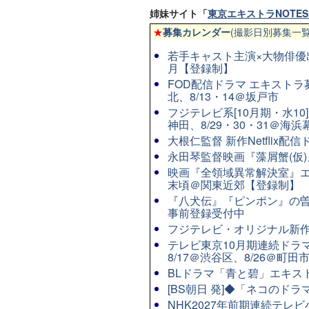
姉妹サイト「
東京エキストラNOTES 
★
募集カレンダー
(撮影日別募集一覧
若手キャスト主演×大物俳優
月【登録制】
FOD配信ドラマ エキストラ
北、8/13・14＠坂戸市
フジテレビ系[10月期・水10]
神田、8/29・30・31＠海浜
大根仁監督 新作Netflix
永田琴監督映画『藻屑蟹(仮)』
映画『全領域異常解決室』エ
末頃＠関東近郊【登録制】
『八犬伝』『ピンポン』の曽
事前登録受付中
フジテレビ・オリジナル新作連
テレビ東京10月期連続ドラマ8
8/17＠渋谷区、8/26＠町田
BLドラマ「青と碧」エキストラ
[BS朝日 発]◆「ネコのド
NHK2027年前期連続テレビ