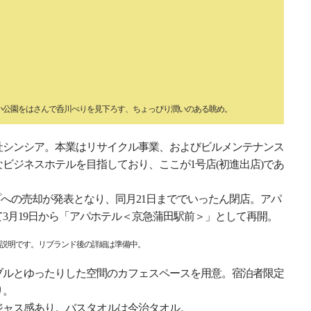
る小公園をはさんで呑川べりを見下ろす、ちょっぴり潤いのある眺め。
社シンシア。本業はリサイクル事業、およびビルメンテナンス
ビジネスホテルを目指しており、ここが1号店(初進出店)であ
ープへの売却が発表となり、同月21日まででいったん閉店。アパ
3月19日から「アパホテル＜京急蒲田駅前＞」として再開。
説明です。リブランド後の詳細は準備中。
ブルとゆったりした空間のカフェスペースを用意。宿泊者限定
り。
ジャス感あり。バスタオルは今治タオル。