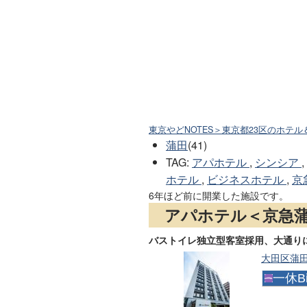
東京やどNOTES＞東京都23区のホテル
蒲田
(41)
TAG
:
アパホテル
,
シンシア
,
ホテル
,
ビジネスホテル
,
京
6年ほど前に開業した施設です。
アパホテル＜京急
バストイレ独立型客室採用、大通り
大田区蒲田3
一休Bi