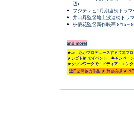
辺)
フジテレビ1月期連続ドラマ◆8
井口昇監督地上波連続ドラマ
枝優花監督新作映画 8/15～
and more!
★
坂上忍がプロデュースする芸能プロ
★
シゴトin でイベント・キャンペー
★
タウンワーク
で「メディア・エンタ
近日公開協力作品
★
舞台挨拶
★
N