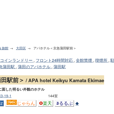
＆旅館
大田区
アパホテル＜京急蒲田駅前＞
コインランドリー
,
フロント24時間対応
,
全館禁煙
,
喫煙所
,
急蒲田駅
,
蒲田のアパホテル
,
蒲田駅
蒲田駅前＞
/ APA hotel Keikyu Kamata Ekimae
に面した明るい外観のホテル
-19-1
144室
z
じゃらん
楽天
るるぶ
◆