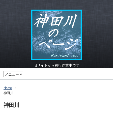
旧サイト
から移行作業中です
Home
神田川
神田川