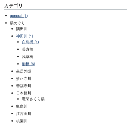
カテゴリ
general (1)
橋めぐり
隅田川
神田川 (1)
白鳥橋 (1)
美倉橋
浅草橋
柳橋 (6)
皇居外堀
妙正寺川
善福寺川
日本橋川
竜閑さくら橋
亀島川
江古田川
桃園川