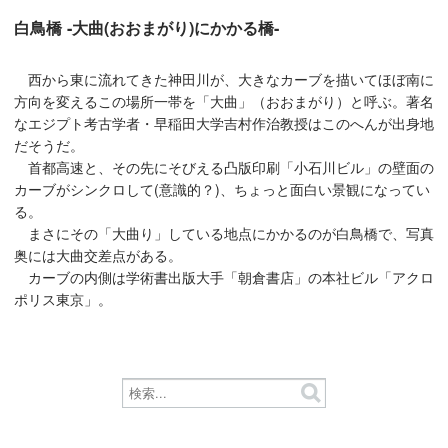
白鳥橋 -大曲(おおまがり)にかかる橋-
西から東に流れてきた神田川が、大きなカーブを描いてほぼ南に
方向を変えるこの場所一帯を「大曲」（おおまがり）と呼ぶ。著名
なエジプト考古学者・早稲田大学吉村作治教授はこのへんが出身地
だそうだ。
首都高速と、その先にそびえる凸版印刷「小石川ビル」の壁面の
カーブがシンクロして(意識的？)、ちょっと面白い景観になってい
る。
まさにその「大曲り」している地点にかかるのが白鳥橋で、写真
奥には大曲交差点がある。
カーブの内側は学術書出版大手「朝倉書店」の本社ビル「アクロ
ポリス東京」。