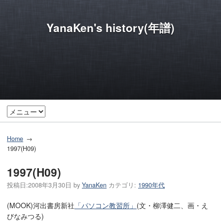
YanaKen's history(年譜)
Home
1997(H09)
1997(H09)
投稿日:
2008年3月30日
by
YanaKen
カテゴリ:
1990年代
(MOOK)河出書房新社
「パソコン教習所」
(文・柳澤健二、画・え
びなみつる)